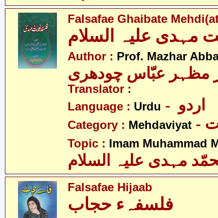
Falsafae Ghaibate Mehdi(at
ت مہدی علیہ السلام
Author :
Prof. Mazhar Abb
 مظہر عبّاس چودھری
Translator :
- اردو
Language :
Urdu
-
Category :
Mehdaviyat
Topic :
Imam Muhammad Me
مّد مہدی علیہ السلام
Falsafae Hijaab
فلسفہء حجاب