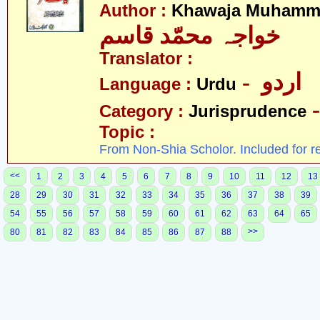
Author :
Khawaja Muhamm
خواجہ محمّد قاسم
Translator :
- اردو
Language :
Urdu
Category :
Jurisprudence
Topic :
From Non-Shia Scholor. Included for r
<<
1
2
3
4
5
6
7
8
9
10
11
12
13
28
29
30
31
32
33
34
35
36
37
38
39
54
55
56
57
58
59
60
61
62
63
64
65
>>
80
81
82
83
84
85
86
87
88