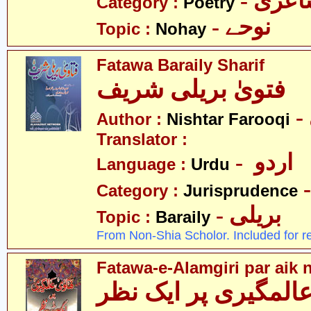
- عری
Category :
Poetry
- نوحے
Topic :
Nohay
Fatawa Baraily Sharif
فتویٰ بریلی شریف
Author :
Nishtar Farooqi
Translator :
- اردو
Language :
Urdu
Category :
Jurisprudence
- بریلی
Topic :
Baraily
From Non-Shia Scholor. Included for r
Fatawa-e-Alamgiri par aik 