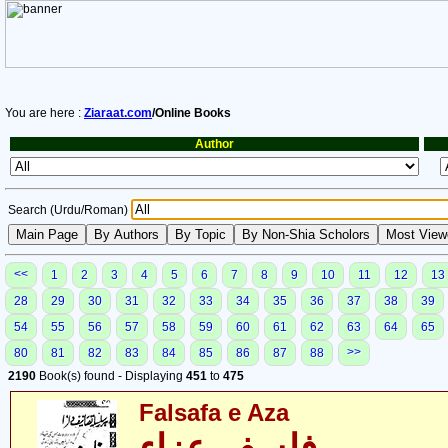
You are here :
Ziaraat.com
/Online Books
Author
Search (Urdu/Roman)
<<
1
2
3
4
5
6
7
8
9
10
11
12
13
28
29
30
31
32
33
34
35
36
37
38
39
54
55
56
57
58
59
60
61
62
63
64
65
>>
80
81
82
83
84
85
86
87
88
2190
Book(s) found - Displaying
451
to
475
Falsafa e Aza