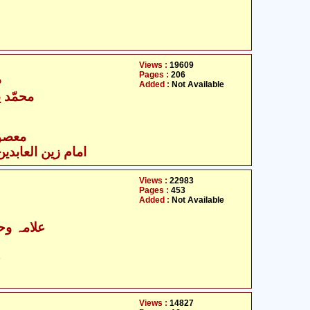
Views :
19609
Pages :
206
ص
Added :
Not Available
محمّد 
- معصومین علیہ السلام
- امام زین العابدین علیہ السلام
Views :
22983
Pages :
453
Added :
Not Available
علامہ وحی
ح
Views :
14827