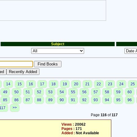
Subject
14
15
16
17
18
19
20
21
22
23
24
25
49
50
51
52
53
54
55
56
57
58
59
60
85
86
87
88
89
90
91
92
93
94
95
96
>>
117
Page
116
of
117
Views :
20062
Pages :
171
Added :
Not Available