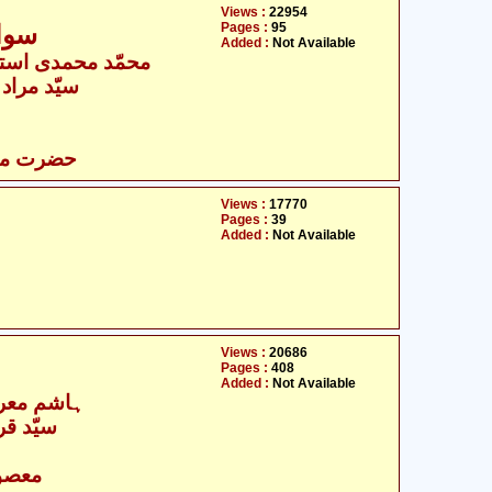
Views :
22954
Pages :
95
سوا
Added :
Not Available
محمّد محمدی استھا
- سیّد مراد رضا رضوی
حضرت مقدا
Views :
17770
Pages :
39
Added :
Not Available
Views :
20686
Pages :
408
Added :
Not Available
ہاشم معرو
سیّد قرر
- معصومین علیہ السلام