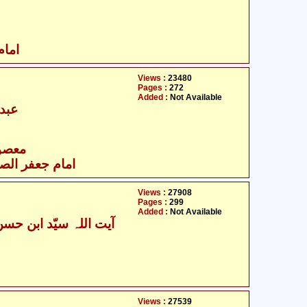
امام
Views :
23480
Pages :
272
Added :
Not Available
عبدا
- معصومین علیہ السلام
امام جعفر الصاد
Views :
27908
Pages :
299
Added :
Not Available
- آیت اللہ سیّد ابن حسن نجفی
Views :
27539