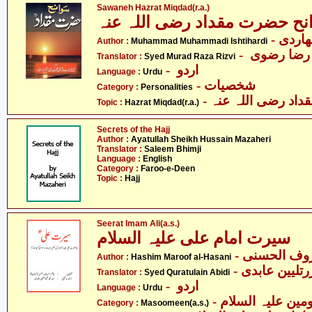
Sawaneh Hazrat Miqdad(r.a.)
نح حضرت مقداد رضی اللہ عنہ
- ردی
Author :
Muhammad Muhammadi Ishtihardi
Translator :
Syed Murad Raza Rizvi
- اردو
Language :
Urdu
- شخصیات
Category :
Personalities
- د رضی اللہ عنہ
Topic :
Hazrat Miqdad(r.a.)
Secrets of the Hajj
Author :
Ayatullah Sheikh Hussain Mazaheri
Translator :
Saleem Bhimji
Language :
English
Category :
Faroo-e-Deen
Topic :
Hajj
Seerat Imam Ali(a.s.)
سیرت امام علی علیہ السلام
- ف الحسنی
Author :
Hashim Maroof al-Hasani
- تلیین عابدی
Translator :
Syed Quratulain Abidi
- اردو
Language :
Urdu
Category :
Masoomeen(a.s.)