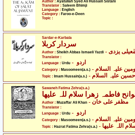
Author :
Ayatullah Syed Ali Hussain Sistani
Translator :
Saleem Bhimji
Language :
English
Category :
Faroo-e-Deen
Topic :
Sardar-e-Karbala
سردار کربلا
- یلی یزدی
Author :
Sheikh Abbas Ismaeli Yazdi
Translator :
- اردو
Language :
Urdu
Category :
Masoomeen(a.s.)
- حسین علیہ السلام
Topic :
Imam Hussain(a.s.)
Sawaneh Fatima Zehra(s.a.)
- مظفر علی خان
Author :
Muzaffar Ali Khan
Translator :
- اردو
Language :
Urdu
Category :
Masoomeen(a.s.)
-  اللہ علیھا
Topic :
Hazrat Fatima Zehra(s.a.)