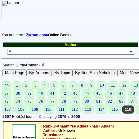
You are here :
Ziaraat.com
/Online Books
Author
Search (Urdu/Roman)
<<
1
2
3
4
5
6
7
8
9
10
11
12
13
37
38
39
40
41
42
43
44
45
46
47
48
73
74
75
76
77
78
79
80
81
82
83
84
107
108
109
110
111
112
113
114
115
116
2907
Book(s) found - Displaying
2876
to
2900
Rabi-ul-Anaam fee Addea khairil Anaam
Author :
Unknown
Translator :