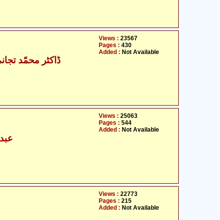
Views :
23567
Pages :
430
Added :
Not Available
ڈاکٹر محمّد تجان
Views :
25063
Pages :
544
Added :
Not Available
عبدا
Views :
22773
Pages :
215
Added :
Not Available