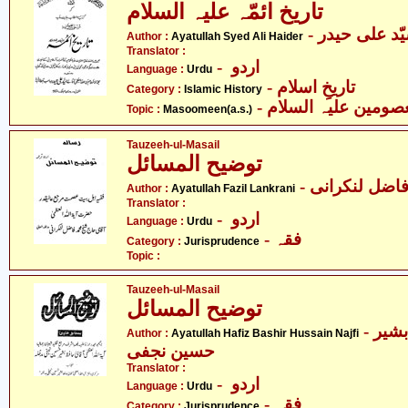
تاریخ ائمّہ علیہ السلام
- ّد علی حیدر
Author :
Ayatullah Syed Ali Haider
Translator :
- اردو
Language :
Urdu
- تاریخِ اسلام
Category :
Islamic History
- صومین علیہ السلام
Topic :
Masoomeen(a.s.)
Tauzeeh-ul-Masail
توضیح المسائل
- فاضل لنکرانی
Author :
Ayatullah Fazil Lankrani
Translator :
- اردو
Language :
Urdu
- فقہ
Category :
Jurisprudence
Topic :
Tauzeeh-ul-Masail
توضیح المسائل
- آیت اللہ سیّد حافظ بشیر
Author :
Ayatullah Hafiz Bashir Hussain Najfi
حسین نجفی
Translator :
- اردو
Language :
Urdu
- فقہ
Category :
Jurisprudence