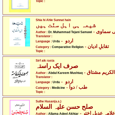
Topic :
Shia hi Ahle Sunnat hain
شیعہ ہی اہل سنّت ہیں
- ی سماوی
Author :
Dr. Muhammad Tejani Samawi
Translator :
- اردو
Language :
Urdu
- تقابلِ ادیان
Category :
Comparative Religion
Topic :
Sirf aik rasta
صرف ایک راستہ
- لکریم مشتاق
Author :
Abdul Kareem Mushtaq
Translator :
- اردو
Language :
Urdu
- طب / دوا
Category :
Medicine
Topic :
Sulhe Hasan(a.s.)
صلح حسن علیہ السلام
- علامہ عدیل اختر
Author :
Allama Adeel Akhtar