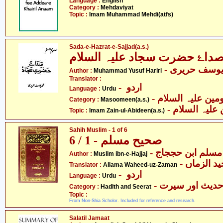
Language :
English
Category :
Mehdaviyat
Topic :
Imam Muhammad Mehdi(atfs)
Sada-e-Hazrat-e-Sajjad(a.s.)
داۓ حضرت سجاد علیہ السلام
- یوسف حریری
Author :
Muhammad Yusuf Hariri
Translator :
- اردو
Language :
Urdu
Category :
Masoomeen(a.s.)
Topic :
Imam Zain-ul-Abideen(a.s.)
Sahih Muslim - 1 of 6
صحیح مسلم - 1 / 6
- مسلم ابن حججاج
Author :
Muslim ibn-e-Hajjaj
- د الزماں
Translator :
Allama Waheed-uz-Zaman
- اردو
Language :
Urdu
- دیث اور سیرت
Category :
Hadith and Seerat
Topic :
From Non-Shia Scholor. Included for reference and research.
Salatil Jamaat