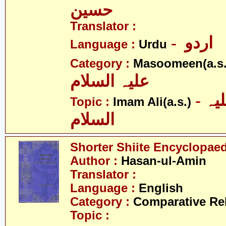
حسین
Translator :
- اردو
Language :
Urdu
Category :
Masoomeen(a.s.
علیہ السلام
- امام علی علیہ
Topic :
Imam Ali(a.s.)
السلام
Shorter Shiite Encyclopae
Author :
Hasan-ul-Amin
Translator :
Language :
English
Category :
Comparative Re
Topic :