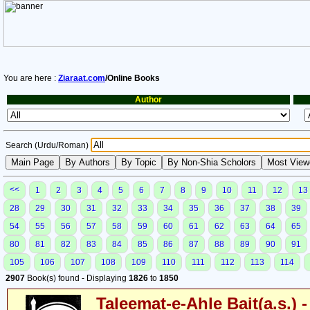
You are here :
Ziaraat.com
/Online Books
Author
Search (Urdu/Roman)
<<
1
2
3
4
5
6
7
8
9
10
11
12
13
28
29
30
31
32
33
34
35
36
37
38
39
54
55
56
57
58
59
60
61
62
63
64
65
80
81
82
83
84
85
86
87
88
89
90
91
105
106
107
108
109
110
111
112
113
114
2907
Book(s) found - Displaying
1826
to
1850
Taleemat-e-Ahle Bait(a.s.) -