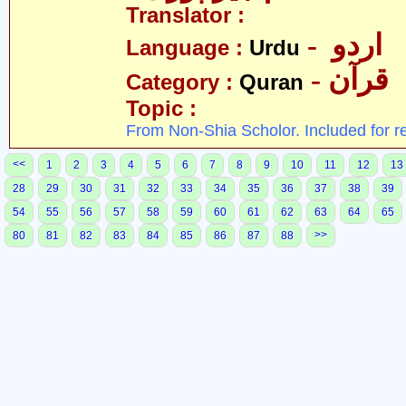
Translator :
- اردو
Language :
Urdu
- قرآن
Category :
Quran
Topic :
From Non-Shia Scholor. Included for r
<<
1
2
3
4
5
6
7
8
9
10
11
12
13
28
29
30
31
32
33
34
35
36
37
38
39
54
55
56
57
58
59
60
61
62
63
64
65
>>
80
81
82
83
84
85
86
87
88