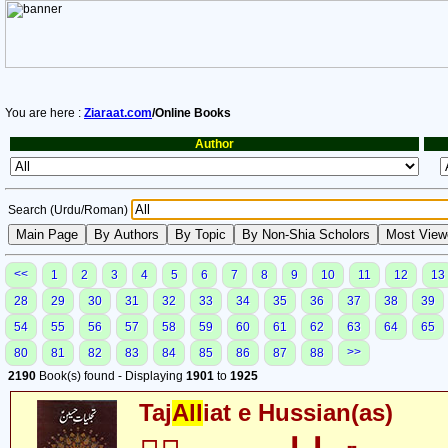
You are here :
Ziaraat.com
/Online Books
Author
Search (Urdu/Roman)
<<
1
2
3
4
5
6
7
8
9
10
11
12
13
28
29
30
31
32
33
34
35
36
37
38
39
54
55
56
57
58
59
60
61
62
63
64
65
>>
80
81
82
83
84
85
86
87
88
2190
Book(s) found - Displaying
1901
to
1925
Taj
All
iat e Hussian(as)