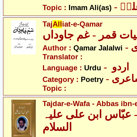
- یؑ
Topic :
Imam Ali(as)
Taj
All
iat-e-Qamar
یات قمر - غم جاوداں
-
Author :
Qamar Jalalwi
Translator :
- اردو
Language :
Urdu
- عری
Category :
Poetry
Topic :
Tajdar-e-Wafa - Abbas ibn-e
- عبّاس ابن علی علیہ
السلام