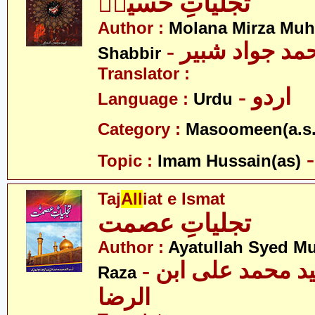
تجلیاتِ حسینؑ
Author :
Molana Mirza M
- مد جواد شبیر
Shabbir
Translator :
- اردو
Language :
Urdu
Category :
Masoomeen(a.s.
Topic :
Imam Hussain(as)
Taj
All
iat e Ismat
تجلیاتِ عصمت
Author :
Ayatullah Syed M
- آیت اللہ سید محمد علی ابن
Raza
الرضا