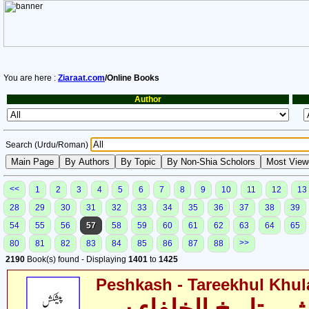
You are here :
Ziaraat.com
/Online Books
Author
Search (Urdu/Roman)
<<
1
2
3
4
5
6
7
8
9
10
11
12
13
28
29
30
31
32
33
34
35
36
37
38
39
54
55
56
57
58
59
60
61
62
63
64
65
>>
80
81
82
83
84
85
86
87
88
2190
Book(s) found - Displaying
1401
to
1425
Peshkash - Tareekhul Khul