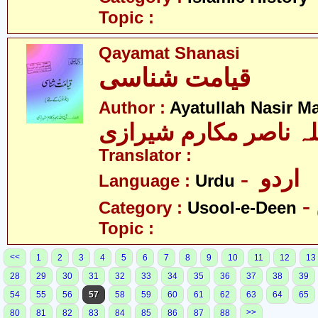
Topic :
Qayamat Shanasi
قیامت شناسی
Author :
Ayatullah Nasir M
لہ ناصر مکارم شیرازی
Translator :
- اردو
Language :
Urdu
Category :
Usool-e-Deen
Topic :
<<
1
2
3
4
5
6
7
8
9
10
11
12
13
28
29
30
31
32
33
34
35
36
37
38
39
54
55
56
57
58
59
60
61
62
63
64
65
>>
80
81
82
83
84
85
86
87
88