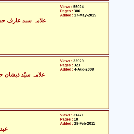
Views :
55024
Pages :
306
Added :
17-May-2015
Views :
23929
Pages :
323
Added :
4-Aug-2008
Views :
21471
Pages :
18
Added :
28-Feb-2011
عبدا