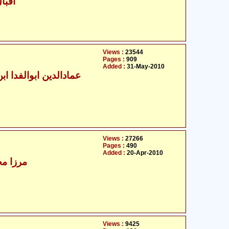
اقبا
Views :
23544
Pages :
909
Added :
31-May-2010
عمادالدین ابوالفدا ابن 
Views :
27266
Pages :
490
Added :
20-Apr-2010
- مرزا محمّد تنکبانی
Views :
9425