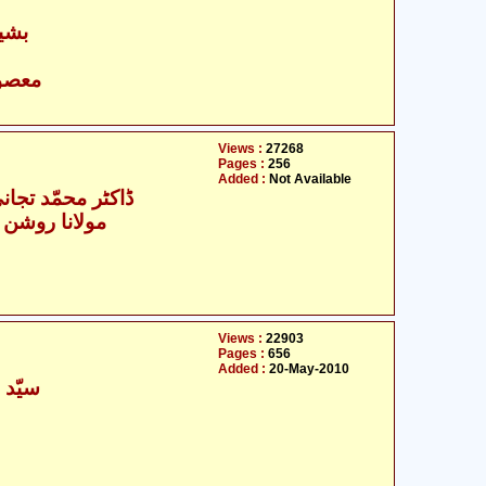
بشی
- معصومین علیہ السلام
Views :
27268
Pages :
256
Added :
Not Available
ڈاکٹر محمّد تجان
مولانا روشن 
Views :
22903
Pages :
656
Added :
20-May-2010
سیّد 