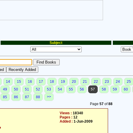
Subject
14
15
16
17
18
19
20
21
22
23
24
25
49
50
51
52
53
54
55
56
57
58
59
60
>>
85
86
87
88
Page
57
of
88
Views :
18340
Pages :
12
Added :
1-Jun-2009
م