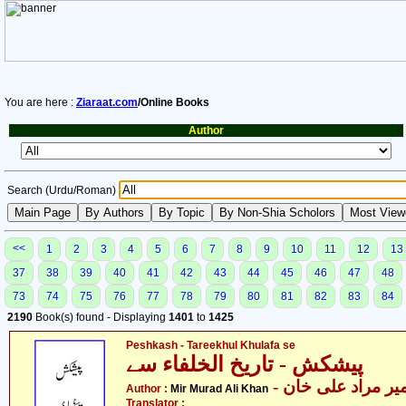
You are here :
Ziaraat.com
/Online Books
Author
Search (Urdu/Roman)
<<
1
2
3
4
5
6
7
8
9
10
11
12
13
37
38
39
40
41
42
43
44
45
46
47
48
73
74
75
76
77
78
79
80
81
82
83
84
2190
Book(s) found - Displaying
1401
to
1425
Peshkash - Tareekhul Khulafa se
پیشکش - تاریخ الخلفاء سے
- یر مراد علی خان
Author :
Mir Murad Ali Khan
Translator :