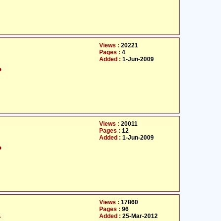
Views :
20221
Pages :
4
Added :
1-Jun-2009
م
Views :
20011
Pages :
12
Added :
1-Jun-2009
م
Views :
17860
Pages :
96
پ
Added :
25-Mar-2012