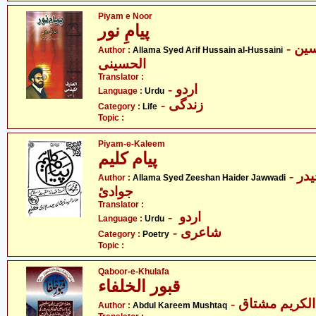
Piyam e Noor
پیامِ نور
- علامہ سید عارف حسین
Author :
Allama Syed Arif Hussain al-Hussaini
الحسینی
Translator :
- اردو
Language :
Urdu
- زندگی
Category :
Life
Topic :
Piyam-e-Kaleem
پیام کلیم
- علامہ سیّد ذیشان حیدر
Author :
Allama Syed Zeeshan Haider Jawwadi
جوادئ
Translator :
- اردو
Language :
Urdu
- شاعری
Category :
Poetry
Topic :
Qaboor-e-Khulafa
قبور الخلفاء
- لکریم مشتاق
Author :
Abdul Kareem Mushtaq