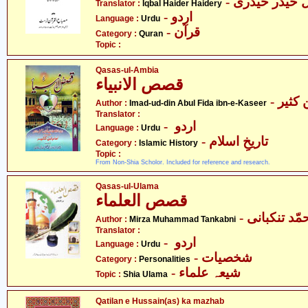
- ل حیدر حیدری
Translator :
Iqbal Haider Haidery
- اردو
Language :
Urdu
- قرآن
Category :
Quran
Topic :
Qasas-ul-Ambia
قصص الانبیاء
- کثیر
Author :
Imad-ud-din Abul Fida ibn-e-Kaseer
Translator :
- اردو
Language :
Urdu
- تاریخِ اسلام
Category :
Islamic History
Topic :
From Non-Shia Scholor. Included for reference and research.
Qasas-ul-Ulama
قصص العلماء
Author :
Mirza Muhammad Tankabni
Translator :
- اردو
Language :
Urdu
- شخصیات
Category :
Personalities
- شیعہ علماء
Topic :
Shia Ulama
Qatilan e Hussain(as) ka mazhab