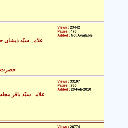
Views :
23442
Pages :
476
Added :
Not Available
حضرت عب
Views :
33197
Pages :
936
Added :
20-Feb-2010
- علامہ سیّد باقر مجلسی
Views :
28774