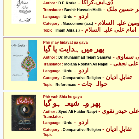
- ڈی.ایف.کراکا
Author :
D.F. Kraka
- ر حسین ملک
Translator :
Bashir Hussain Malik
- اردو
Language :
Urdu
Category :
Masoomeen(a.s.)
- امام علی علیہ السلام
Topic :
Imam Ali(a.s.)
Phir may hidayat pa gaya
پھر میں ہدایت پا گیا
- ی سماوی
Author :
Dr. Muhammad Tejani Samawi
- علی نجفی
Translator :
Molana Roshan Ali Najafi
- اردو
Language :
Urdu
- تقابلِ ادیان
Category :
Comparative Religion
- حوالہ جات
Topic :
References
Phir woh Shia ho gaya
پھر وہ شیعہ ہو گیا
- علی حیدر نقوی
Author :
Syed Ali Haider Naqvi
Translator :
- اردو
Language :
Urdu
- تقابلِ ادیان
Category :
Comparative Religion
Topic :