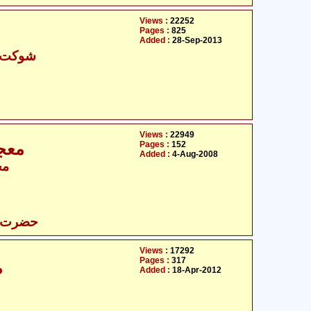
Views :
22252
Pages :
825
Added :
28-Sep-2013
شوکت ع
Views :
22949
Pages :
152
معج
Added :
4-Aug-2008
مح
حضرت عب
Views :
17292
Pages :
317
م
Added :
18-Apr-2012