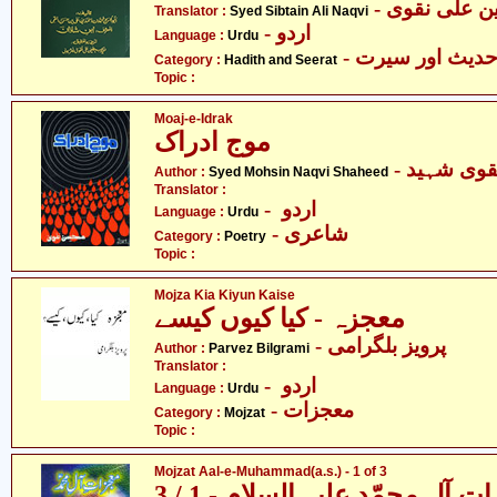
-  علی نقوی
Translator :
Syed Sibtain Ali Naqvi
- اردو
Language :
Urdu
- دیث اور سیرت
Category :
Hadith and Seerat
Topic :
Moaj-e-Idrak
موج ادراک
- وی شہید
Author :
Syed Mohsin Naqvi Shaheed
Translator :
- اردو
Language :
Urdu
- شاعری
Category :
Poetry
Topic :
Mojza Kia Kiyun Kaise
معجزہ - کیا کیوں کیسے
- پرویز بلگرامی
Author :
Parvez Bilgrami
Translator :
- اردو
Language :
Urdu
- معجزات
Category :
Mojzat
Topic :
Mojzat Aal-e-Muhammad(a.s.) - 1 of 3
 آل محمّد علیہ السلام - 1 / 3