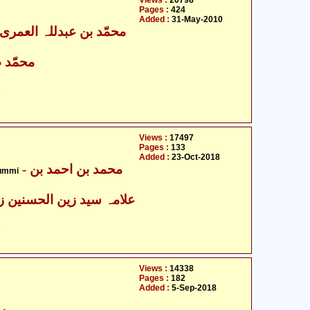
Views :
20798
Pages :
424
Added :
31-May-2010
محمّد ص
ح
Views :
17497
Pages :
133
Added :
23-Oct-2018
- محمد بن احمد بن
Qummi
علامہ سید زین الحسنین زی
ح
Views :
14338
Pages :
182
Added :
5-Sep-2018