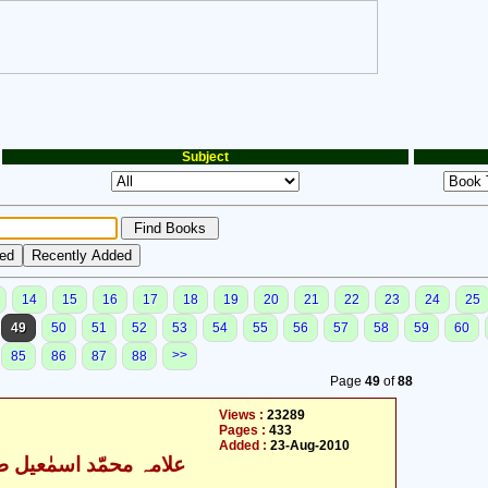
Subject
14
15
16
17
18
19
20
21
22
23
24
25
49
50
51
52
53
54
55
56
57
58
59
60
>>
85
86
87
88
Page
49
of
88
Views :
23289
Pages :
433
Added :
23-Aug-2010
علامہ محمّد اسمٰعیل ط