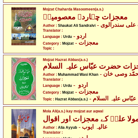
Mojzat Chaharda Masoomeen(a.s.)
معجزات چہاردہ معصومینؑ
- لی سندرالوی
Author :
Shaukat Ali Sandralvi
Translator :
- اردو
Language :
Urdu
- معجزات
Category :
Mojzat
Topic :
Mojzat Hazrat Abbas(a.s.)
زات حضرت عبّاس علیہ السلام
- مّد وصی خان
Author :
Muhammad Wasi Khan
Translator :
- اردو
Language :
Urdu
- معجزات
Category :
Mojzat
- ّاس علیہ السلام
Topic :
Hazrat Abbas(a.s.)
Mola Ali(a.s.) kay mojzat aur aqwal
ولا علیؑ کے معجزات اور اقوال
- عالیہ ایوب
Author :
Alia Ayyub
Translator :
- اردو