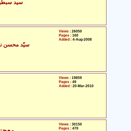
سید سبطین
ح
Views :
26050
Pages :
160
Added :
4-Aug-2008
سیّد محسن نق
Views :
19859
Pages :
49
Added :
20-Mar-2010
Views :
30150
Pages :
470
معجزات