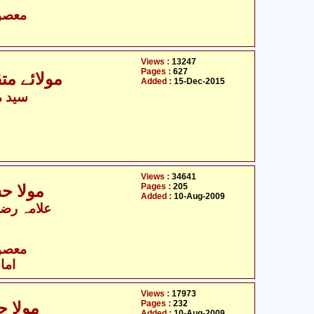
- معصومین علیہ السلام
Views :
13247
Pages :
627
مولائے مت
Added :
15-Dec-2015
سید م
Views :
34641
Pages :
205
مولا ح
Added :
10-Aug-2009
علامہ رضی
- معصومین علیہ السلام
اما
Views :
17973
Pages :
232
مولا حسین علیہ السلام - سوانح حیات
Added :
10-Aug-2009