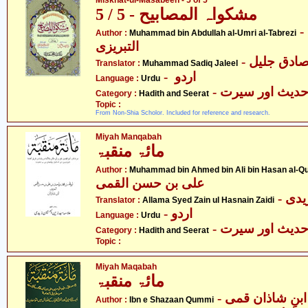
Miskhat-ul-Masabeeh - 5 of 5
مشکواہ المصابیح - 5 / 5
- محمّد بن عبدللہ العمری
Author :
Muhammad bin Abdullah al-Umri al-Tabrezi
التبریزی
- ادق جلیل
Translator :
Muhammad Sadiq Jaleel
- اردو
Language :
Urdu
- دیث اور سیرت
Category :
Hadith and Seerat
Topic :
From Non-Shia Scholor. Included for reference and research.
Miyah Manqabah
مائۃ منقبۃ
Author :
Muhammad bin Ahmed bin Ali bin Hasan al-
علی بن حسن القمی
- دی
Translator :
Allama Syed Zain ul Hasnain Zaidi
- اردو
Language :
Urdu
- دیث اور سیرت
Category :
Hadith and Seerat
Topic :
Miyah Maqabah
مائۃ منقبۃ
- ابنِ شاذان قمی
Author :
Ibn e Shazaan Qummi