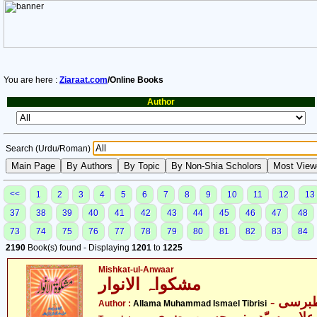
You are here :
Ziaraat.com
/Online Books
Author
Search (Urdu/Roman)
<<
1
2
3
4
5
6
7
8
9
10
11
12
13
37
38
39
40
41
42
43
44
45
46
47
48
73
74
75
76
77
78
79
80
81
82
83
84
2190
Book(s) found - Displaying
1201
to
1225
Mishkat-ul-Anwaar
مشکواہ الانوار
- برسی
Author :
Allama Muhammad Ismael Tibrisi