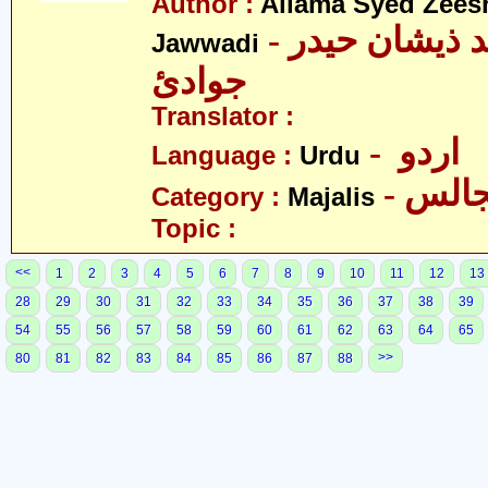
Author :
Allama Syed Zees
- علامہ سیّد ذیشان حیدر
Jawwadi
جوادئ
Translator :
- اردو
Language :
Urdu
- الس
Category :
Majalis
Topic :
<<
1
2
3
4
5
6
7
8
9
10
11
12
13
28
29
30
31
32
33
34
35
36
37
38
39
54
55
56
57
58
59
60
61
62
63
64
65
>>
80
81
82
83
84
85
86
87
88