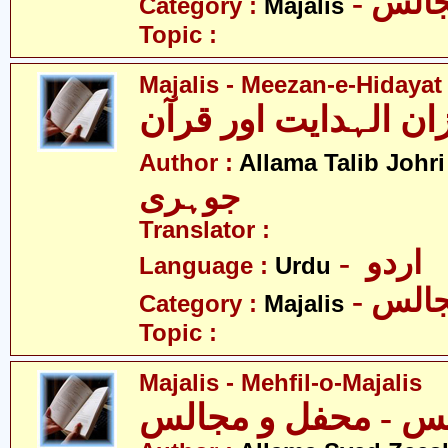
- الس
Category :
Majalis
Topic :
Majalis - Meezan-e-Hidayat
-
Author :
Allama Talib Johri
جوہری
Translator :
- اردو
Language :
Urdu
- الس
Category :
Majalis
Topic :
Majalis - Mehfil-o-Majalis