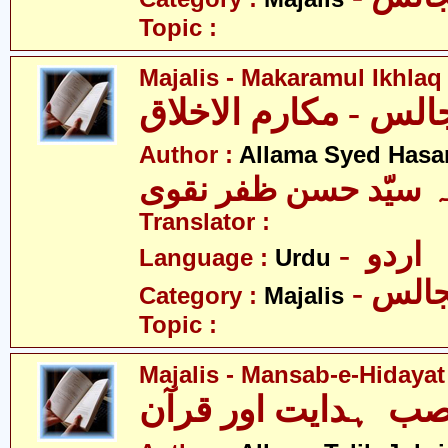
Topic :
Majalis - Makaramul Ikhlaq
Author :
Allama Syed Hasa
ہ سیّد حسن ظفر نقوی
Translator :
- اردو
Language :
Urdu
- الس
Category :
Majalis
Topic :
Majalis - Mansab-e-Hidaya