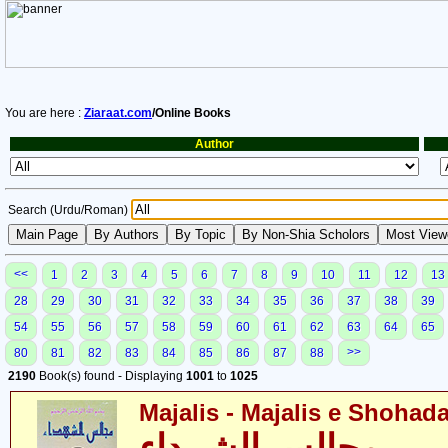
You are here :
Ziaraat.com
/Online Books
Author
Search (Urdu/Roman)
<<
1
2
3
4
5
6
7
8
9
10
11
12
13
28
29
30
31
32
33
34
35
36
37
38
39
54
55
56
57
58
59
60
61
62
63
64
65
>>
80
81
82
83
84
85
86
87
88
2190
Book(s) found - Displaying
1001
to
1025
Majalis - Majalis e Shohad