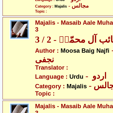
- مجالس
Category :
Majalis
Topic :
Majalis - Masaib Aale Muha
3
آل محمّدؑ - 2 / 3
- بیگ
Author :
Moosa Baig Najfi
نجفی
Translator :
- اردو
Language :
Urdu
- الس
Category :
Majalis
Topic :
Majalis - Masaib Aale Muha