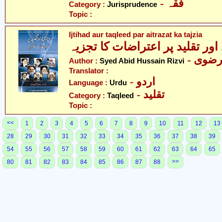
- فقہ
Category :
Jurisprudence
Topic :
Ijtihad aur taqleed par aitrazat ka tajzia
 اور تقلید پر اعتراضات کا تجزیہ
- ضوی
Author :
Syed Abid Hussain Rizvi
Translator :
- اردو
Language :
Urdu
- تقلید
Category :
Taqleed
Topic :
<<
1
2
3
4
5
6
7
8
9
10
11
12
13
28
29
30
31
32
33
34
35
36
37
38
39
54
55
56
57
58
59
60
61
62
63
64
65
>>
80
81
82
83
84
85
86
87
88