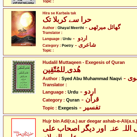
Topic :
Hira se Karbala tak
حرا سے کربلا تک
- گھائل میرٹھی
Author :
Ghayal Meerthi
Translator :
- اردو
Language :
Urdu
- شاعری
Category :
Poetry
Topic :
Hudalil Muttaqeen - Exegesis of Quran
ھُدی ِللمُتّقِین
- ی
Author :
Syed Abu Muhammad Naqvi
Translator :
- اردو
Language :
Urdu
- قرآن
Category :
Quran
- تفسیر
Topic :
Exegesis
Hujr bin Adi(r.a.) aur deegar ashab-e-Ali(a.s.
للہ عنہ اور دیگر اصحاب علی