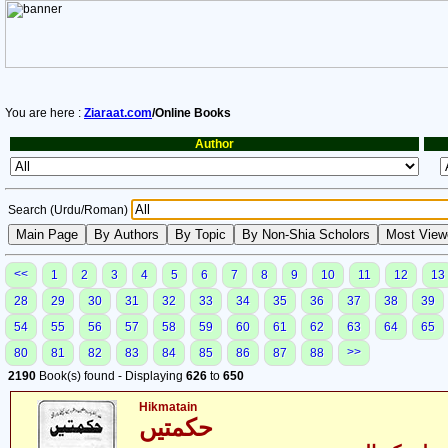
You are here :
Ziaraat.com
/Online Books
Author
Search (Urdu/Roman)
<<
1
2
3
4
5
6
7
8
9
10
11
12
13
28
29
30
31
32
33
34
35
36
37
38
39
54
55
56
57
58
59
60
61
62
63
64
65
>>
80
81
82
83
84
85
86
87
88
2190
Book(s) found - Displaying
626
to
650
Hikmatain
حکمتیں