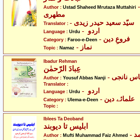
- لہ مرتضیٰ
Author :
Ustad Shaheed Mrutaza Muttahiri
مطھری
- سیّد سعید حیدر زیدی
Translator :
- اردو
Language :
Urdu
- فروعِ دین
Category :
Faroo-e-Deen
- نماز
Topic :
Namaz
Ibadur Rehman
عِبادَ الرّحمٰن
- س نانجی
Author :
Yousuf Abbas Nanji
Translator :
- اردو
Language :
Urdu
- علمائے دین
Category :
Ulema-e-Deen
Topic :
Iblees Ta Deoband
ابلیس تا دیوبند
- 
Author :
Mufti Muhammad Faiz Ahmed