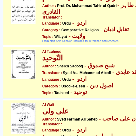
- پروفیسر ڈاکٹر محمّد طاہر
Author :
Prof. Dr. Muhammad Tahir-ul-Qadri
القادری
Translator :
- اردو
Language :
Urdu
- تقابلِ ادیان
Category :
Comparative Religion
- ولایت
Topic :
Wilayat
From Non-Shia Scholor. Included for reference and research.
Al Tauheed
التّوحید
- شیخ صدوق
Author :
Sheikh Sadooq
Translator :
Syed Ata Muhammad Abedi
- اردو
Language :
Urdu
- اصولِ دین
Category :
Usool-e-Deen
- توحید
Topic :
Tauheed
Al Wali
علی ولی
- ن علی صاحب
Author :
Syed Farman Ali Saheb
Translator :
- اردو
Language :
Urdu