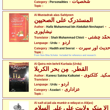
- شخصیات
Category :
Personalities
Topic :
Al Mustadrak alas-Sahiyeen
المستدرک علی الصحیین
- حافظ محمّد بن عبدللہ
Author :
Hafiz Muhammad bin Abdullah Neshapuri
نیشاپوری
Translator :
Shah Muhammad Chisti
- اردو
Language :
Urdu
- دیث اور سیرت
Category :
Hadith and Seerat
Topic :
From Non-Shia Scholor. Included for reference and research.
Al Qatra min behril Karbala (Urdu)
القطرہ مِن بحر الکربلا
- کینہ کلکتوی
Author :
Kaneez Sakina Kalkatwi
Translator :
- اردو
Language :
Urdu
- عزاداری
Category :
Azadari
Topic :
Al saif-ul-jali ala munkir-e-wilayat-e-Ali(as)