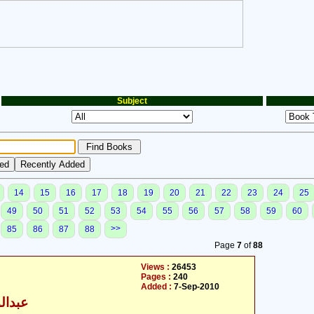
Subject
14
15
16
17
18
19
20
21
22
23
24
25
49
50
51
52
53
54
55
56
57
58
59
60
>>
85
86
87
88
Page
7
of
88
Views :
26453
Pages :
240
Added :
7-Sep-2010
عبدالو