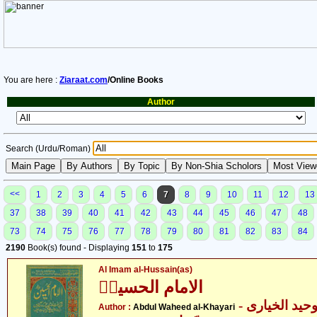
You are here :
Ziaraat.com
/Online Books
Author
Search (Urdu/Roman)
<<
1
2
3
4
5
6
7
8
9
10
11
12
13
37
38
39
40
41
42
43
44
45
46
47
48
73
74
75
76
77
78
79
80
81
82
83
84
2190
Book(s) found - Displaying
151
to
175
Al Imam al-Hussain(as)
الامام الحسینؑ
- حید الخیاری
Author :
Abdul Waheed al-Khayari