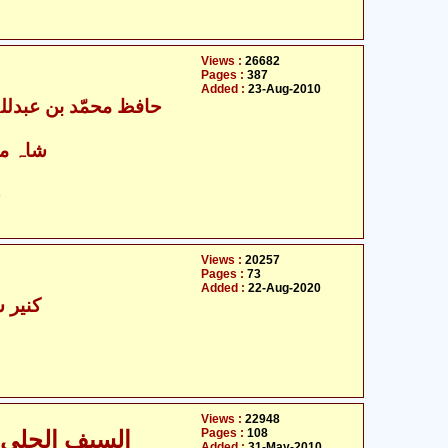
Views :
26682
Pages :
387
Added :
23-Aug-2010
- شاہ محمّد چشتی
ح
Views :
20257
Pages :
73
Added :
22-Aug-2020
کنیر س
Views :
22948
Pages :
108
السیف الجلی الا منکر ولایت علی علیہ السلام
Added :
31-May-2010