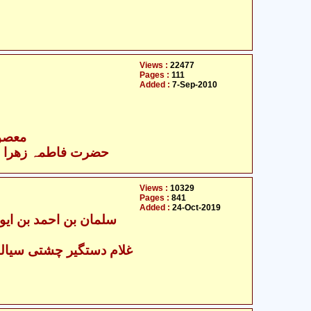
Views :
22477
Pages :
111
Added :
7-Sep-2010
- معصومین علیہ السلام
حضرت فاطمہ زھرا سلام
Views :
10329
Pages :
841
Added :
24-Oct-2019
غلام دستگیر چشتی سیالکو