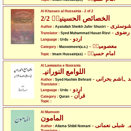
Al Khasaes al Hussainia - 2 of 2
الخصائص الحسینیہؑ 2/2
- شوستری
Author :
Ayatullah Sheikh Jafer Shustri
- ضوی
Translator :
Syed Muhammad Hasan Rizvi
- اردو
Language :
Urdu
- معصومینؑ
Category :
Masoomeen(a.s.)
- امام حسینؑ
Topic :
Imam Hussain(as)
Al Lawwama e Noorania
اللوامع النورانیہ
-  ہاشم بحرانی
Author :
Syed Hashim Behrani
Translator :
- اردو
Language :
Urdu
- قرآن
Category :
Quran
Topic :
Al Mamoon
المامون
- ہ شبلی نعمانی
Author :
Allama Shibli Nomani
Translator :