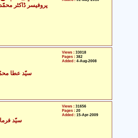
Views :
33018
Pages :
382
Added :
4-Aug-2008
- سیّد عطا محمّد عابدی
Views :
31656
Pages :
20
Added :
15-Apr-2009
سیّد فرما