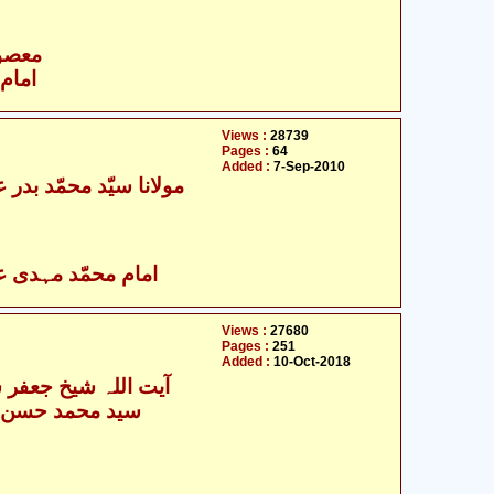
- معصومین علیہ السلام
امام 
Views :
28739
Pages :
64
Added :
7-Sep-2010
مولانا سیّد محمّد بدر عا
امام محمّد مہدی علی
Views :
27680
Pages :
251
Added :
10-Oct-2018
آیت اللہ شیخ جعفر 
سید محمد حسن ر