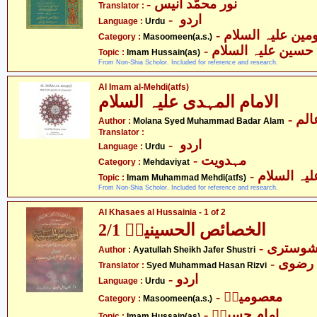
- نور محمّد انیس
Translator :
- اردو
Language :
Urdu
Category :
Masoomeen(a.s.)
- حسین علیہ السلام
Topic :
Imam Hussain(as)
From Non-Shia Scholor. Included for reference and research.
Al Imam al-Mehdi(atfs)
الامام المہدی علیہ السلام
- لم
Author :
Molana Syed Muhammad Badar Alam
Translator :
- اردو
Language :
Urdu
- مہدویت
Category :
Mehdaviyat
- ہ السلام
Topic :
Imam Muhammad Mehdi(atfs)
From Non-Shia Scholor. Included for reference and research.
Al Khasaes al Hussainia - 1 of 2
الخصائص الحسینیہؑ 2/1
- شوستری
Author :
Ayatullah Sheikh Jafer Shustri
- ضوی
Translator :
Syed Muhammad Hasan Rizvi
- اردو
Language :
Urdu
- معصومینؑ
Category :
Masoomeen(a.s.)
- امام حسینؑ
Topic :
Imam Hussain(as)