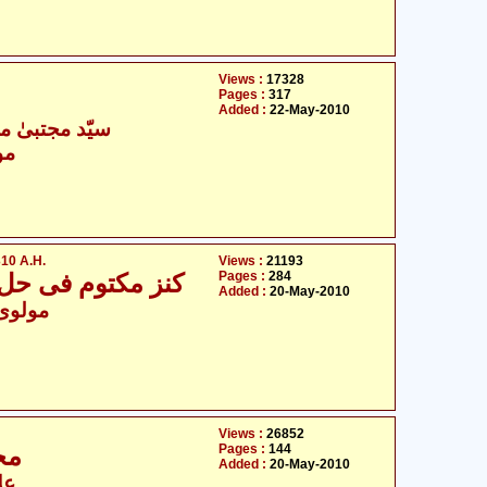
Views :
17328
Pages :
317
Added :
22-May-2010
سیّد مجتبیٰ م
مو
10 A.H.
Views :
21193
Pages :
284
کنز مکتوم فی حل عقد ام کلثوم علیہ السلام 1310
Added :
20-May-2010
- مولوی سیّد علی اظہر
Views :
26852
Pages :
144
مجالس - میزان الہدایت اور قرآن
Added :
20-May-2010
عل