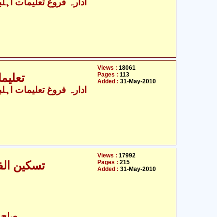
Views :
18061
Pages :
113
تعلیما
Added :
31-May-2010
Views :
17992
Pages :
215
تسکین الفطن فی صلح حسن علیہ السلام
Added :
31-May-2010
صلح ح