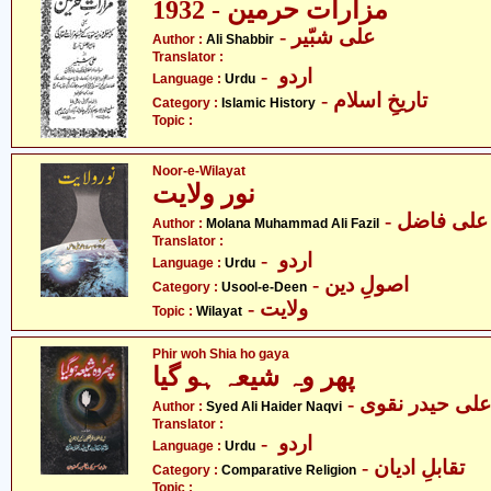
مزارات حرمین - 1932
- علی شبّیر
Author :
Ali Shabbir
Translator :
- اردو
Language :
Urdu
- تاریخِ اسلام
Category :
Islamic History
Topic :
Noor-e-Wilayat
نور ولایت
-  علی فاضل
Author :
Molana Muhammad Ali Fazil
Translator :
- اردو
Language :
Urdu
- اصولِ دین
Category :
Usool-e-Deen
- ولایت
Topic :
Wilayat
Phir woh Shia ho gaya
پھر وہ شیعہ ہو گیا
- علی حیدر نقوی
Author :
Syed Ali Haider Naqvi
Translator :
- اردو
Language :
Urdu
- تقابلِ ادیان
Category :
Comparative Religion
Topic :