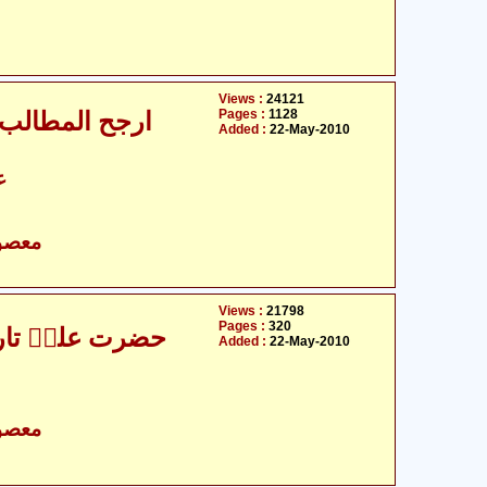
Views :
24121
Pages :
1128
ارجح المطالب 
Added :
22-May-2010
ع
- معصومین علیہ السلام
Views :
21798
Pages :
320
حضرت علیؑ تاریخ اور سیاست کی روشنی میں
Added :
22-May-2010
- معصومین علیہ السلام