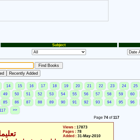
Subject
14
15
16
17
18
19
20
21
22
23
24
25
49
50
51
52
53
54
55
56
57
58
59
60
85
86
87
88
89
90
91
92
93
94
95
96
>>
117
Page
74
of
117
Views :
17873
Pages :
78
تعلیما
Added :
31-May-2010