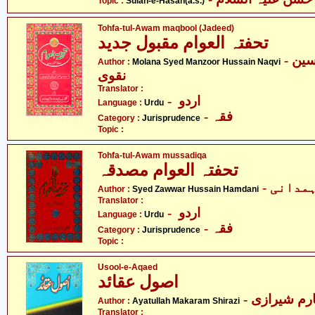
Topic :
Sulah-e-Hasan(a.s.)
Tohfa-tul-Awam maqbool (Jadeed)
تحفتہ العوام مقبول جدید
- مولانا سیّد منظور حسین
Author :
Molana Syed Manzoor Hussain Naqvi
نقوی
Translator :
- اردو
Language :
Urdu
- فقہ
Category :
Jurisprudence
Topic :
Tohfa-tul-Awam mussadiqa
تحفتہ العوام مصدقہ
- مدانی
Author :
Syed Zawwar Hussain Hamdani
Translator :
- اردو
Language :
Urdu
- فقہ
Category :
Jurisprudence
Topic :
Usool-e-Aqaed
اصول عقائد
- رم شیرازی
Author :
Ayatullah Makaram Shirazi
Translator :