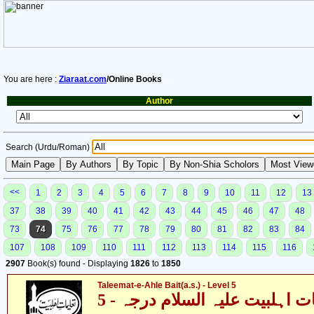
You are here :
Ziaraat.com
/Online Books
Author
Search (Urdu/Roman)
<<
1
2
3
4
5
6
7
8
9
10
11
12
13
37
38
39
40
41
42
43
44
45
46
47
48
73
74
75
76
77
78
79
80
81
82
83
84
107
108
109
110
111
112
113
114
115
116
2907
Book(s) found - Displaying
1826
to
1850
Taleemat-e-Ahle Bait(a.s.) - Level 5
ت اہلبیت علیہ السلام درجہ - 5