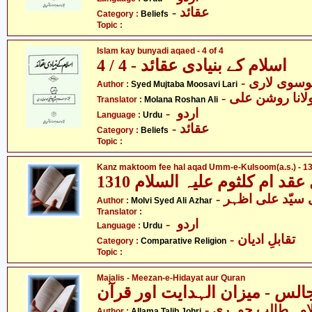
- عقائد
Category :
Beliefs
Topic :
Islam kay bunyadi aqaed - 4 of 4
اسلام کے بنیادی عقائد - 4 / 4
- وسوی لاری
Author :
Syed Mujtaba Moosavi Lari
- لانا روشن علی
Translator :
Molana Roshan Ali
- اردو
Language :
Urdu
- عقائد
Category :
Beliefs
Topic :
Kanz maktoom fee hal aqad Umm-e-Kulsoom(a.s.) - 13
Author :
Molvi Syed Ali Azhar
Translator :
- اردو
Language :
Urdu
- تقابلِ ادیان
Category :
Comparative Religion
Topic :
Majalis - Meezan-e-Hidayat aur Quran
- امہ طالب جوہری
Author :
Allama Talib Johri