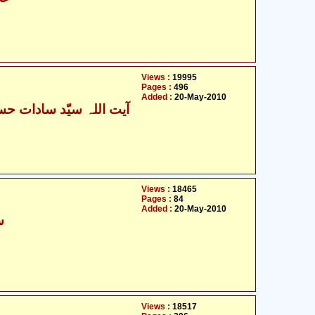
Views :
19995
Pages :
496
Added :
20-May-2010
آیت اللہ سیّد سادات حسی
Views :
18465
Pages :
84
Added :
20-May-2010
س
Views :
18517