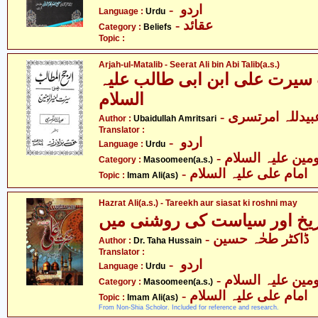
- اردو
Language :
Urdu
- عقائد
Category :
Beliefs
Topic :
Arjah-ul-Matalib - Seerat Ali bin Abi Talib(a.s.)
سیرت علی ابن ابی طالب علیہ
السلام
- بیدللہ امرتسری
Author :
Ubaidullah Amritsari
Translator :
- اردو
Language :
Urdu
Category :
Masoomeen(a.s.)
- امام علی علیہ السلام
Topic :
Imam Ali(as)
Hazrat Ali(a.s.) - Tareekh aur siasat ki roshni may
- ڈاکٹر طحٰہ حسین
Author :
Dr. Taha Hussain
Translator :
- اردو
Language :
Urdu
Category :
Masoomeen(a.s.)
- امام علی علیہ السلام
Topic :
Imam Ali(as)
From Non-Shia Scholor. Included for reference and research.