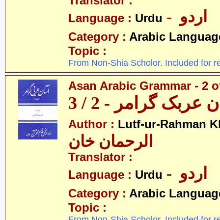
Translator :
- اردو
Language :
Urdu
Category :
Arabic Languag
Topic :
From Non-Shia Scholor. Included for r
Asan Arabic Grammar - 2 o
 عربک گرامر - 2 / 3
Author :
Lutf-ur-Rahman K
الرحمان خان
Translator :
- اردو
Language :
Urdu
Category :
Arabic Languag
Topic :
From Non-Shia Scholor. Included for r