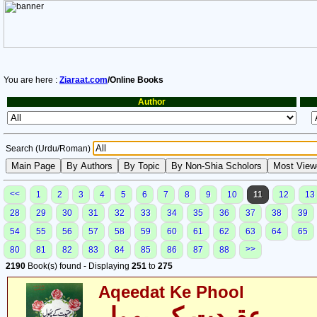
You are here :
Ziaraat.com
/Online Books
Author
Search (Urdu/Roman)
<<
1
2
3
4
5
6
7
8
9
10
11
12
13
28
29
30
31
32
33
34
35
36
37
38
39
54
55
56
57
58
59
60
61
62
63
64
65
>>
80
81
82
83
84
85
86
87
88
2190
Book(s) found - Displaying
251
to
275
Aqeedat Ke Phool