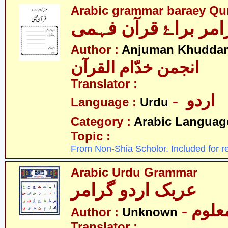
Arabic grammar baraey Qu
Author :
Anjuman Khuddam
انجمن خدّام القرآن
Translator :
- اردو
Language :
Urdu
Category :
Arabic Languag
Topic :
From Non-Shia Scholor. Included for r
Arabic Urdu Grammar
عربک اردو گرامر
- علوم
Author :
Unknown
Translator :