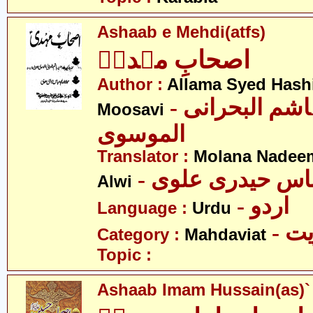
Ashaab e Mehdi(atfs)
اصحابِ مہدیؑ
Author :
Allama Syed Hashi
- علامہ سید ہاشم البحرانی
Moosavi
الموسوی
Translator :
Molana Nadeem
- باس حیدری علوی
Alwi
- اردو
Language :
Urdu
- 
Category :
Mahdaviat
Topic :
Ashaab Imam Hussain(as)`