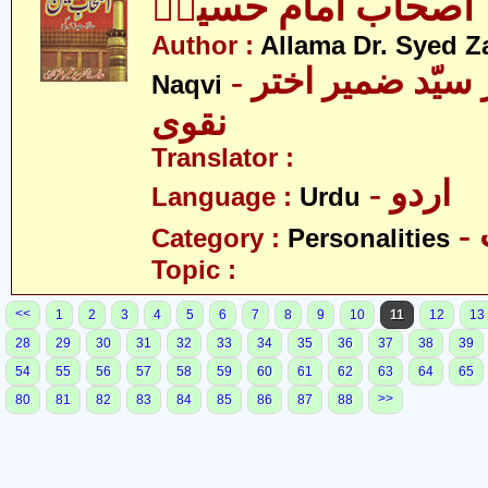
اصحاب امام حسینؑ
Author :
Allama Dr. Syed Z
- علامہ ڈاکٹر سیّد ضمیر اختر
Naqvi
نقوی
Translator :
- اردو
Language :
Urdu
Category :
Personalities
Topic :
<<
1
2
3
4
5
6
7
8
9
10
11
12
13
28
29
30
31
32
33
34
35
36
37
38
39
54
55
56
57
58
59
60
61
62
63
64
65
>>
80
81
82
83
84
85
86
87
88