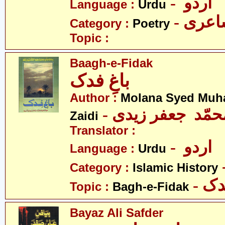
- اردو
Language :
Urdu
- عری
Category :
Poetry
Topic :
Baagh-e-Fidak
باغِ فدک
Author :
Molana Syed Muh
- محمّد جعفر زیدی
Zaidi
Translator :
- اردو
Language :
Urdu
Category :
Islamic History
- ک
Topic :
Bagh-e-Fidak
Bayaz Ali Safder