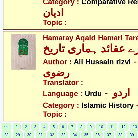
Category :
Comparative Re
ادیان
Topic :
Hamaray Aqaid Hamari Tar
- ی حسین
Author :
Ali Hussain rizvi
رضوی
Translator :
- اردو
Language :
Urdu
Category :
Islamic History
Topic :
<<
1
2
3
4
5
6
7
8
9
10
11
12
13
28
29
30
31
32
33
34
35
36
37
38
39