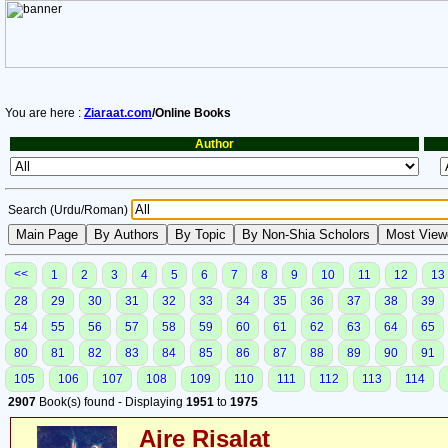
You are here :
Ziaraat.com
/Online Books
Author
Search (Urdu/Roman)
<<
1
2
3
4
5
6
7
8
9
10
11
12
13
28
29
30
31
32
33
34
35
36
37
38
39
54
55
56
57
58
59
60
61
62
63
64
65
80
81
82
83
84
85
86
87
88
89
90
91
105
106
107
108
109
110
111
112
113
114
2907
Book(s) found - Displaying
1951
to
1975
Ajre Risalat