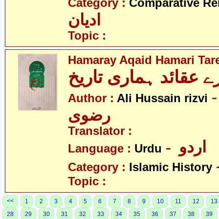
Category :
Comparative Re
ادیان
Topic :
Hamaray Aqaid Hamari Tar
- ی حسین
Author :
Ali Hussain rizvi
رضوی
Translator :
- اردو
Language :
Urdu
Category :
Islamic History
Topic :
<<
1
2
3
4
5
6
7
8
9
10
11
12
13
28
29
30
31
32
33
34
35
36
37
38
39