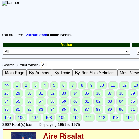
You are here :
Ziaraat.com
/Online Books
Author
Search (Urdu/Roman)
<<
1
2
3
4
5
6
7
8
9
10
11
12
13
28
29
30
31
32
33
34
35
36
37
38
39
54
55
56
57
58
59
60
61
62
63
64
65
80
81
82
83
84
85
86
87
88
89
90
91
105
106
107
108
109
110
111
112
113
114
2907
Book(s) found - Displaying
1951
to
1975
Ajre Risalat