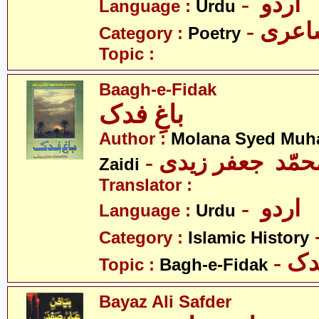
- اردو
Language :
Urdu
- عری
Category :
Poetry
Topic :
Baagh-e-Fidak
باغِ فدک
Author :
Molana Syed Muh
- محمّد جعفر زیدی
Zaidi
Translator :
- اردو
Language :
Urdu
Category :
Islamic History
- ک
Topic :
Bagh-e-Fidak
Bayaz Ali Safder