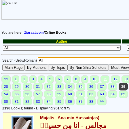
You are here :
Ziaraat.com
/Online Books
Author
Search (Urdu/Roman)
<<
1
2
3
4
5
6
7
8
9
10
11
12
13
28
29
30
31
32
33
34
35
36
37
38
39
54
55
56
57
58
59
60
61
62
63
64
65
>>
80
81
82
83
84
85
86
87
88
2190
Book(s) found - Displaying
951
to
975
Majalis - Ana min Hussain(as)
مجالس - انا مِن حسینؑ