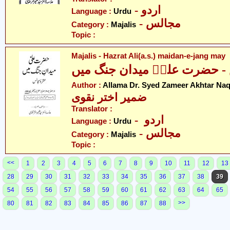
- اردو
Language :
Urdu
- مجالس
Category :
Majalis
Topic :
Majalis - Hazrat Ali(a.s.) maidan-e-jang may
Author :
Allama Dr. Syed Zameer Akhtar Naq
ضمیر اختر نقوی
Translator :
- اردو
Language :
Urdu
- مجالس
Category :
Majalis
Topic :
<<
1
2
3
4
5
6
7
8
9
10
11
12
13
28
29
30
31
32
33
34
35
36
37
38
39
54
55
56
57
58
59
60
61
62
63
64
65
>>
80
81
82
83
84
85
86
87
88