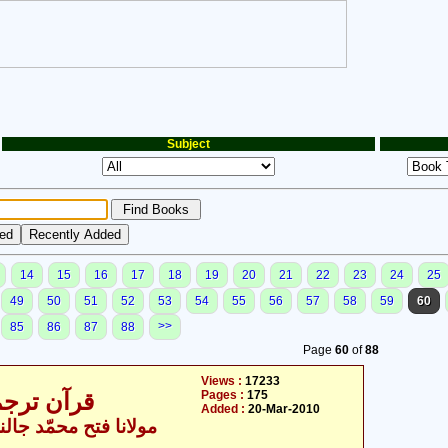
Subject
14
15
16
17
18
19
20
21
22
23
24
25
49
50
51
52
53
54
55
56
57
58
59
60
>>
85
86
87
88
Page
60
of
88
Views :
17233
Pages :
175
قرآن ترجمہ - جال
Added :
20-Mar-2010
مولانا فتح محمّد جالن