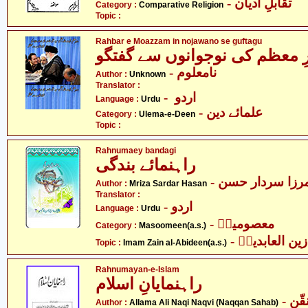
- تقابلِ ادیان
Category :
Comparative Religion
Topic :
Rahbar e Moazzam in nojawano se guftagu
ِ معظم کی نوجوانوں سے گفتگو
- نامعلوم
Author :
Unknown
Translator :
- اردو
Language :
Urdu
- علمائے دین
Category :
Ulema-e-Deen
Topic :
Rahnumaey bandagi
راہنمائے بندگی
- رزا سردار حسن
Author :
Mriza Sardar Hasan
Translator :
- اردو
Language :
Urdu
- معصومینؑ
Category :
Masoomeen(a.s.)
- ین العابدینؑ
Topic :
Imam Zain al-Abideen(a.s.)
Rahnumayan-e-Islam
راہنمایانِ اسلام
- علامہ علی نقی نقوی - نقّن
Author :
Allama Ali Naqi Naqvi (Naqqan Sahab)