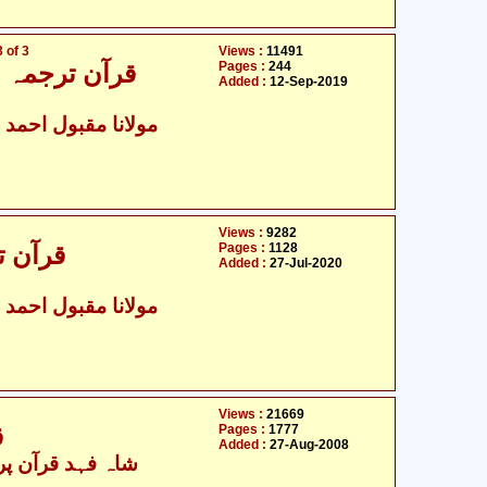
 of 3
Views :
11491
Pages :
244
قرآن ترجمہ و ت
Added :
12-Sep-2019
مولانا مقبول احمد د
Views :
9282
Pages :
1128
قرآن ت
Added :
27-Jul-2020
مولانا مقبول احمد د
Views :
21669
Pages :
1777
قرآن - اردو ٹرانسلیشن کے ساتھ
Added :
27-Aug-2008