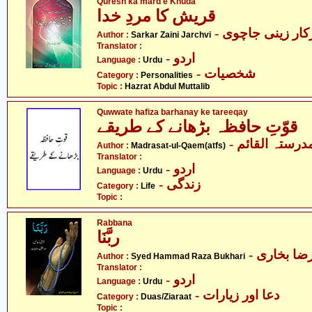
Quresh ka mard e Khuda
قریش کا مردِ خدا
- ار زینی جاچوی
Author :
Sarkar Zaini Jarchvi
Translator :
- اردو
Language :
Urdu
- شخصیات
Category :
Personalities
Topic :
Hazrat Abdul Muttalib
Quwwate hafiza barhanay ke tareeqay
قوّتِ حافظہ بڑھانے کے طریقے
- درستہ القائم
Author :
Madrasat-ul-Qaem(atfs)
Translator :
- اردو
Language :
Urdu
- زندگی
Category :
Life
Topic :
Rabbana
ربَّنَا
- ا بخاری
Author :
Syed Hammad Raza Bukhari
Translator :
- اردو
Language :
Urdu
- دعا اور زیارات
Category :
Duas/Ziaraat
Topic :