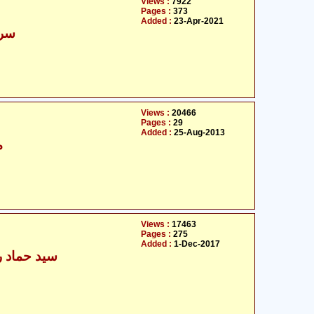
Views :
7922
Pages :
373
Added :
23-Apr-2021
سرک
Views :
20466
Pages :
29
Added :
25-Aug-2013
م
Views :
17463
Pages :
275
Added :
1-Dec-2017
سید حماد رض