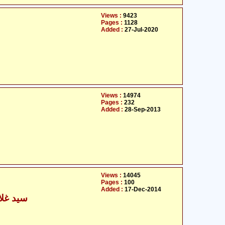
Views :
9423
Pages :
1128
Added :
27-Jul-2020
Views :
14974
Pages :
232
Added :
28-Sep-2013
Views :
14045
Pages :
100
Added :
17-Dec-2014
سید غلام