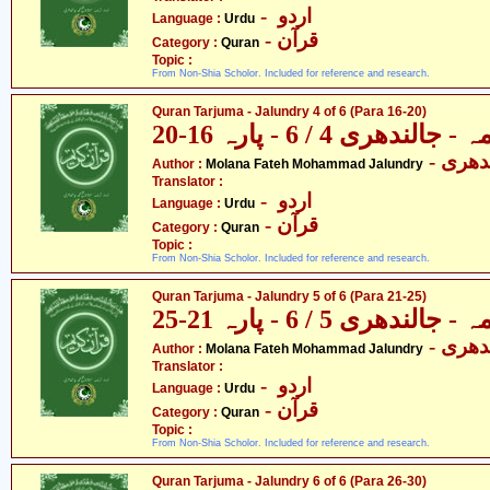
- اردو
Language :
Urdu
- قرآن
Category :
Quran
Topic :
From Non-Shia Scholor. Included for reference and research.
Quran Tarjuma - Jalundry 4 of 6 (Para 16-20)
ندھری 4 / 6 - پارہ 16-20
- دھری
Author :
Molana Fateh Mohammad Jalundry
Translator :
- اردو
Language :
Urdu
- قرآن
Category :
Quran
Topic :
From Non-Shia Scholor. Included for reference and research.
Quran Tarjuma - Jalundry 5 of 6 (Para 21-25)
ندھری 5 / 6 - پارہ 21-25
- دھری
Author :
Molana Fateh Mohammad Jalundry
Translator :
- اردو
Language :
Urdu
- قرآن
Category :
Quran
Topic :
From Non-Shia Scholor. Included for reference and research.
Quran Tarjuma - Jalundry 6 of 6 (Para 26-30)