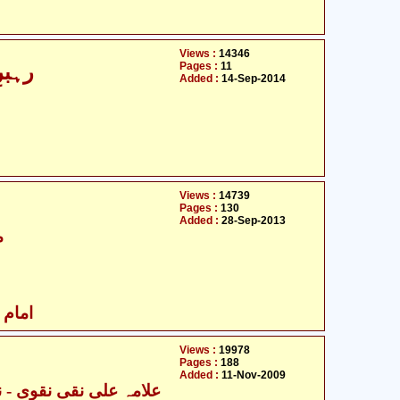
Views :
14346
Pages :
11
رہبر
Added :
14-Sep-2014
Views :
14739
Pages :
130
Added :
28-Sep-2013
م
امام ز
Views :
19978
Pages :
188
Added :
11-Nov-2009