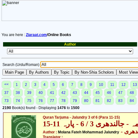
You are here :
Ziaraat.com
/Online Books
Author
Search (Urdu/Roman)
<<
1
2
3
4
5
6
7
8
9
10
11
12
13
37
38
39
40
41
42
43
44
45
46
47
48
73
74
75
76
77
78
79
80
81
82
83
84
2190
Book(s) found - Displaying
1476
to
1500
Quran Tarjuma - Jalundry 3 of 6 (Para 11-15)
ندھری 3 / 6 - پارہ 11-15
- دھری
Author :
Molana Fateh Mohammad Jalundry
Translator :