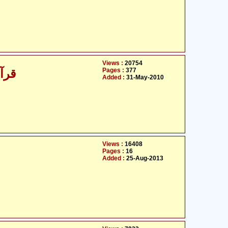
Views :
20754
Pages :
377
قرآن کریم کے بارے میں دیگر حقائق
Added :
31-May-2010
Views :
16408
Pages :
16
Added :
25-Aug-2013