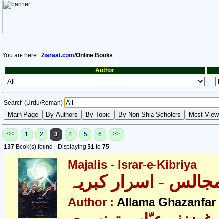
You are here :
Ziaraat.com
/Online Books
Author
Search (Urdu/Roman)
<<
>>
1
2
3
4
5
6
137
Book(s) found - Displaying
51
to
75
Majalis - Israr-e-Kibriya
Author :
Allama Ghazanfar