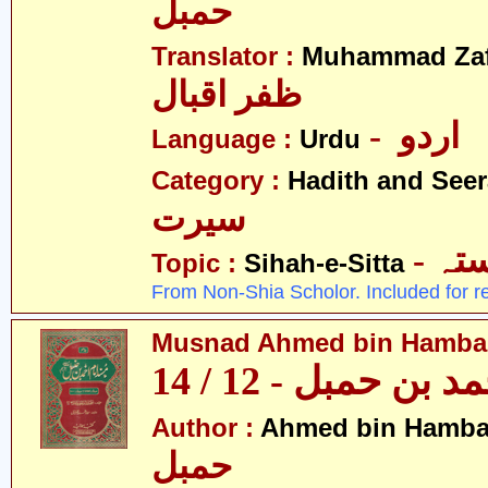
حمبل
Translator :
Muhammad Zafa
ظفر اقبال
- اردو
Language :
Urdu
Category :
Hadith and Seer
سیرت
- ہ
Topic :
Sihah-e-Sitta
From Non-Shia Scholor. Included for r
Musnad Ahmed bin Hambal 
بن حمبل - 12 / 14
Author :
Ahmed bin Hamba
حمبل