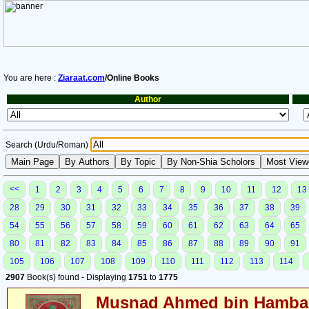
You are here :
Ziaraat.com
/Online Books
Author
Search (Urdu/Roman)
<<
1
2
3
4
5
6
7
8
9
10
11
12
13
28
29
30
31
32
33
34
35
36
37
38
39
54
55
56
57
58
59
60
61
62
63
64
65
80
81
82
83
84
85
86
87
88
89
90
91
105
106
107
108
109
110
111
112
113
114
2907
Book(s) found - Displaying
1751
to
1775
Musnad Ahmed bin Hambal 