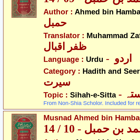
Author :
Ahmed bin Hamba
حمبل
Translator :
Muhammad Zafa
ظفر اقبال
- اردو
Language :
Urdu
Category :
Hadith and Seer
سیرت
- ہ
Topic :
Sihah-e-Sitta
From Non-Shia Scholor. Included for r
Musnad Ahmed bin Hambal 
بن حمبل - 10 / 14