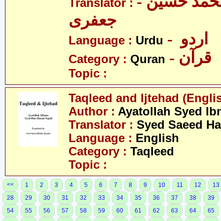
- مولانا محمّد حسین
Translator :
جعفری
- اردو
Language :
Urdu
- قرآن
Category :
Quran
Topic :
Taqleed and Ijtehad (Engli
Author :
Ayatollah Syed Ib
Translator :
Syed Saeed Ha
Language :
English
Category :
Taqleed
Topic :
<<
1
2
3
4
5
6
7
8
9
10
11
12
13
28
29
30
31
32
33
34
35
36
37
38
39
54
55
56
57
58
59
60
61
62
63
64
65