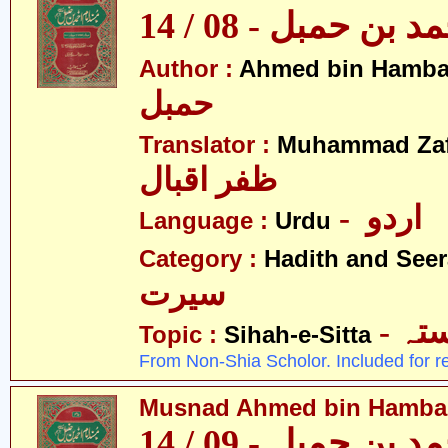
بن حمبل - 08 / 14
Author :
Ahmed bin Hamba
حمبل
Translator :
Muhammad Zafa
ظفر اقبال
- اردو
Language :
Urdu
Category :
Hadith and Seer
سیرت
- ہ
Topic :
Sihah-e-Sitta
From Non-Shia Scholor. Included for r
Musnad Ahmed bin Hambal 
بن حمبل - 09 / 14