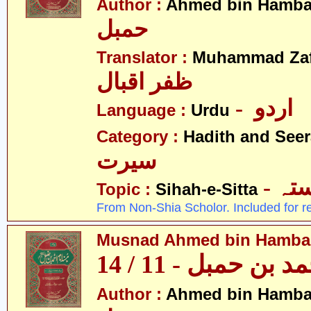
Author :
Ahmed bin Hamba
حمبل
Translator :
Muhammad Zafa
ظفر اقبال
- اردو
Language :
Urdu
Category :
Hadith and Seer
سیرت
- ہ
Topic :
Sihah-e-Sitta
From Non-Shia Scholor. Included for r
Musnad Ahmed bin Hambal 
بن حمبل - 11 / 14
Author :
Ahmed bin Hamba