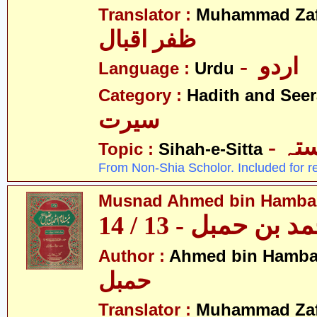
Translator :
Muhammad Zafa
ظفر اقبال
- اردو
Language :
Urdu
Category :
Hadith and Seer
سیرت
- ہ
Topic :
Sihah-e-Sitta
From Non-Shia Scholor. Included for r
Musnad Ahmed bin Hambal 
بن حمبل - 13 / 14
Author :
Ahmed bin Hamba
حمبل
Translator :
Muhammad Zafa