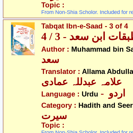
Topic :
From Non-Shia Scholor. Included for r
Tabqat Ibn-e-Saad - 3 of 4
قات ابن سعد - 3 / 4
Author :
Muhammad bin S
سعد
Translator :
Allama Abdull
علامہ عبدللہ عمادی
- اردو
Language :
Urdu
Category :
Hadith and Seer
سیرت
Topic :
From Non-Shia Scholor. Included for r