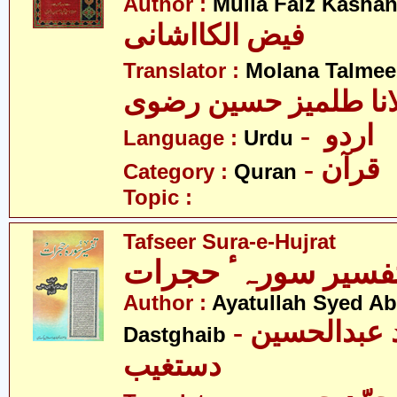
Author :
Mulla Faiz Kashan
فیض الکااشانی
Translator :
Molana Talmee
انا طلمیز حسین رضوی
- اردو
Language :
Urdu
- قرآن
Category :
Quran
Topic :
Tafseer Sura-e-Hujrat
Author :
Ayatullah Syed A
- آیت اللہ سیّد عبدالحسین
Dastghaib
دستغیب