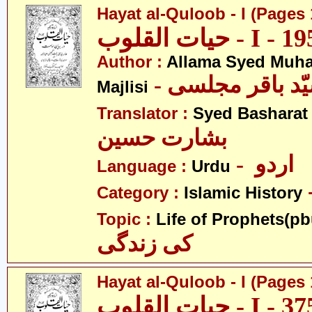
Hayat al-Quloob - I (Pages 
Author :
Allama Syed Muh
Majlisi
Translator :
Syed Basharat
بشارت حسین
- اردو
Language :
Urdu
Category :
Islamic History
Topic :
Life of Prophets(pb
کی زندگی
Hayat al-Quloob - I (Pages 