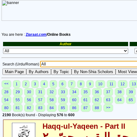
You are here :
Ziaraat.com
/Online Books
Author
Search (Urdu/Roman)
<<
1
2
3
4
5
6
7
8
9
10
11
12
13
28
29
30
31
32
33
34
35
36
37
38
39
54
55
56
57
58
59
60
61
62
63
64
65
>>
80
81
82
83
84
85
86
87
88
2190
Book(s) found - Displaying
576
to
600
Haqq-ul-Yaqeen - Part II