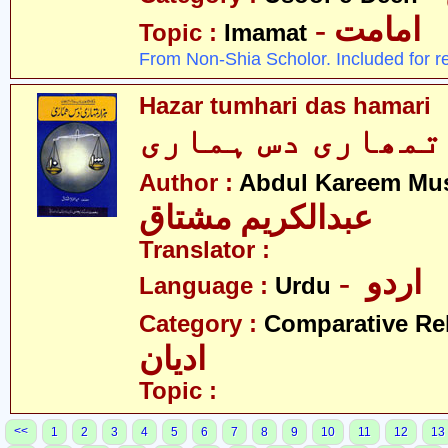
- امامت
Topic :
Imamat
From Non-Shia Scholor. Included for r
Hazar tumhari das hamari
Author :
Abdul Kareem Mu
عبدالکریم مشتاق
Translator :
- اردو
Language :
Urdu
Category :
Comparative Re
ادیان
Topic :
<<
1
2
3
4
5
6
7
8
9
10
11
12
13