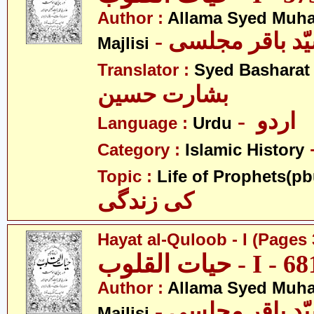
Author :
Allama Syed Muh
Majlisi
Translator :
Syed Basharat
بشارت حسین
- اردو
Language :
Urdu
Category :
Islamic History
Topic :
Life of Prophets(pb
کی زندگی
Hayat al-Quloob - I (Pages 
Author :
Allama Syed Muh
Majlisi