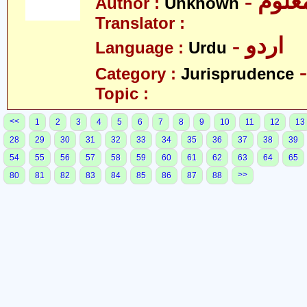
- علوم
Author :
Unknown
Translator :
- اردو
Language :
Urdu
Category :
Jurisprudence
Topic :
<<
1
2
3
4
5
6
7
8
9
10
11
12
13
28
29
30
31
32
33
34
35
36
37
38
39
54
55
56
57
58
59
60
61
62
63
64
65
>>
80
81
82
83
84
85
86
87
88