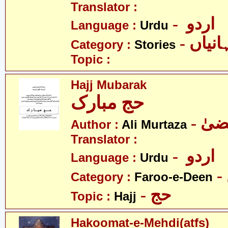
Translator :
- اردو
Language :
Urdu
- نیاں
Category :
Stories
Topic :
Hajj Mubarak
حج مبارک
Author :
Ali Murtaza
Translator :
- اردو
Language :
Urdu
Category :
Faroo-e-Deen
- حج
Topic :
Hajj
Hakoomat-e-Mehdi(atfs)