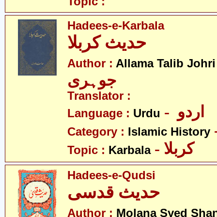
Topic :
Hadees-e-Karbala
حدیث کربلا
-
Author :
Allama Talib Johri
جوہری
Translator :
- اردو
Language :
Urdu
Category :
Islamic History
- کربلا
Topic :
Karbala
Hadees-e-Qudsi
حدیث قدسی
Author :
Molana Syed Sha