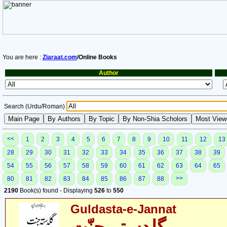
You are here :
Ziaraat.com
/Online Books
Author
Search (Urdu/Roman)
<<
1
2
3
4
5
6
7
8
9
10
11
12
13
28
29
30
31
32
33
34
35
36
37
38
39
54
55
56
57
58
59
60
61
62
63
64
65
>>
80
81
82
83
84
85
86
87
88
2190
Book(s) found - Displaying
526
to
550
Guldasta-e-Jannat