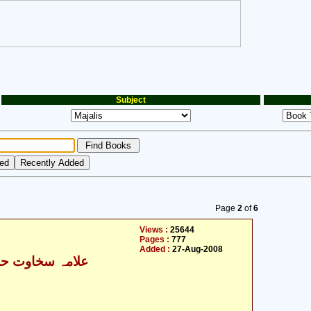
Subject
Page
2
of
6
Views :
25644
Pages :
777
Added :
27-Aug-2008