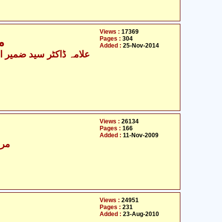
Views :
17369
Pages :
304
م
Added :
25-Nov-2014
Views :
26134
Pages :
166
Added :
11-Nov-2009
مرز
Views :
24951
Pages :
231
Added :
23-Aug-2010