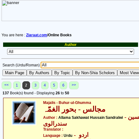
You are here :
Ziaraat.com
/Online Books
Author
Search (Urdu/Roman)
<<
>>
1
2
3
4
5
6
137
Book(s) found - Displaying
26
to
50
Majalis - Buhur-ul-Ghumma
مجالس - بحور الغمّہ
- علامہ سخاوت حسین
Author :
Allama Sakhawat Hussain Sandralwi
سندرالوی
Translator :
- اردو
Language :
Urdu