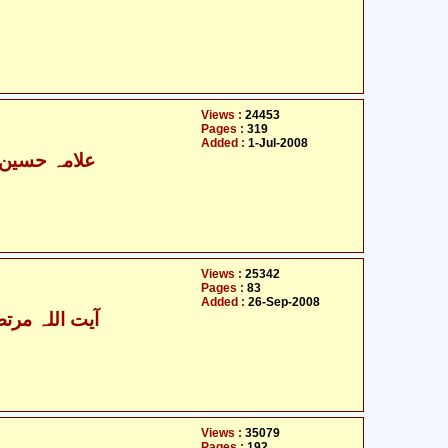
Views :
24453
Pages :
319
Added :
1-Jul-2008
علامہ حسین ب
Views :
25342
Pages :
83
Added :
26-Sep-2008
آیت اللہ مرتض
Views :
35079
Pages :
192