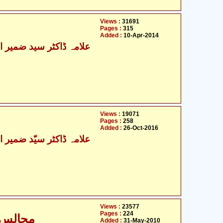
Views :
31691
Pages :
315
Added :
10-Apr-2014
Views :
19071
Pages :
258
Added :
26-Oct-2016
Views :
23577
Pages :
224
مجالس - حضرت علیؑ میدان جنگ میں
Added :
31-May-2010