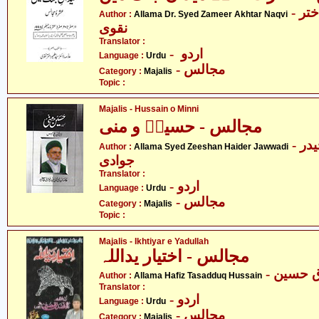
- علامہ ڈاکٹر سید ضمیر اختر
Author :
Allama Dr. Syed Zameer Akhtar Naqvi
نقوی
Translator :
- اردو
Language :
Urdu
- مجالس
Category :
Majalis
Topic :
Majalis - Hussain o Minni
مجالس - حسینؑ و منی
- علامہ سید ذیشان حیدر
Author :
Allama Syed Zeeshan Haider Jawwadi
جوادی
Translator :
- اردو
Language :
Urdu
- مجالس
Category :
Majalis
Topic :
Majalis - Ikhtiyar e Yadullah
مجالس - اختیار یداللہ
-  حسین
Author :
Allama Hafiz Tasadduq Hussain
Translator :
- اردو
Language :
Urdu
- مجالس
Category :
Majalis