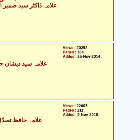
Views :
20252
Pages :
384
Added :
25-Nov-2014
Views :
22005
Pages :
211
Added :
9-Nov-2018
علامہ حافظ تصدّق