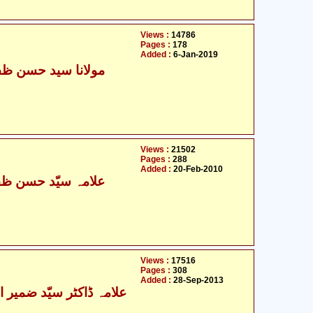
Views :
14786
Pages :
178
Added :
6-Jan-2019
مولانا سید حسن ظفر
Views :
21502
Pages :
288
Added :
20-Feb-2010
علامہ سیّد حسن ظفر
Views :
17516
Pages :
308
Added :
28-Sep-2013