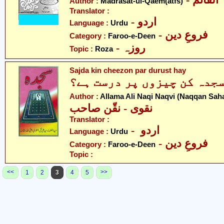
- لقائم
Author :
Madrasat-ul-Qaem(atfs)
Translator :
- اردو
Language :
Urdu
- فروعِ دین
Category :
Faroo-e-Deen
- روزہ
Topic :
Roza
Sajda kin cheezon par durust hay
جدہ کن چیزوں پر درست ہے؟
Author :
Allama Ali Naqi Naqvi (Naqqan Sah
نقوی - نقّن صاحب
Translator :
- اردو
Language :
Urdu
- فروعِ دین
Category :
Faroo-e-Deen
Topic :
<<
>>
1
2
3
4
5