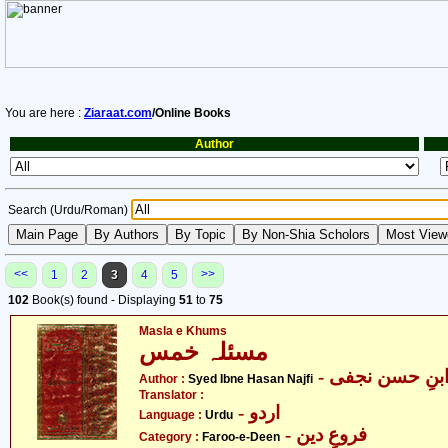
You are here :
Ziaraat.com
/Online Books
Author
Search (Urdu/Roman)
<<
>>
1
2
3
4
5
102
Book(s) found - Displaying
51
to
75
Masla e Khums
مسئلہ خمس
- بنِ حسن نجفی
Author :
Syed Ibne Hasan Najfi
Translator :
- اردو
Language :
Urdu
- فروعِ دین
Category :
Faroo-e-Deen