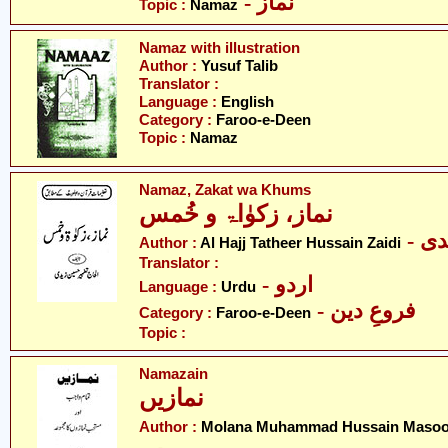
- نماز
Topic :
Namaz
Namaz with illustration
Author :
Yusuf Talib
Translator :
Language :
English
Category :
Faroo-e-Deen
Topic :
Namaz
Namaz, Zakat wa Khums
نماز، زکوٰاۃ و خُمس
- 
Author :
Al Hajj Tatheer Hussain Zaidi
Translator :
- اردو
Language :
Urdu
- فروعِ دین
Category :
Faroo-e-Deen
Topic :
Namazain
نمازیں
Author :
Molana Muhammad Hussain Masoo