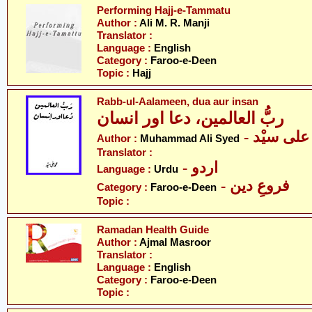
Performing Hajj-e-Tammatu
Author :
Ali M. R. Manji
Translator :
Language :
English
Category :
Faroo-e-Deen
Topic :
Hajj
Rabb-ul-Aalameen, dua aur insan
ربُّ العالمین، دعا اور انسان
- لی سیْد
Author :
Muhammad Ali Syed
Translator :
- اردو
Language :
Urdu
- فروعِ دین
Category :
Faroo-e-Deen
Topic :
Ramadan Health Guide
Author :
Ajmal Masroor
Translator :
Language :
English
Category :
Faroo-e-Deen
Topic :