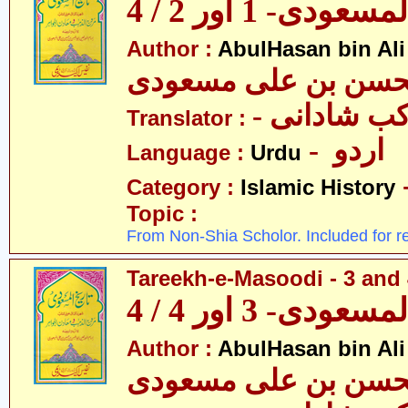
عودی- 1 اور 2 / 4
Author :
AbulHasan bin Al
- ب شادانی
Translator :
- اردو
Language :
Urdu
Category :
Islamic History
Topic :
From Non-Shia Scholor. Included for r
Tareekh-e-Masoodi - 3 and 
عودی- 3 اور 4 / 4
Author :
AbulHasan bin Al