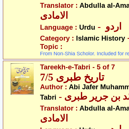
Translator :
Abdulla al-Am
الامادی
- اردو
Language :
Urdu
Category :
Islamic History
Topic :
From Non-Shia Scholor. Included for r
Tareekh-e-Tabri - 5 of 7
تاریخ طبری 7/5
Author :
Abi Jafer Muhamm
-  بن جریر طبری
Tabri
Translator :
Abdulla al-Am
الامادی