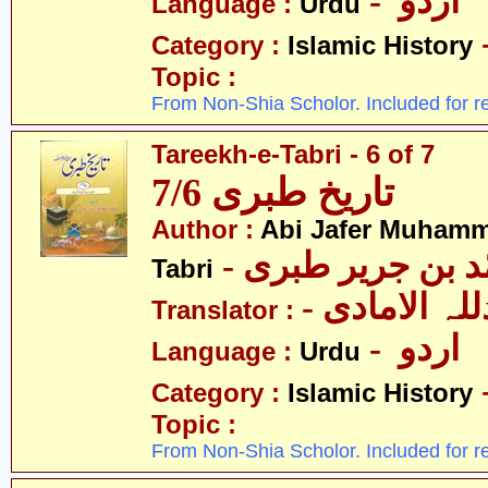
- اردو
Language :
Urdu
Category :
Islamic History
Topic :
From Non-Shia Scholor. Included for r
Tareekh-e-Tabri - 6 of 7
تاریخ طبری 7/6
Author :
Abi Jafer Muhamm
-  بن جریر طبری
Tabri
- لہ الامادی
Translator :
- اردو
Language :
Urdu
Category :
Islamic History
Topic :
From Non-Shia Scholor. Included for r