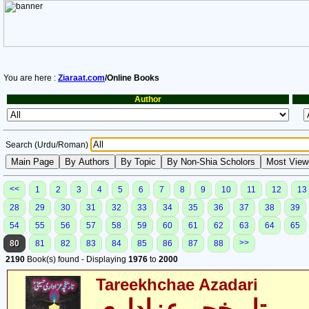
You are here :
Ziaraat.com
/Online Books
Author
Search (Urdu/Roman)
<<
1
2
3
4
5
6
7
8
9
10
11
12
13
28
29
30
31
32
33
34
35
36
37
38
39
54
55
56
57
58
59
60
61
62
63
64
65
>>
80
81
82
83
84
85
86
87
88
2190
Book(s) found - Displaying
1976
to
2000
Tareekhchae Azadari