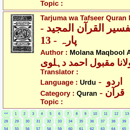
Topic :
Tarjuma wa Tafseer Quran 
تفسیر القرآن المجید
پارہ - 13
Author :
Molana Maqbool 
لانا مقبول احمد دہلوی
Translator :
- اردو
Language :
Urdu
- قرآن
Category :
Quran
Topic :
<<
1
2
3
4
5
6
7
8
9
10
11
12
13
28
29
30
31
32
33
34
35
36
37
38
39
54
55
56
57
58
59
60
61
62
63
64
65