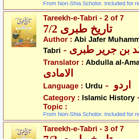
From Non-Shia Scholor. Included for r
Tareekh-e-Tabri - 2 of 7
تاریخ طبری 7/2
Author :
Abi Jafer Muhamm
-  بن جریر طبری
Tabri
Translator :
Abdulla al-Am
الامادی
- اردو
Language :
Urdu
Category :
Islamic History
Topic :
From Non-Shia Scholor. Included for r
Tareekh-e-Tabri - 3 of 7