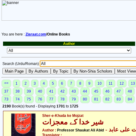
You are here :
Ziaraat.com
/Online Books
Author
Search (Urdu/Roman)
<<
1
2
3
4
5
6
7
8
9
10
11
12
13
37
38
39
40
41
42
43
44
45
46
47
48
73
74
75
76
77
78
79
80
81
82
83
84
2190
Book(s) found - Displaying
1701
to
1725
Sher-e-Khuda ke Mojzat
شیر خدا کے معجزات
- علی عابد
Author :
Professor Shaukat Ali Abid
Translator :