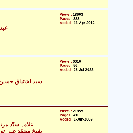
Views :
18603
Pages :
333
Added :
18-Apr-2012
عبدا
Views :
6316
Pages :
56
Added :
28-Jul-2022
سید اشتیاق حسین 
Views :
21855
Pages :
410
Added :
1-Jun-2009
علامہ سیّد مرت
- شیخ محمّد علی توحیدی