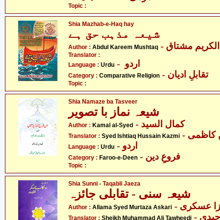
Topic :
Shia Mazhab-e-Haq hay
شیعہ مذہب حق ہے
- لکریم مشتاق
Author :
Abdul Kareem Mushtaq
Translator :
- اردو
Language :
Urdu
- تقابلِ ادیان
Category :
Comparative Religion
Topic :
Shia Namaze ba Tasveer
شیعہ نماز با تصویر
- کمال السید
Author :
Kamal al-Syed
- کاظمی
Translator :
Syed Ishtiaq Hussain Kazmi
- اردو
Language :
Urdu
- فروعِ دین
Category :
Faroo-e-Deen
Topic :
Shia Sunni - Taqabli Jaeza
شیعہ سنی - تقابلی جائزہ
- زا عسکری
Author :
Allama Syed Murtaza Askari
Translator :
Sheikh Muhammad Ali Tawheedi