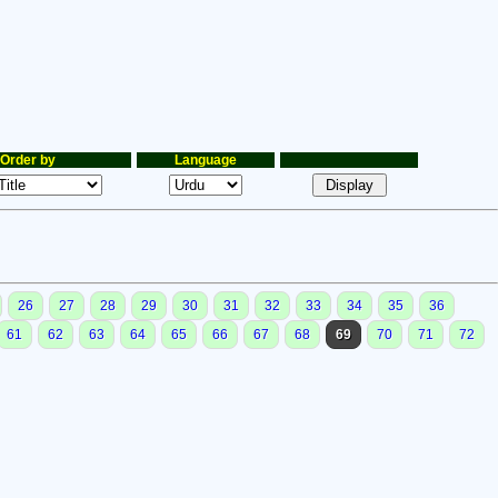
Order by
Language
26
27
28
29
30
31
32
33
34
35
36
61
62
63
64
65
66
67
68
69
70
71
72