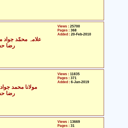
Views :
25700
Pages :
368
Added :
20-Feb-2010
علامہ محمّد جواد مغن
رضا حس
Views :
11835
Pages :
371
Added :
6-Jan-2019
مولانا محمد جواد م
رضا حس
Views :
13669
Pages :
31