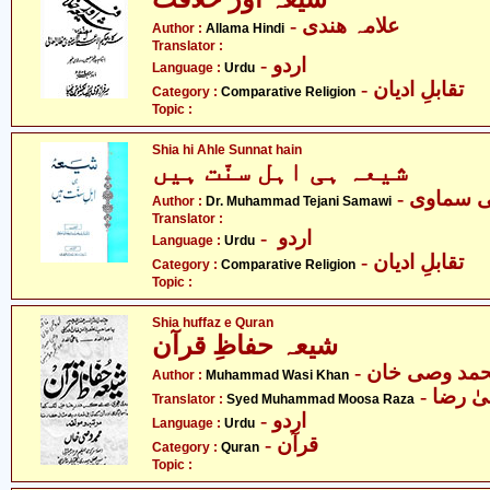
- علامہ ھندی
Author :
Allama Hindi
Translator :
- اردو
Language :
Urdu
- تقابلِ ادیان
Category :
Comparative Religion
Topic :
Shia hi Ahle Sunnat hain
شیعہ ہی اہل سنّت ہیں
- ی سماوی
Author :
Dr. Muhammad Tejani Samawi
Translator :
- اردو
Language :
Urdu
- تقابلِ ادیان
Category :
Comparative Religion
Topic :
Shia huffaz e Quran
شیعہ حفاظِ قرآن
- مد وصی خان
Author :
Muhammad Wasi Khan
-  رضا
Translator :
Syed Muhammad Moosa Raza
- اردو
Language :
Urdu
- قرآن
Category :
Quran
Topic :