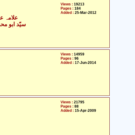
Views :
19213
Pages :
184
Added :
25-Mar-2012
علامہ عل
سیّد ابو محمّ
Views :
14959
Pages :
96
Added :
17-Jun-2014
Views :
21795
Pages :
88
Added :
15-Apr-2009