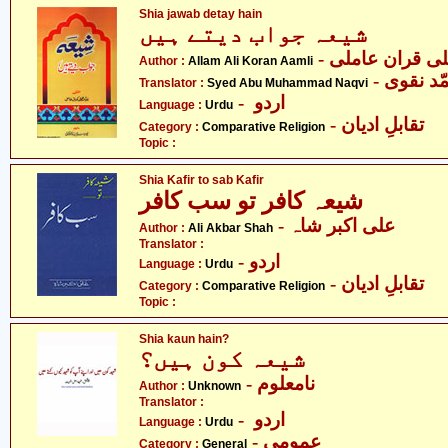
Shia jawab detay hain
شیعہ جواب دیتے ہیں
- ی قران عاملی
Author :
Allam Ali Koran Aamli
- د نقوی
Translator :
Syed Abu Muhammad Naqvi
- اردو
Language :
Urdu
- تقابلِ ادیان
Category :
Comparative Religion
Topic :
Shia Kafir to sab Kafir
شیعہ کافر تو سب کافر
- علی اکبر شاہ
Author :
Ali Akbar Shah
Translator :
- اردو
Language :
Urdu
- تقابلِ ادیان
Category :
Comparative Religion
Topic :
Shia kaun hain?
شیعہ کون ہیں؟
- نامعلوم
Author :
Unknown
Translator :
- اردو
Language :
Urdu
- عمومی
Category :
General