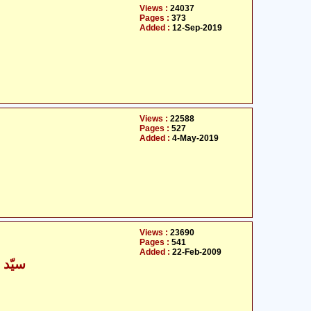
Views :
24037
Pages :
373
Added :
12-Sep-2019
Views :
22588
Pages :
527
Added :
4-May-2019
Views :
23690
Pages :
541
Added :
22-Feb-2009
سیّد 