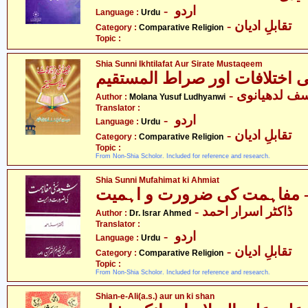
- اردو
Language :
Urdu
- تقابلِ ادیان
Category :
Comparative Religion
Topic :
Shia Sunni Ikhtilafat Aur Sirate Mustaqeem
Author :
Molana Yusuf Ludhyanwi
Translator :
- اردو
Language :
Urdu
- تقابلِ ادیان
Category :
Comparative Religion
Topic :
From Non-Shia Scholor. Included for reference and research.
Shia Sunni Mufahimat ki Ahmiat
- ڈاکٹر اسرار احمد
Author :
Dr. Israr Ahmed
Translator :
- اردو
Language :
Urdu
- تقابلِ ادیان
Category :
Comparative Religion
Topic :
From Non-Shia Scholor. Included for reference and research.
Shian-e-Ali(a.s.) aur un ki shan