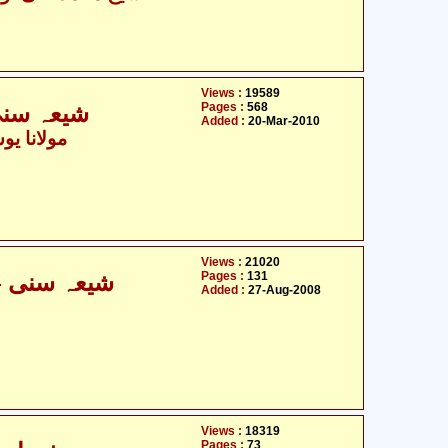
Views :
19589
Pages :
568
شیعہ سنی اختلافات اور صراط المستقیم
Added :
20-Mar-2010
- مولانا یوسف لدھیانوی
Views :
21020
Pages :
131
شیعہ سنی - مفاہمت کی ضرورت و اہمیت
Added :
27-Aug-2008
Views :
18319
Pages :
73