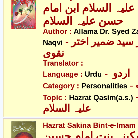
یہ السلام ابن امام
حسن علیہ السلام
Author :
Allama Dr. Syed Z
- علامہ ڈاکٹر سید ضمیر اختر
Naqvi
نقوی
Translator :
- اردو
Language :
Urdu
Category :
Personalities
- قاسم
Topic :
Hazrat Qasim(a.s.)
علیہ السلام
Hazrat Sakina Bint-e-Imam 
نہ بنت امام حسین