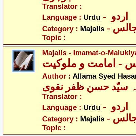
Translator :
- اردو
Language :
Urdu
- الس
Category :
Majalis
Topic :
Majalis - Imamat-o-Malukiy
Author :
Allama Syed Hasa
ہ سیّد حسن ظفر نقوی
Translator :
- اردو
Language :
Urdu
- الس
Category :
Majalis
Topic :