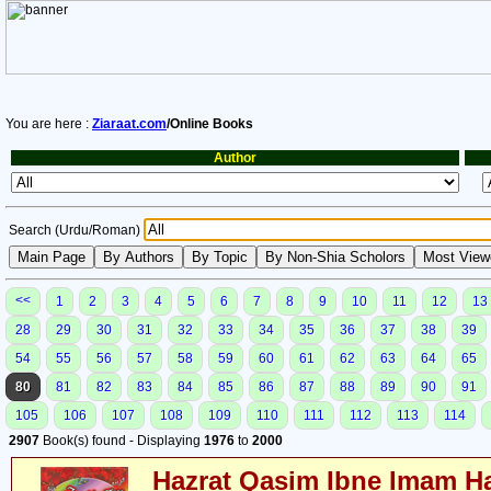
You are here :
Ziaraat.com
/Online Books
Author
Search (Urdu/Roman)
<<
1
2
3
4
5
6
7
8
9
10
11
12
13
28
29
30
31
32
33
34
35
36
37
38
39
54
55
56
57
58
59
60
61
62
63
64
65
80
81
82
83
84
85
86
87
88
89
90
91
105
106
107
108
109
110
111
112
113
114
2907
Book(s) found - Displaying
1976
to
2000
Hazrat Qasim Ibne Imam Ha