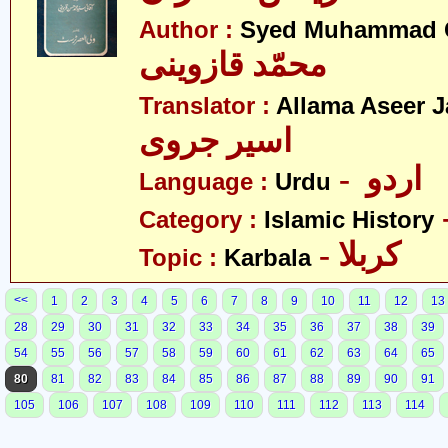
Author :
Syed Muhammad Q
محمّد قازوینی
Translator :
Allama Aseer J
اسیر جروی
- اردو
Language :
Urdu
Category :
Islamic History
- کربلا
Topic :
Karbala
<<
1
2
3
4
5
6
7
8
9
10
11
12
13
28
29
30
31
32
33
34
35
36
37
38
39
54
55
56
57
58
59
60
61
62
63
64
65
80
81
82
83
84
85
86
87
88
89
90
91
105
106
107
108
109
110
111
112
113
114