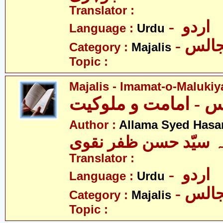
Translator :
- اردو
Language :
Urdu
- الس
Category :
Majalis
Topic :
Majalis - Imamat-o-Malukiy
Author :
Allama Syed Hasa
ہ سیّد حسن ظفر نقوی
Translator :
- اردو
Language :
Urdu
- الس
Category :
Majalis
Topic :