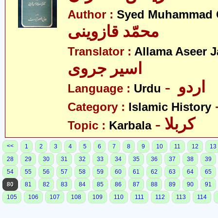
Author :
Syed Muhammad Q
محمّد قازوینی
Translator :
Allama Aseer J
اسیر جروی
- اردو
Language :
Urdu
Category :
Islamic History
- کربلا
Topic :
Karbala
<<
1
2
3
4
5
6
7
8
9
10
11
12
13
28
29
30
31
32
33
34
35
36
37
38
39
54
55
56
57
58
59
60
61
62
63
64
65
80
81
82
83
84
85
86
87
88
89
90
91
105
106
107
108
109
110
111
112
113
114