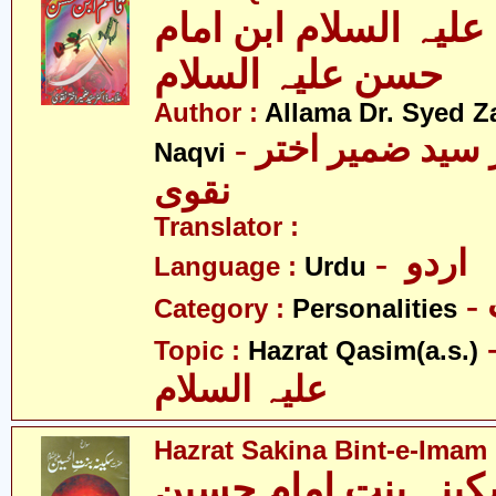
یہ السلام ابن امام
حسن علیہ السلام
Author :
Allama Dr. Syed Z
- علامہ ڈاکٹر سید ضمیر اختر
Naqvi
نقوی
Translator :
- اردو
Language :
Urdu
Category :
Personalities
- قاسم
Topic :
Hazrat Qasim(a.s.)
علیہ السلام
Hazrat Sakina Bint-e-Imam 
نہ بنت امام حسین