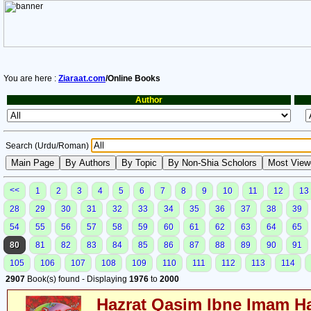
You are here :
Ziaraat.com
/Online Books
Author
Search (Urdu/Roman)
<<
1
2
3
4
5
6
7
8
9
10
11
12
13
28
29
30
31
32
33
34
35
36
37
38
39
54
55
56
57
58
59
60
61
62
63
64
65
80
81
82
83
84
85
86
87
88
89
90
91
105
106
107
108
109
110
111
112
113
114
2907
Book(s) found - Displaying
1976
to
2000
Hazrat Qasim Ibne Imam Ha