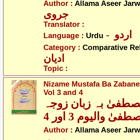
Author :
Allama Aseer Jarw
جروی
Translator :
- اردو
Language :
Urdu
Category :
Comparative Re
ادیان
Topic :
Nizame Mustafa Ba Zabane
Vol 3 and 4
صطفیٰ بہ زبان زوجہ
Author :
Allama Aseer Jarw