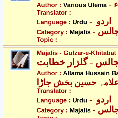
-
Author :
Various Ulema
Translator :
- اردو
Language :
Urdu
- الس
Category :
Majalis
Topic :
Majalis - Gulzar-e-Khitabat
Author :
Allama Hussain B
لامہ حسین بخش جاڑا
Translator :
- اردو
Language :
Urdu
- الس
Category :
Majalis