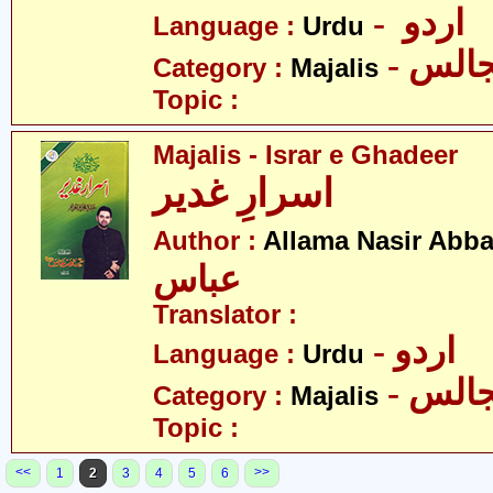
- اردو
Language :
Urdu
- الس
Category :
Majalis
Topic :
Majalis - Israr e Ghadeer
اسرارِ غدیر
Author :
Allama Nasir Abb
عباس
Translator :
- اردو
Language :
Urdu
- الس
Category :
Majalis
Topic :
<<
>>
1
2
3
4
5
6