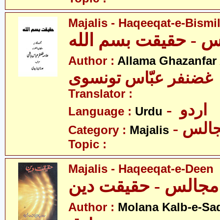
Majalis - Haqeeqat-e-Bismi
Author :
Allama Ghazanfar
 غضنفر عبّاس تونسوی
Translator :
- اردو
Language :
Urdu
- الس
Category :
Majalis
Topic :
Majalis - Haqeeqat-e-Deen
ت دین
Author :
Molana Kalb-e-Sa