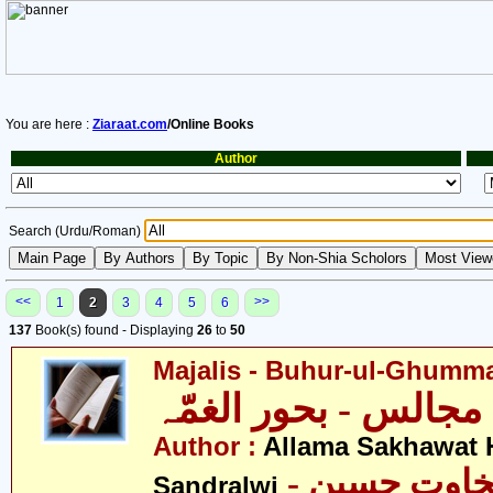
You are here :
Ziaraat.com
/Online Books
Author
Search (Urdu/Roman)
<<
>>
1
2
3
4
5
6
137
Book(s) found - Displaying
26
to
50
Majalis - Buhur-ul-Ghumm
مجالس - بحور الغمّہ
Author :
Allama Sakhawat 
- علامہ سخاوت حسین
Sandralwi