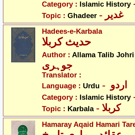
Category :
Islamic History
- غدیر
Topic :
Ghadeer
Hadees-e-Karbala
حدیث کربلا
-
Author :
Allama Talib Johri
جوہری
Translator :
- اردو
Language :
Urdu
Category :
Islamic History
- کربلا
Topic :
Karbala
Hamaray Aqaid Hamari Tar