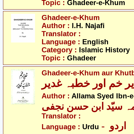
Topic :
Ghadeer-e-Khum
Ghadeer-e-Khum
Author :
I.H. Najafi
Translator :
Language :
English
Category :
Islamic History
Topic :
Ghadeer
Ghadeer-e-Khum aur Khut
ر خم اور خطبہ غدیر
Author :
Allama Syed Ibn-e
ہ سیّد ابن حسن نجفی
Translator :
- اردو
Language :
Urdu