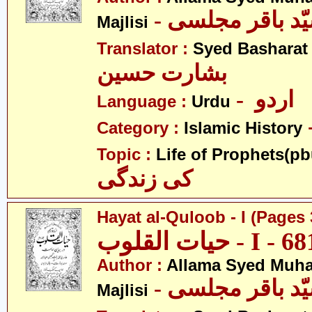
Majlisi
Translator :
Syed Basharat
بشارت حسین
- اردو
Language :
Urdu
Category :
Islamic History
Topic :
Life of Prophets(pb
کی زندگی
Hayat al-Quloob - I (Pages 
Author :
Allama Syed Muh
Majlisi