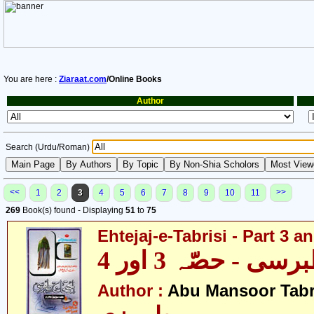
You are here :
Ziaraat.com
/Online Books
Author
Search (Urdu/Roman)
<<
>>
1
2
3
4
5
6
7
8
9
10
11
269
Book(s) found - Displaying
51
to
75
Ehtejaj-e-Tabrisi - Part 3 a
ی - حصّہ 3 اور 4
Author :
Abu Mansoor Tabr