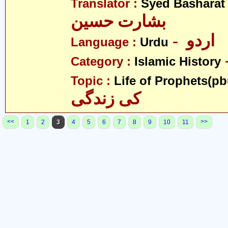
Translator :
Syed Basharat
بشارت حسین
- اردو
Language :
Urdu
Category :
Islamic History
Topic :
Life of Prophets(pb
کی زندگی
<<
>>
1
2
3
4
5
6
7
8
9
10
11