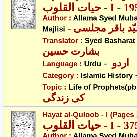
Author :
Allama Syed Muh
Majlisi
Translator :
Syed Basharat
بشارت حسین
- اردو
Language :
Urdu
Category :
Islamic History
Topic :
Life of Prophets(pb
کی زندگی
Hayat al-Quloob - I (Pages 
Author :
Allama Syed Muh