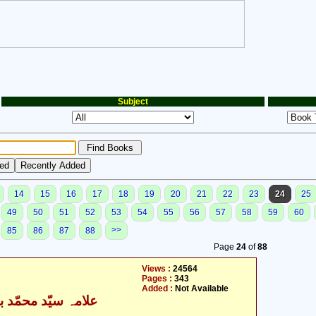
Subject
14
15
16
17
18
19
20
21
22
23
24
25
49
50
51
52
53
54
55
56
57
58
59
60
>>
85
86
87
88
Page
24
of
88
Views :
24564
Pages :
343
Added :
Not Available