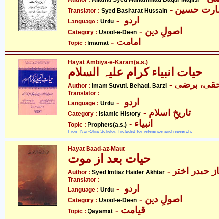
Author :
Allama Syed Muhammad Baqar Majlisi
- ارت حسین
Translator :
Syed Basharat Hussain
- اردو
Language :
Urdu
- اصولِ دین
Category :
Usool-e-Deen
- امامت
Topic :
Imamat
Hayat Ambiya-e-Karam(a.s.)
حیات انبیاء کرام علیہ السلام
- قی، برضی
Author :
Imam Suyuti, Behaqi, Barzi
Translator :
- اردو
Language :
Urdu
- تاریخِ اسلام
Category :
Islamic History
- انبیاء
Topic :
Prophets(a.s.)
From Non-Shia Scholor. Included for reference and research.
Hayat Baad-az-Maut
حیات بعد از موت
- ز حیدر اختر
Author :
Syed Imtiaz Haider Akhtar
Translator :
- اردو
Language :
Urdu
- اصولِ دین
Category :
Usool-e-Deen
- قیامت
Topic :
Qayamat