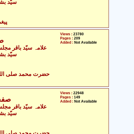
سیّد بش
پیغ
Views :
23780
Pages :
209
صفحہ 1
Added :
Not Available
- علامہ سیّد باقر مجلسی
سیّد بش
Views :
22948
Pages :
149
I - صفحہ 205 - 353
Added :
Not Available
- علامہ سیّد باقر مجلسی
سیّد بش