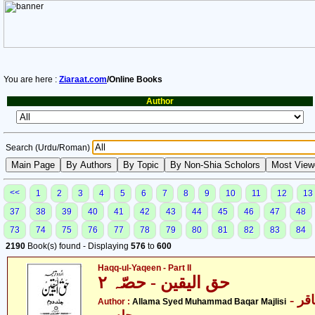
You are here :
Ziaraat.com
/Online Books
Author
Search (Urdu/Roman)
<<
1
2
3
4
5
6
7
8
9
10
11
12
13
37
38
39
40
41
42
43
44
45
46
47
48
73
74
75
76
77
78
79
80
81
82
83
84
2190
Book(s) found - Displaying
576
to
600
Haqq-ul-Yaqeen - Part II
حق الیقین - حصّہ ٢
- علامہ سیّد محمّد باقر
Author :
Allama Syed Muhammad Baqar Majlisi