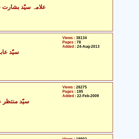
علامہ سیّد بشارت ح
Views :
38134
Pages :
78
Added :
24-Aug-2013
سیّد عاب
Views :
28275
Pages :
195
Added :
22-Feb-2009
سیّد منتظر ع