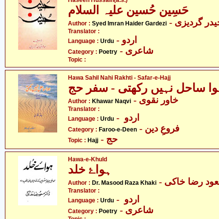
Haseen Hussain(a.s.)
حَسِین حُسین علیہ السلام
- در گردیزی
Author :
Syed Imran Haider Gardezi
Translator :
- اردو
Language :
Urdu
- شاعری
Category :
Poetry
Topic :
Hawa Sahil Nahi Rakhti - Safar-e-Hajj
وا ساحل نہیں رکھتی - سفر حج
- خاور نقوی
Author :
Khawar Naqvi
Translator :
- اردو
Language :
Urdu
- فروعِ دین
Category :
Faroo-e-Deen
- حج
Topic :
Hajj
Hawa-e-Khuld
ہواۓ خلد
- ود رضا خاکی
Author :
Dr. Masood Raza Khaki
Translator :
- اردو
Language :
Urdu
- شاعری
Category :
Poetry