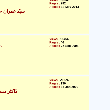
Views :
18902
Pages :
282
Added :
14-May-2013
سیّد عمران حی
Views :
18466
Pages :
46
ہ
Added :
26-Sep-2008
Views :
21526
Pages :
130
Added :
17-Jan-2009
ڈاکٹر مسع