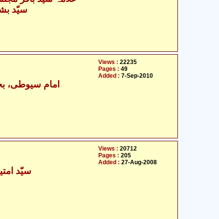
سیّد بش
Views :
22235
Pages :
49
Added :
7-Sep-2010
امام سیوطی، بح
Views :
20712
Pages :
205
Added :
27-Aug-2008
سیّد امتیا