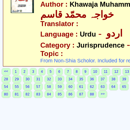
Author :
Khawaja Muhamm
خواجہ محمّد قاسم
Translator :
- اردو
Language :
Urdu
Category :
Jurisprudence
Topic :
From Non-Shia Scholor. Included for r
<<
1
2
3
4
5
6
7
8
9
10
11
12
13
28
29
30
31
32
33
34
35
36
37
38
39
54
55
56
57
58
59
60
61
62
63
64
65
>>
80
81
82
83
84
85
86
87
88