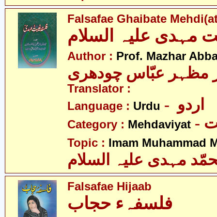
Falsafae Ghaibate Mehdi(at
ت مہدی علیہ السلام
Author :
Prof. Mazhar Abb
 مظہر عبّاس چودھری
Translator :
- اردو
Language :
Urdu
-
Category :
Mehdaviyat
Topic :
Imam Muhammad Me
مّد مہدی علیہ السلام
Falsafae Hijaab
فلسفہء حجاب