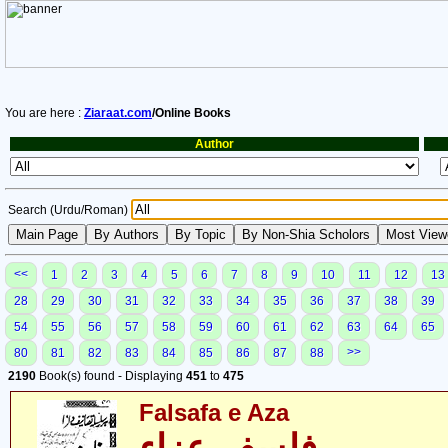
You are here :
Ziaraat.com
/Online Books
Author
Search (Urdu/Roman)
<<
1
2
3
4
5
6
7
8
9
10
11
12
13
28
29
30
31
32
33
34
35
36
37
38
39
54
55
56
57
58
59
60
61
62
63
64
65
>>
80
81
82
83
84
85
86
87
88
2190
Book(s) found - Displaying
451
to
475
Falsafa e Aza