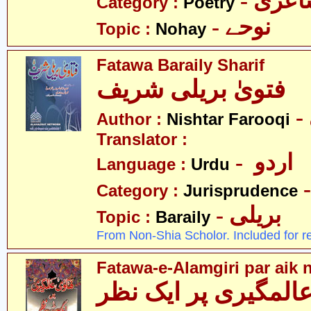
- عری
Category :
Poetry
- نوحے
Topic :
Nohay
Fatawa Baraily Sharif
فتویٰ بریلی شریف
Author :
Nishtar Farooqi
Translator :
- اردو
Language :
Urdu
Category :
Jurisprudence
- بریلی
Topic :
Baraily
From Non-Shia Scholor. Included for r
Fatawa-e-Alamgiri par aik 