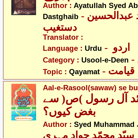
Author :
Ayatullah Syed A
- آیت اللہ سیّد عبدالحسین
Dastghaib
دستغیب
Translator :
- اردو
Language :
Urdu
Category :
Usool-e-Deen
- قیامت
Topic :
Qayamat
Aal-e-Rasool(sawaw) se b
د آل رسول )ص( سے
بغض کیوں؟
Author :
Syed Muhammad 
سیّد محمّد جواد مہری