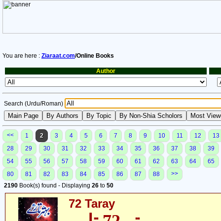
You are here :
Ziaraat.com
/Online Books
Author
Search (Urdu/Roman)
<<
1
2
3
4
5
6
7
8
9
10
11
12
13
28
29
30
31
32
33
34
35
36
37
38
39
54
55
56
57
58
59
60
61
62
63
64
65
>>
80
81
82
83
84
85
86
87
88
2190
Book(s) found - Displaying
26
to
50
72 Taray