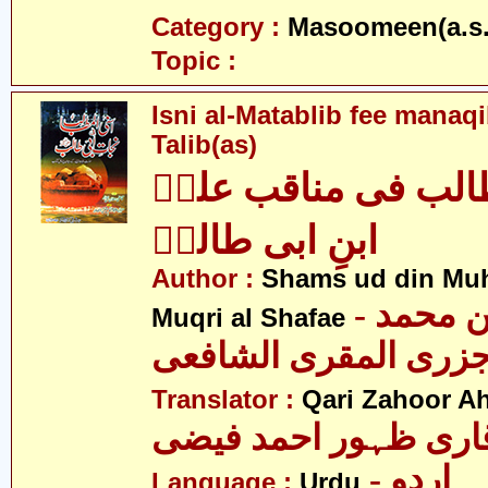
Category :
Masoomeen(a.s.
Topic :
Isni al-Matablib fee manaqi
Talib(as)
الب فی مناقب علیؑ
ابنِ ابی طالبؑ
Author :
Shams ud din Muh
- شمس الدین محمد
Muqri al Shafae
زری المقری الشافعی
Translator :
Qari Zahoor A
اری ظہور احمد فیضی
- اردو
Language :
Urdu