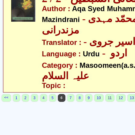
Author :
Aqa Syed Muham
- آقا سیّد محمّد مہدی
Mazindrani
مزندرانی
- اسیر جروی
Translator :
- اردو
Language :
Urdu
Category :
Masoomeen(a.s.
علیہ السلام
Topic :
<<
1
2
3
4
5
6
7
8
9
10
11
12
13