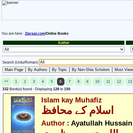
You are here :
Ziaraat.com
/Online Books
Author
Search (Urdu/Roman)
<<
1
2
3
4
5
6
7
8
9
10
11
12
13
332
Book(s) found - Displaying
126
to
150
Islam kay Muhafiz
اسلام کے محافظ
Author :
Ayatullah Hussain