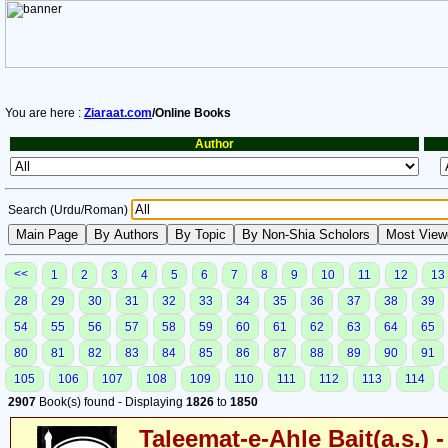
You are here :
Ziaraat.com
/Online Books
Author
Search (Urdu/Roman)
<<
1
2
3
4
5
6
7
8
9
10
11
12
13
28
29
30
31
32
33
34
35
36
37
38
39
54
55
56
57
58
59
60
61
62
63
64
65
80
81
82
83
84
85
86
87
88
89
90
91
105
106
107
108
109
110
111
112
113
114
2907
Book(s) found - Displaying
1826
to
1850
Taleemat-e-Ahle Bait(a.s.) -