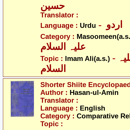
حسین
Translator :
- اردو
Language :
Urdu
Category :
Masoomeen(a.s.
علیہ السلام
- امام علی علیہ
Topic :
Imam Ali(a.s.)
السلام
Shorter Shiite Encyclopae
Author :
Hasan-ul-Amin
Translator :
Language :
English
Category :
Comparative Re
Topic :