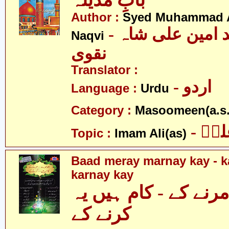
بابِ مدینہ
Author :
Syed Muhammad A
- سید محمد امین علی شاہ
Naqvi
نقوی
Translator :
- اردو
Language :
Urdu
Category :
Masoomeen(a.s.
- یؑ
Topic :
Imam Ali(as)
Baad meray marnay kay - 
karnay kay
مرنے کے - کام ہیں یہ
کرنے کے