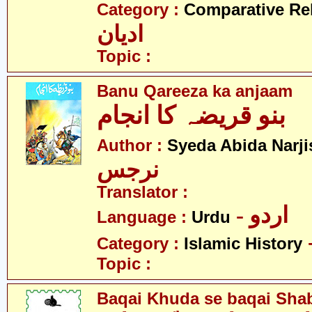
Category :
Comparative Re
ادیان
Topic :
Banu Qareeza ka anjaam
بنو قریضہ کا انجام
Author :
Syeda Abida Narji
نرجس
Translator :
- اردو
Language :
Urdu
Category :
Islamic History
Topic :
Baqai Khuda se baqai Shabb