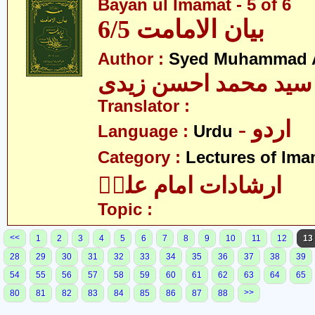
Bayan ul Imamat - 5 of 6
بیان الامامت 6/5
Author :
Syed Muhammad A
سید محمد احسن زیدی
Translator :
- اردو
Language :
Urdu
Category :
Lectures of Imam
ارشادات امام علیؑ
Topic :
<<
1
2
3
4
5
6
7
8
9
10
11
12
13
28
29
30
31
32
33
34
35
36
37
38
39
54
55
56
57
58
59
60
61
62
63
64
65
>>
80
81
82
83
84
85
86
87
88