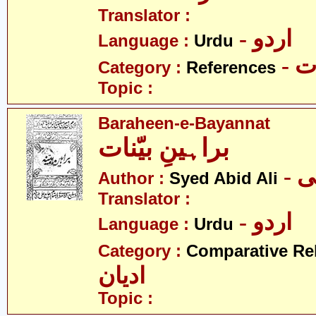
Translator :
- اردو
Language :
Urdu
- 
Category :
References
Topic :
Baraheen-e-Bayannat
براہینِ بیّنات
- 
Author :
Syed Abid Ali
Translator :
- اردو
Language :
Urdu
Category :
Comparative Re
ادیان
Topic :