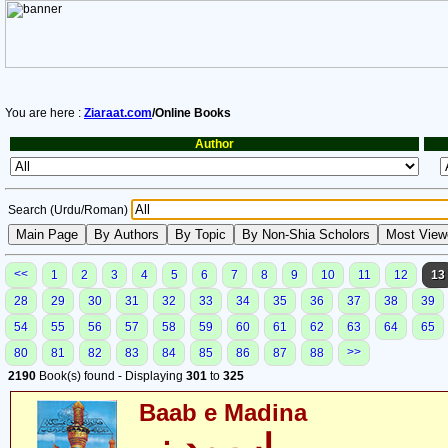
You are here :
Ziaraat.com
/Online Books
Author
Search (Urdu/Roman)
<<
1
2
3
4
5
6
7
8
9
10
11
12
13
28
29
30
31
32
33
34
35
36
37
38
39
54
55
56
57
58
59
60
61
62
63
64
65
>>
80
81
82
83
84
85
86
87
88
2190
Book(s) found - Displaying
301
to
325
Baab e Madina