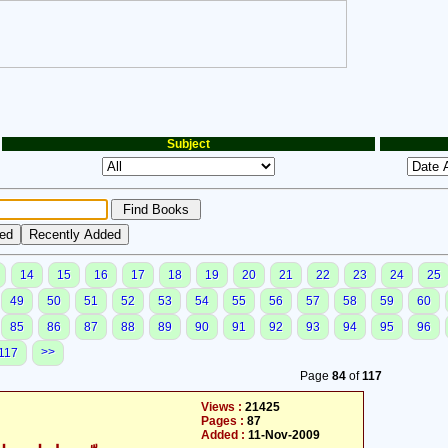
Subject
14
15
16
17
18
19
20
21
22
23
24
25
49
50
51
52
53
54
55
56
57
58
59
60
85
86
87
88
89
90
91
92
93
94
95
96
>>
117
Page
84
of
117
Views :
21425
Pages :
87
Added :
11-Nov-2009