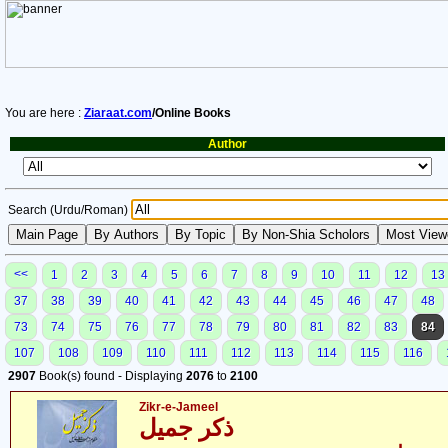
You are here :
Ziaraat.com
/Online Books
Author
Search (Urdu/Roman)
<<
1
2
3
4
5
6
7
8
9
10
11
12
13
37
38
39
40
41
42
43
44
45
46
47
48
73
74
75
76
77
78
79
80
81
82
83
84
107
108
109
110
111
112
113
114
115
116
2907
Book(s) found - Displaying
2076
to
2100
Zikr-e-Jameel
ذکر جمیل