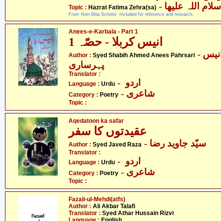
-  اللہ علیھا
Topic :
Hazrat Fatima Zehra(sa)
From Non-Shia Scholor. Included for reference and research.
Anees-e-Karbala - Part 1
انیس کربلا - حصّہ 1
- سیّد شبیہ احمد انیس
Author :
Syed Shabih Ahmed Anees Pahrsari
پہرساری
Translator :
- اردو
Language :
Urdu
- شاعری
Category :
Poetry
Topic :
Aqedatoon ka safar
عقیدتوں کا سفر
- سیّد جاوید رضا
Author :
Syed Javed Raza
Translator :
- اردو
Language :
Urdu
- شاعری
Category :
Poetry
Topic :
Fazail-ul-Mehdi(atfs)
Author :
Ali Akbar Talafi
Translator :
Syed Athar Hussain Rizvi
Language :
English