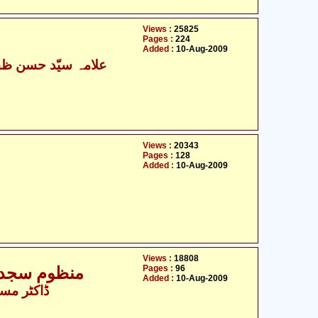
Views :
25825
Pages :
224
Added :
10-Aug-2009
علامہ سیّد حسن ظفر
Views :
20343
Pages :
128
Added :
10-Aug-2009
Views :
18808
Pages :
96
منظوم سجدے -
Added :
10-Aug-2009
ڈاکٹر مسع