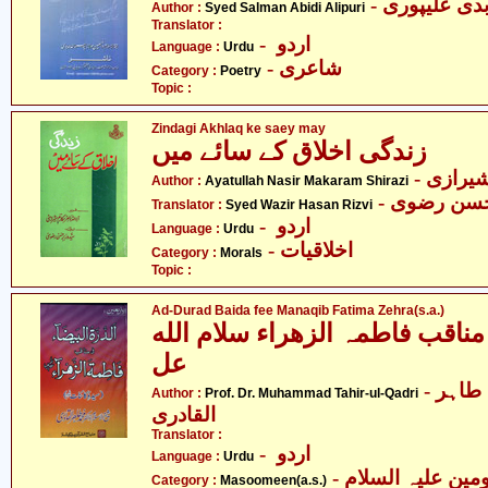
- دی علیپوری
Author :
Syed Salman Abidi Alipuri
Translator :
- اردو
Language :
Urdu
- شاعری
Category :
Poetry
Topic :
Zindagi Akhlaq ke saey may
زندگی اخلاق کے سائے میں
- یرازی
Author :
Ayatullah Nasir Makaram Shirazi
- حسن رضوی
Translator :
Syed Wazir Hasan Rizvi
- اردو
Language :
Urdu
- اخلاقیات
Category :
Morals
Topic :
Ad-Durad Baida fee Manaqib Fatima Zehra(s.a.)
 مناقب فاطمہ الزھراء سلام الله
عل
- پروفیسر ڈاکٹر محمّد طاہر
Author :
Prof. Dr. Muhammad Tahir-ul-Qadri
القادری
Translator :
- اردو
Language :
Urdu
Category :
Masoomeen(a.s.)