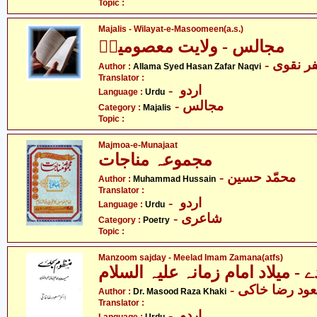
Topic :
Majalis - Wilayat-e-Masoomeen(a.s.)
مجالس - ولایت معصومینؑ
-  نقوی
Author :
Allama Syed Hasan Zafar Naqvi
Translator :
- اردو
Language :
Urdu
- مجالس
Category :
Majalis
Topic :
Majmoa-e-Munajaat
مجموعہ مناجات
- محمّد حسین
Author :
Muhammad Hussain
Translator :
- اردو
Language :
Urdu
- شاعری
Category :
Poetry
Topic :
Manzoom sajday - Meelad Imam Zamana(atfs)
 میلاد امام زمانہ علیہ السلام
- ود رضا خاکی
Author :
Dr. Masood Raza Khaki
Translator :
- اردو