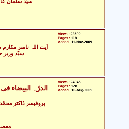
سیّد سلمان عاب
Views :
23690
Pages :
118
Added :
11-Nov-2009
آیت اللہ ناصر مکارم ش
سیّد وزیر 
Views :
24945
Pages :
128
الدرّہ البیضاء فی
Added :
10-Aug-2009
- معصومین علیہ السلام