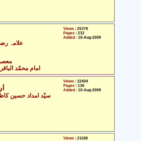
Views :
25376
Pages :
232
Added :
10-Aug-2009
علامہ رضی
- معصومین علیہ السلام
امام محمّد الباقر 
Views :
32404
Pages :
136
ارشادات المعصومین علیہ السلام
Added :
10-Aug-2009
ح
Views :
21188