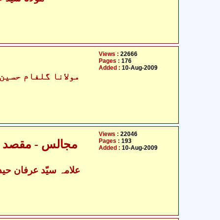
Views :
22666
Pages :
176
Added :
10-Aug-2009
مولانا گلفام حسین ہ
Views :
22046
Pages :
193
مجالس - مقصد ب
Added :
10-Aug-2009
علامہ سیّد عرفان حیدر