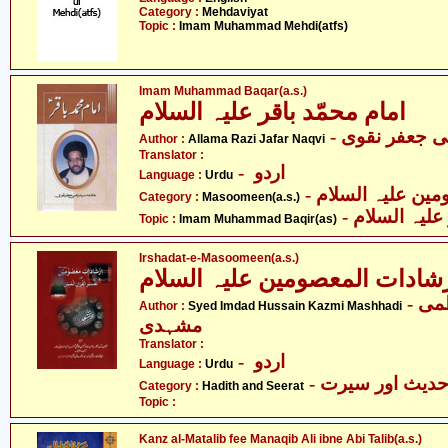
Category :
Mehdaviyat
Topic :
Imam Muhammad Mehdi(atfs)
Imam Muhammad Baqar(a.s.)
امام محمّد باقر علیہ السلام
-  جعفر نقوی
Author :
Allama Razi Jafar Naqvi
Translator :
- اردو
Language :
Urdu
Category :
Masoomeen(a.s.)
- علیہ السلام
Topic :
Imam Muhammad Baqir(as)
Irshadat-e-Masoomeen(a.s.)
- سیّد امداد حسین کاظمی
Author :
Syed Imdad Hussain Kazmi Mashhadi
مشہدی
Translator :
- اردو
Language :
Urdu
- دیث اور سیرت
Category :
Hadith and Seerat
Topic :
Kanz al-Matalib fee Manaqib Ali ibne Abi Talib(a.s.)