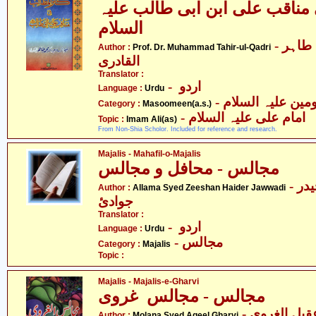
مناقب علی ابن ابی طالب علیہ
السلام
- پروفیسر ڈاکٹر محمّد طاہر
Author :
Prof. Dr. Muhammad Tahir-ul-Qadri
القادری
Translator :
- اردو
Language :
Urdu
Category :
Masoomeen(a.s.)
- امام علی علیہ السلام
Topic :
Imam Ali(as)
From Non-Shia Scholor. Included for reference and research.
Majalis - Mahafil-o-Majalis
مجالس - محافل و مجالس
- علامہ سیّد ذیشان حیدر
Author :
Allama Syed Zeeshan Haider Jawwadi
جوادئ
Translator :
- اردو
Language :
Urdu
- مجالس
Category :
Majalis
Topic :
Majalis - Majalis-e-Gharvi
مجالس - مجالس غروی
- قیل الغروی
Author :
Molana Syed Aqeel Gharvi