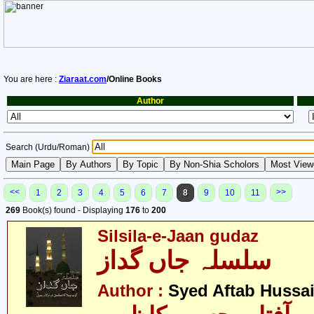
You are here :
Ziaraat.com
/Online Books
Author
Search (Urdu/Roman)
<<
>>
1
2
3
4
5
6
7
8
9
10
11
269
Book(s) found - Displaying
176
to
200
Silsila-e-Jaan gudaz
سلسلہ جاں گداز
Author :
Syed Aftab Hussa