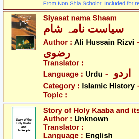
From Non-Shia Scholor. Included for r
Siyasat nama Shaam
سیاست نامہ شام
- سین
Author :
Ali Hussain Rizvi
رضوی
Translator :
- اردو
Language :
Urdu
Category :
Islamic History
Topic :
Story of Holy Kaaba and it
Author :
Unknown
Translator :
Language :
English