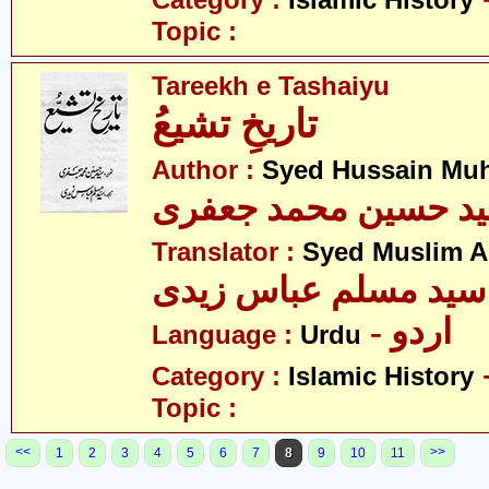
Category :
Islamic History
Topic :
Tareekh e Tashaiyu
تاریخِ تشیعُ
Author :
Syed Hussain Mu
د حسین محمد جعفری
Translator :
Syed Muslim A
سید مسلم عباس زیدی
- اردو
Language :
Urdu
Category :
Islamic History
Topic :
<<
>>
1
2
3
4
5
6
7
8
9
10
11