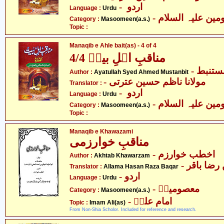
- اردو
Language :
Urdu
Category :
Masoomeen(a.s.)
Topic :
Manaqib e Ahle bait(as) - 4 of 4
مناقبِ اہلِ بیتؑ 4/4
- ستنبط
Author :
Ayatullah Syed Ahmed Mustanbit
- مولانا ناظم حسین عترتی
Translator :
- اردو
Language :
Urdu
Category :
Masoomeen(a.s.)
Topic :
Manaqib e Khawazami
مناقبِ خوارزمی
- اخطب خوارزم
Author :
Akhtab Khawarzam
- ضا باقر
Translator :
Allama Hasan Raza Baqar
- اردو
Language :
Urdu
- معصومینؑ
Category :
Masoomeen(a.s.)
- امام علیؑ
Topic :
Imam Ali(as)
From Non-Shia Scholor. Included for reference and research.