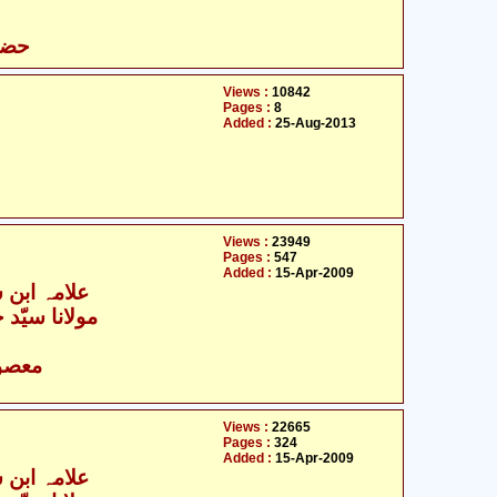
حضرف
Views :
10842
Pages :
8
Added :
25-Aug-2013
Views :
23949
Pages :
547
Added :
15-Apr-2009
علامہ ابن 
مولانا سیّد 
- معصومین علیہ السلام
Views :
22665
Pages :
324
Added :
15-Apr-2009
علامہ ابن 