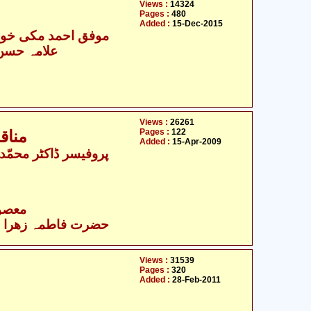
Views :
14324
Pages :
480
Added :
15-Dec-2015
موفق احمد مکی خوار
علامہ حسن ر
Views :
26261
Pages :
122
مناق
Added :
15-Apr-2009
- معصومین علیہ السلام
حضرت فاطمہ زھرا سلام
Views :
31539
Pages :
320
Added :
28-Feb-2011