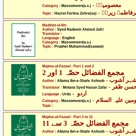
- معصومینؑ
Category :
Masoomeen(a.s.)
- اطمہ زیراؑ
Topic :
Hazrat Farima Zehra(sa)
Madinat-ul-Ilm
Author :
Syed Nadeem Ahmed Jafri
Translator :
Language :
English
Category :
Masoomeen(a.s.)
Topic :
Prophet Muhammad(sawaw)
Majma-ul-Fazael - Part 1 and 2
مجمع الفضائل حصّہ 1 اور 2
- شہر آشوب
Author :
Allama Ibn-e-Shahr Ashoob
- حسن ظفر
Translator :
Molana Syed Hasan Zafar
- اردو
Language :
Urdu
Category :
Masoomeen(a.s.)
Topic :
Majma-ul-Fazael - Part 3 to 11
مجمع الفضائل حصّہ 3 سے 11
- شہر آشوب
Author :
Allama Ibn-e-Shahr Ashoob