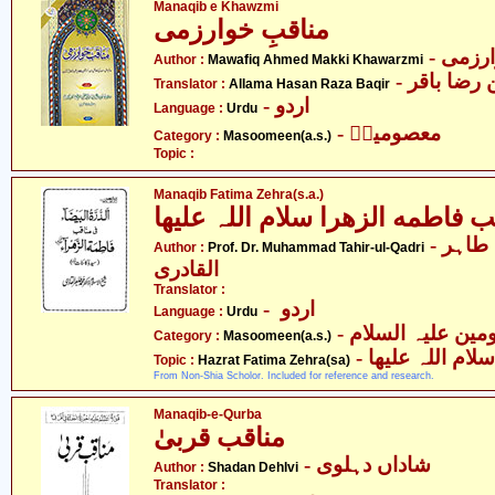
Manaqib e Khawzmi
مناقبِ خوارزمی
- زمی
Author :
Mawafiq Ahmed Makki Khawarzmi
- ضا باقر
Translator :
Allama Hasan Raza Baqir
- اردو
Language :
Urdu
- معصومینؑ
Category :
Masoomeen(a.s.)
Topic :
Manaqib Fatima Zehra(s.a.)
ب فاطمه الزھرا سلام اللہ علیھا
- پروفیسر ڈاکٹر محمّد طاہر
Author :
Prof. Dr. Muhammad Tahir-ul-Qadri
القادری
Translator :
- اردو
Language :
Urdu
Category :
Masoomeen(a.s.)
-  اللہ علیھا
Topic :
Hazrat Fatima Zehra(sa)
From Non-Shia Scholor. Included for reference and research.
Manaqib-e-Qurba
مناقب قربیٰ
- شاداں دہلوی
Author :
Shadan Dehlvi
Translator :