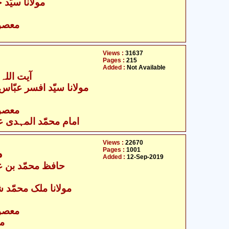
مولانا سیّد 
- معصومین علیہ السلام
Views :
31637
Pages :
215
Added :
Not Available
آیت اللہ 
مولانا سیّد افسر عبّاس 
- معصومین علیہ السلام
امام محمّد المہدی علی
Views :
22670
Pages :
1001
م
Added :
12-Sep-2019
مولانا ملک محمّد ش
- معصومین علیہ السلام
مع