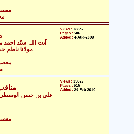
- معصومین علیہ السلام
مع
Views :
18867
Pages :
506
م
Added :
4-Aug-2008
آیت اللہ سیّد احمد م
مولانا ناظم حس
- معصومین علیہ السلام
مع
Views :
15027
Pages :
515
مناقب
Added :
20-Feb-2010
- معصومین علیہ السلام