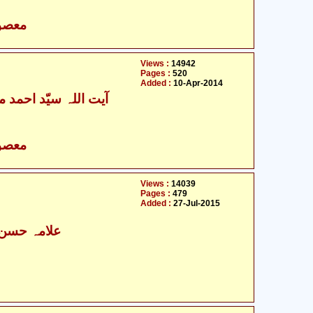
- معصومین علیہ السلام
Views :
14942
Pages :
520
Added :
10-Apr-2014
آیت اللہ سیّد احمد م
- معصومین علیہ السلام
Views :
14039
Pages :
479
Added :
27-Jul-2015
علامہ حسن ر