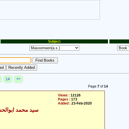
Subject
>>
14
Page
7
of
14
Views :
12126
Pages :
173
Added :
23-Feb-2020