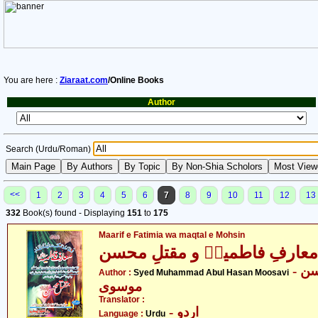
You are here :
Ziaraat.com
/Online Books
Author
Search (Urdu/Roman)
<<
1
2
3
4
5
6
7
8
9
10
11
12
13
332
Book(s) found - Displaying
151
to
175
Maarif e Fatimia wa maqtal e Mohsin
معارفِ فاطمیہؑ و مقتلِ محسن
- سید محمد ابوالحسن
Author :
Syed Muhammad Abul Hasan Moosavi
موسوی
Translator :
- اردو
Language :
Urdu