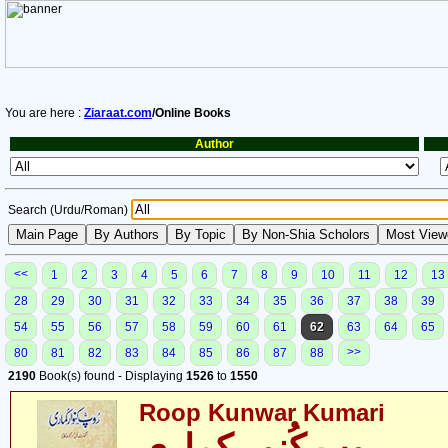
You are here :
Ziaraat.com
/Online Books
Author
Search (Urdu/Roman)
<<
1
2
3
4
5
6
7
8
9
10
11
12
13
28
29
30
31
32
33
34
35
36
37
38
39
54
55
56
57
58
59
60
61
62
63
64
65
>>
80
81
82
83
84
85
86
87
88
2190
Book(s) found - Displaying
1526
to
1550
Roop Kunwar Kumari