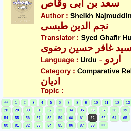
سعد بن ابی وقاص
Author :
Sheikh Najmuddin
نجم الدین طبسی
Translator :
Syed Ghafir Hu
ید غافر حسین رضوی
- اردو
Language :
Urdu
Category :
Comparative Re
ادیان
Topic :
<<
1
2
3
4
5
6
7
8
9
10
11
12
13
28
29
30
31
32
33
34
35
36
37
38
39
54
55
56
57
58
59
60
61
62
63
64
65
>>
80
81
82
83
84
85
86
87
88