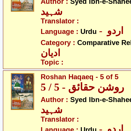
Author :
Syed Ibn-e-Shahe
شہید
Translator :
- اردو
Language :
Urdu
Category :
Comparative Re
ادیان
Topic :
Roshan Haqaeq - 5 of 5
روشن حقائق - 5 / 5
Author :
Syed Ibn-e-Shahe
شہید
Translator :
- اردو
Language :
Urdu