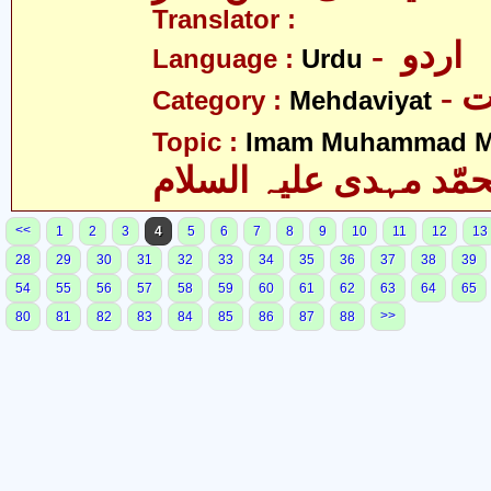
Translator :
- اردو
Language :
Urdu
-
Category :
Mehdaviyat
Topic :
Imam Muhammad Me
مّد مہدی علیہ السلام
<<
1
2
3
4
5
6
7
8
9
10
11
12
13
28
29
30
31
32
33
34
35
36
37
38
39
54
55
56
57
58
59
60
61
62
63
64
65
>>
80
81
82
83
84
85
86
87
88