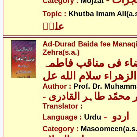
Category :
Mojzat
Topic :
Khutba Imam Ali(a.s
علیؑ
Ad-Durad Baida fee Manaq
Zehra(s.a.)
یضاء فی مناقب فاطمہ
الزھراء سلام الله عل
Author :
Prof. Dr. Muhamma
-  محمّد طاہر القادری
Translator :
- اردو
Language :
Urdu
Category :
Masoomeen(a.s.