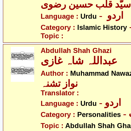
- اردو
Language :
Urdu
Category :
Islamic History
Topic :
Abdullah Shah Ghazi
عبداللہ شاہ غازی
Author :
Muhammad Nawaz
نواز تشنہ
Translator :
- اردو
Language :
Urdu
Category :
Personalities
Topic :
Abdullah Shah Gha