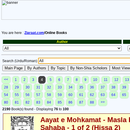
You are here :
Ziaraat.com
/Online Books
Author
Search (Urdu/Roman)
<<
1
2
3
4
5
6
7
8
9
10
11
12
13
28
29
30
31
32
33
34
35
36
37
38
39
54
55
56
57
58
59
60
61
62
63
64
65
>>
80
81
82
83
84
85
86
87
88
2190
Book(s) found - Displaying
76
to
100
Aayat e Mohkamat - Masla 
Sahaba - 1 of 2 (Hissa 2)