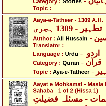
- نیاں
Category :
Stories
Topic :
Aaya-e-Tatheer - 1309 A.H.
Author :
Ali Hussain
Translator :
- اردو
Language :
Urdu
- قرآن
Category :
Quran
- ر
Topic :
Aya-e-Tatheer
Aayat e Mohkamat - Masla 
Sahaba - 1 of 2 (Hissa 1)
مات - مسئلہ فضیلتِ