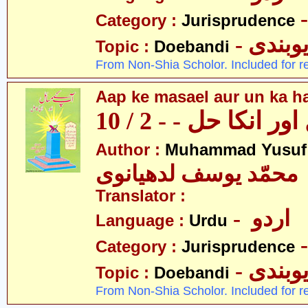
Category :
Jurisprudence
- وبندی
Topic :
Doebandi
From Non-Shia Scholor. Included for r
Aap ke masael aur un ka hal
 انکا حل - - 2 / 10
Author :
Muhammad Yusuf
محمّد یوسف لدھیانوی
Translator :
- اردو
Language :
Urdu
Category :
Jurisprudence
- وبندی
Topic :
Doebandi
From Non-Shia Scholor. Included for r