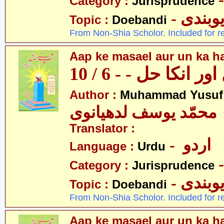
Category :
Jurisprudence
- وبندی
Topic :
Doebandi
From Non-Shia Scholor. Included for r
Aap ke masael aur un ka hal
 انکا حل - - 6 / 10
Author :
Muhammad Yusuf
محمّد یوسف لدھیانوی
Translator :
- اردو
Language :
Urdu
Category :
Jurisprudence
- وبندی
Topic :
Doebandi
From Non-Shia Scholor. Included for r
Aap ke masael aur un ka hal