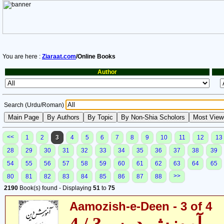
You are here :
Ziaraat.com
/Online Books
Author
Search (Urdu/Roman)
<<
1
2
3
4
5
6
7
8
9
10
11
12
13
28
29
30
31
32
33
34
35
36
37
38
39
54
55
56
57
58
59
60
61
62
63
64
65
>>
80
81
82
83
84
85
86
87
88
2190
Book(s) found - Displaying
51
to
75
Aamozish-e-Deen - 3 of 4