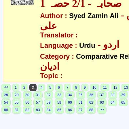
صحابہ - 2/1 حصہ 1
- سید ضامن
Author :
Syed Zamin Ali
علی
Translator :
- اردو
Language :
Urdu
Category :
Comparative Re
ادیان
Topic :
<<
1
2
3
4
5
6
7
8
9
10
11
12
13
28
29
30
31
32
33
34
35
36
37
38
39
54
55
56
57
58
59
60
61
62
63
64
65
>>
80
81
82
83
84
85
86
87
88