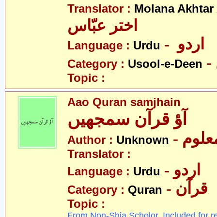
Translator :
Molana Akhtar
اختر عبّاس
- اردو
Language :
Urdu
Category :
Usool-e-Deen
Topic :
Aao Quran samjhain
آؤ قرآن سمجھیں
- علوم
Author :
Unknown
Translator :
- اردو
Language :
Urdu
- قرآن
Category :
Quran
Topic :
From Non-Shia Scholor. Included for r