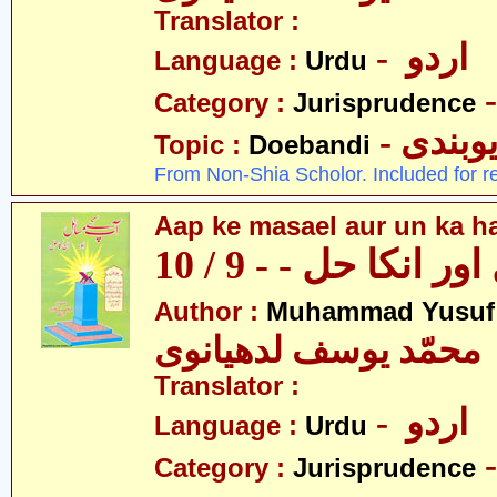
Translator :
- اردو
Language :
Urdu
Category :
Jurisprudence
- وبندی
Topic :
Doebandi
From Non-Shia Scholor. Included for r
Aap ke masael aur un ka hal
 انکا حل - - 9 / 10
Author :
Muhammad Yusuf
محمّد یوسف لدھیانوی
Translator :
- اردو
Language :
Urdu
Category :
Jurisprudence