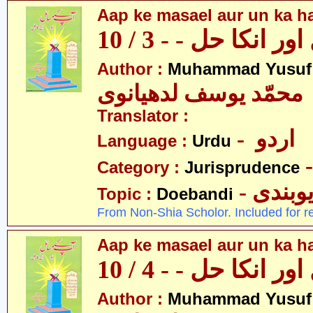
Aap ke masael aur un ka hal
 انکا حل - - 3 / 10
Author :
Muhammad Yusuf
محمّد یوسف لدھیانوی
Translator :
- اردو
Language :
Urdu
Category :
Jurisprudence
- وبندی
Topic :
Doebandi
From Non-Shia Scholor. Included for r
Aap ke masael aur un ka hal
 انکا حل - - 4 / 10
Author :
Muhammad Yusuf