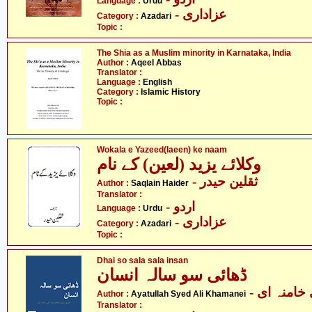
Language :
Urdu
- عزاداری
Category :
Azadari
Topic :
The Shia as a Muslim minority in Karnataka, India
Author :
Aqeel Abbas
Translator :
Language :
English
Category :
Islamic History
Topic :
Wokala e Yazeed(laeen) ke naam
وکلائے یزید (لعین) کے نام
- ثقلین حیدر
Author :
Saqlain Haider
Translator :
- اردو
Language :
Urdu
- عزاداری
Category :
Azadari
Topic :
Dhai so sala sala insan
ڈھائی سو سالہ انسان
- خامنہ ای
Author :
Ayatullah Syed Ali Khamanei
Translator :