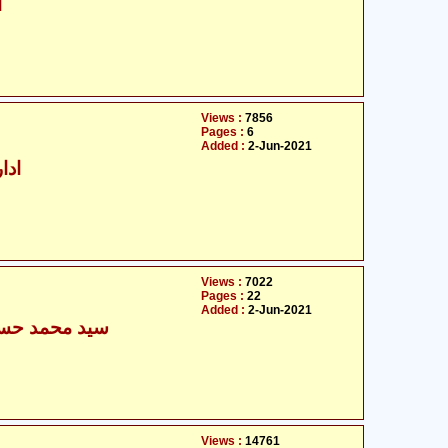
آ
Views :
7856
Pages :
6
Added :
2-Jun-2021
ادا
Views :
7022
Pages :
22
Added :
2-Jun-2021
سید محمد حسن
Views :
14761