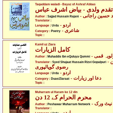
Taqaddam waladi - Bayaz of Ashraf Abbas
تقدم ولدی - بیاض اشرف عباس
-  حسین راجانی
Author :
Sajjad Hussain Rajani
Translator :
- اردو
Language :
Urdu
- شاعری
Category :
Poetry
Topic :
Kamil uz Ziara
کامل الزیارات
- ویہ قمی
Author :
Muhaddis Ibn eQuluya Qummi
- سید شجاعت حسین
Translator :
Syed Shujaat Hussain Rizvi Gopalpuri
رضوی گوپالپوری
- اردو
Language :
Urdu
- دعا اور زیارات
Category :
Duas/Ziaraat
Topic :
Muharram ul Haram ke 12 din
محرم الحرام کے 12 دن
- یٹ ورک
Author :
Peshawar Muharram Network
Translator :
- اردو