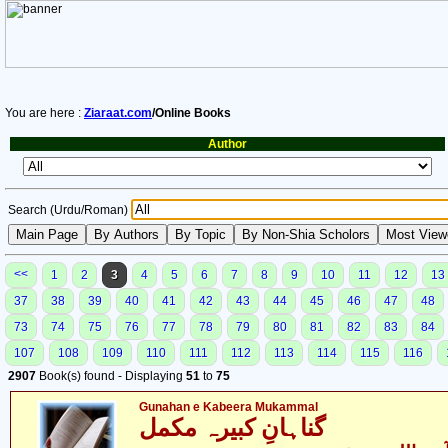
You are here :
Ziaraat.com
/Online Books
Author
Search (Urdu/Roman)
<<
1
2
3
4
5
6
7
8
9
10
11
12
13
37
38
39
40
41
42
43
44
45
46
47
48
73
74
75
76
77
78
79
80
81
82
83
84
107
108
109
110
111
112
113
114
115
116
2907
Book(s) found - Displaying
51
to
75
Gunahan e Kabeera Mukammal
گناہانِ کبیرہ مکمل