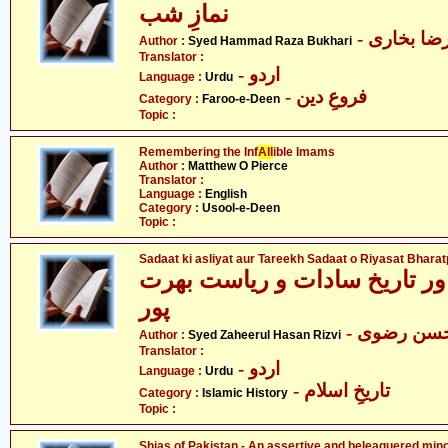
نمازِ شب
- ا بخاری
Author :
Syed Hammad Raza Bukhari
Translator :
- اردو
Language :
Urdu
- فروعِ دین
Category :
Faroo-e-Deen
Topic :
Remembering the Inf
All
ible Imams
Author :
Matthew O Pierce
Translator :
Language :
English
Category :
Usool-e-Deen
Topic :
Sadaat ki asliyat aur Tareekh Sadaat o Riyasat Bhara
ر تاریخ سادات و ریاست بھرت
پور
- سن رضوی
Author :
Syed Zaheerul Hasan Rizvi
Translator :
- اردو
Language :
Urdu
- تاریخِ اسلام
Category :
Islamic History
Topic :
Shias of Pakistan - An assertive and beleaguered mino