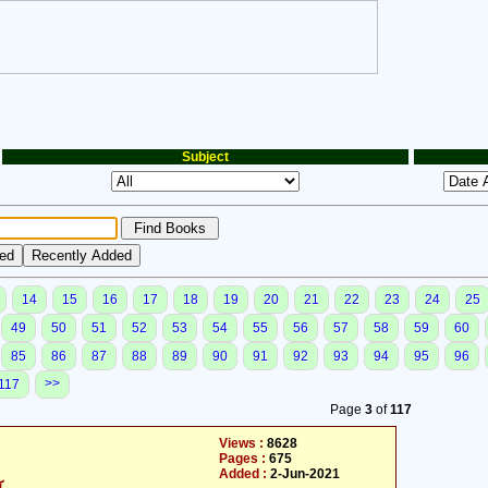
Subject
14
15
16
17
18
19
20
21
22
23
24
25
49
50
51
52
53
54
55
56
57
58
59
60
85
86
87
88
89
90
91
92
93
94
95
96
>>
117
Page
3
of
117
Views :
8628
Pages :
675
Added :
2-Jun-2021