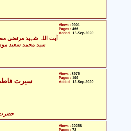
Views :
9901
Pages :
466
Added :
13-Sep-2020
آیت اللہ شہید مرتضیٰ مطہ
سید محمد سعید موسو
Views :
8975
Pages :
199
سیرت فاطمۃ
Added :
13-Sep-2020
حضرت ف
Views :
20258
Pages :
73