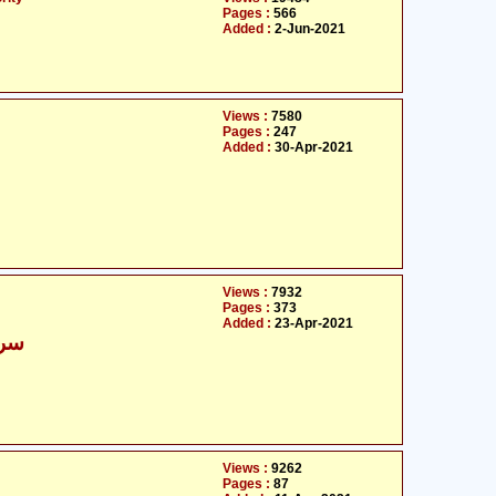
Pages :
566
Added :
2-Jun-2021
Views :
7580
Pages :
247
Added :
30-Apr-2021
Views :
7932
Pages :
373
Added :
23-Apr-2021
سرک
Views :
9262
Pages :
87