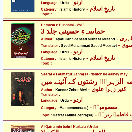
- اردو
Language :
Urdu
- تاریخِ اسلام
Category :
Islamic History
Topic :
Hamasa e Hussaini - Vol 3
حماسہءِ حسینی جلد 3
- ری
Author :
Ayatullah Shaheed Murtaza Mutahri
- ی
Translator :
Syed Muhammad Saeed Moosavi
- اردو
Language :
Urdu
- تاریخِ اسلام
Category :
Islamic History
Topic :
Seerat e Fatimatuz Zahra(sa) rishton ke aainey may
 الزہراؑ رشتوں کے آئینے میں
- کنیز زہرا علوی
Author :
Kaneez Zehra Alwi
Translator :
- اردو
Language :
Urdu
- معصومینؑ
Category :
Masoomeen(a.s.)
- اطمہ زیراؑ
Topic :
Hazrat Fatima Zehra(sa)
Al Qatra min behril Karbala (Urdu)