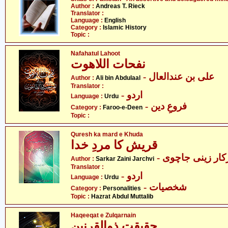
Author :
Andreas T. Rieck
Translator :
Language :
English
Category :
Islamic History
Topic :
Nafahatul Lahoot
نفحات اللاھوت
- علی بن عندالعال
Author :
Ali bin Abdulaal
Translator :
- اردو
Language :
Urdu
- فروعِ دین
Category :
Faroo-e-Deen
Topic :
Quresh ka mard e Khuda
قریش کا مردِ خدا
- ار زینی جاچوی
Author :
Sarkar Zaini Jarchvi
Translator :
- اردو
Language :
Urdu
- شخصیات
Category :
Personalities
Topic :
Hazrat Abdul Muttalib
Haqeeqat e Zulqarnain
حقیقتِ ذوالقرنین