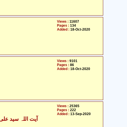
Views :
11607
Pages :
134
Added :
18-Oct-2020
Views :
9101
Pages :
86
Added :
18-Oct-2020
Views :
25365
Pages :
222
Added :
13-Sep-2020
آیت اللہ سید علی 