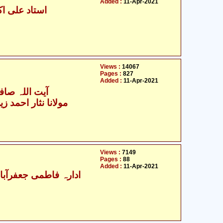
Added :
11-Apr-2021
استاد علی اکب
Views :
14067
Pages :
827
Added :
11-Apr-2021
آیت اللہ صافی
مولانا نثار احمد زین
Views :
7149
Pages :
88
Added :
11-Apr-2021
ادارہ فاطمی جعفرآباد ج