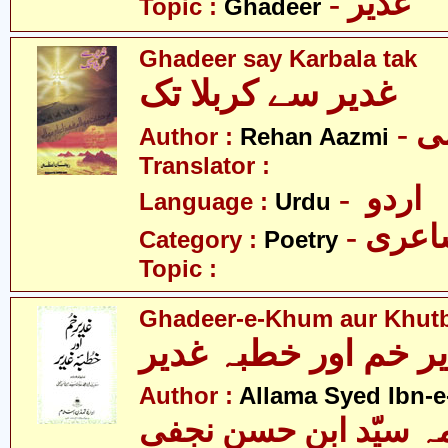
- غدیر
Topic :
Ghadeer
Ghadeer say Karbala tak
غدیر سے کربلا تک
- 
Author :
Rehan Aazmi
Translator :
- اردو
Language :
Urdu
- عری
Category :
Poetry
Topic :
Ghadeer-e-Khum aur Khut
ر خم اور خطبہ غدیر
Author :
Allama Syed Ibn-e
ہ سیّد ابن حسن نجفی