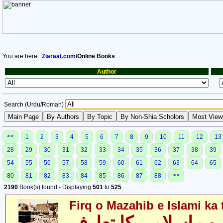
You are here :
Ziaraat.com
/Online Books
Author
Search (Urdu/Roman)
<<
1
2
3
4
5
6
7
8
9
10
11
12
13
28
29
30
31
32
33
34
35
36
37
38
39
54
55
56
57
58
59
60
61
62
63
64
65
>>
80
81
82
83
84
85
86
87
88
2190
Book(s) found - Displaying
501
to
525
Firq o Mazahib e Islami ka 