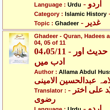
- اردو
Language :
Urdu
Category :
Islamic History
- غدیر
Topic :
Ghadeer
Ghadeer - Quran, Hadees a
04, 05 of 11
04،05/11 - غدیر - قرآن، حدیث اور
ادب میں
Author :
Allama Abdul Huss
مہ عبدالحسین الامینی
- مولانا سیّد علی اختر
Translator :
رضوی
- اردو
Language :
Urdu