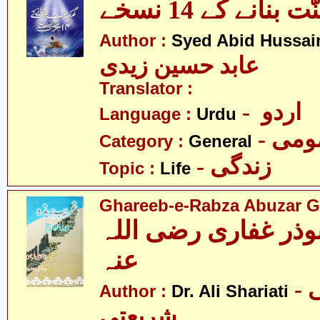
بنانے کے 14 نسخے
Author :
Syed Abid Hussain
عابد حسین زیدی
Translator :
- اردو
Language :
Urdu
- می
Category :
General
- زندگی
Topic :
Life
Ghareeb-e-Rabza Abuzar Gha
وذر غفاری رضی اللہ
عنہ
- ڈاکٹر علی
Author :
Dr. Ali Shariati
شریعتی