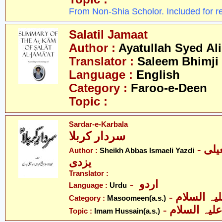
From Non-Shia Scholor. Included for r
Salatil Jamaat
Author :
Ayatullah Syed Ali
Translator :
Saleem Bhimji
Language :
English
Category :
Faroo-e-Deen
Topic :
Sardar-e-Karbala
سردار کربلا
- شیخ عبّاس اسمٰعیلی
Author :
Sheikh Abbas Ismaeli Yazdi
یزدی
Translator :
- اردو
Language :
Urdu
Category :
Masoomeen(a.s.)
- یہ السلام
Topic :
Imam Hussain(a.s.)