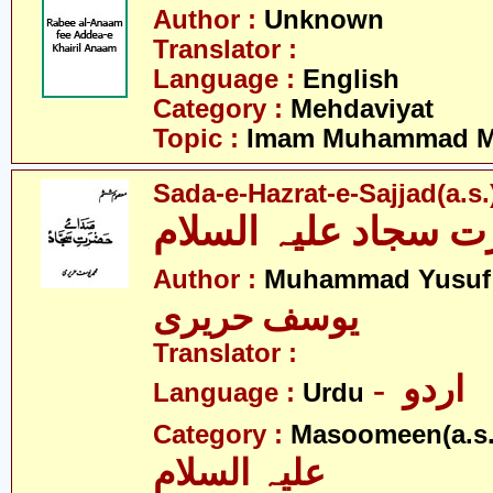
Author :
Unknown
Translator :
Language :
English
Category :
Mehdaviyat
Topic :
Imam Muhammad Me
Sada-e-Hazrat-e-Sajjad(a.s.
 سجاد علیہ السلام
Author :
Muhammad Yusuf 
یوسف حریری
Translator :
- اردو
Language :
Urdu
Category :
Masoomeen(a.s.
علیہ السلام