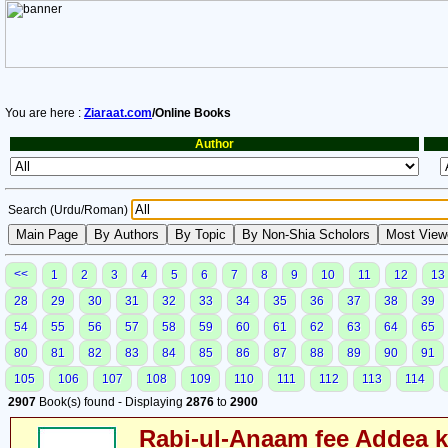
You are here :
Ziaraat.com
/Online Books
Author
Search (Urdu/Roman)
<<
1
2
3
4
5
6
7
8
9
10
11
12
13
28
29
30
31
32
33
34
35
36
37
38
39
54
55
56
57
58
59
60
61
62
63
64
65
80
81
82
83
84
85
86
87
88
89
90
91
105
106
107
108
109
110
111
112
113
114
2907
Book(s) found - Displaying
2876
to
2900
Rabi-ul-Anaam fee Addea k