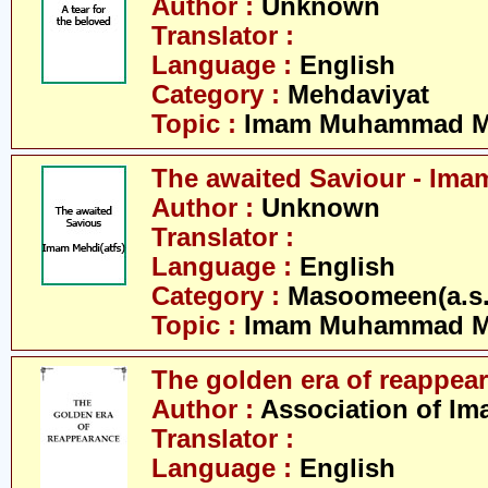
Author :
Unknown
Translator :
Language :
English
Category :
Mehdaviyat
Topic :
Imam Muhammad Me
The awaited Saviour - Ima
Author :
Unknown
Translator :
Language :
English
Category :
Masoomeen(a.s.
Topic :
Imam Muhammad Me
The golden era of reappea
Author :
Association of Im
Translator :
Language :
English