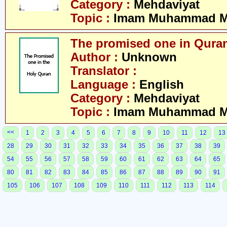
Category :
Mehdaviyat
Topic :
Imam Muhammad Me
The promised one in Qura
Author :
Unknown
Translator :
Language :
English
Category :
Mehdaviyat
Topic :
Imam Muhammad Me
<<
1
2
3
4
5
6
7
8
9
10
11
12
13
28
29
30
31
32
33
34
35
36
37
38
39
54
55
56
57
58
59
60
61
62
63
64
65
80
81
82
83
84
85
86
87
88
89
90
91
105
106
107
108
109
110
111
112
113
114