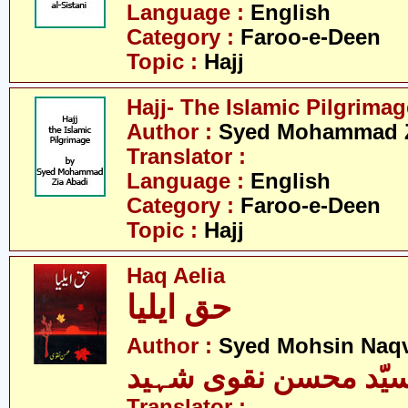
Language :
English
Category :
Faroo-e-Deen
Topic :
Hajj
Hajj- The Islamic Pilgrimag
Author :
Syed Mohammad Z
Translator :
Language :
English
Category :
Faroo-e-Deen
Topic :
Hajj
Haq Aelia
حق ایلیا
Author :
Syed Mohsin Naq
یّد محسن نقوی شہید
Translator :