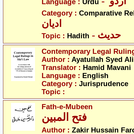
- اردو
Language :
Urdu
Category :
Comparative Re
ادیان
- حدیث
Topic :
Hadith
Contemporary Legal Ruling
Author :
Ayatullah Syed Ali
Translator :
Hamid Mavani
Language :
English
Category :
Jurisprudence
Topic :
Fath-e-Mubeen
فتح المبین
Author :
Zakir Hussain Far