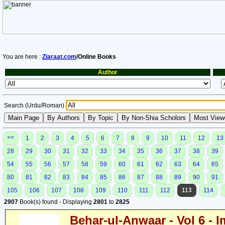
You are here :
Ziaraat.com
/Online Books
Author
Search (Urdu/Roman)
<<
1
2
3
4
5
6
7
8
9
10
11
12
13
28
29
30
31
32
33
34
35
36
37
38
39
54
55
56
57
58
59
60
61
62
63
64
65
80
81
82
83
84
85
86
87
88
89
90
91
105
106
107
108
109
110
111
112
113
114
2907
Book(s) found - Displaying
2801
to
2825
Behar-ul-Anwaar - Vol 6 - I