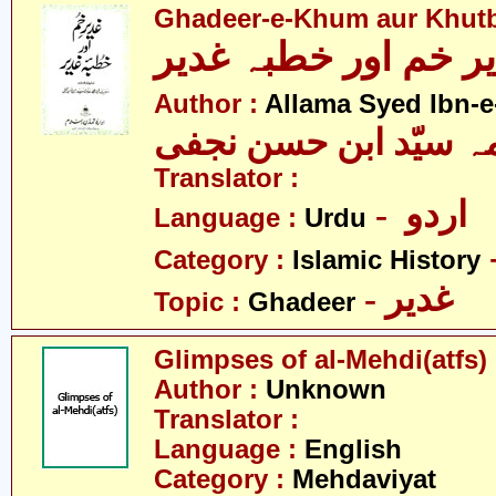
Ghadeer-e-Khum aur Khut
ر خم اور خطبہ غدیر
Author :
Allama Syed Ibn-e
ہ سیّد ابن حسن نجفی
Translator :
- اردو
Language :
Urdu
Category :
Islamic History
- غدیر
Topic :
Ghadeer
Glimpses of al-Mehdi(atfs)
Author :
Unknown
Translator :
Language :
English
Category :
Mehdaviyat