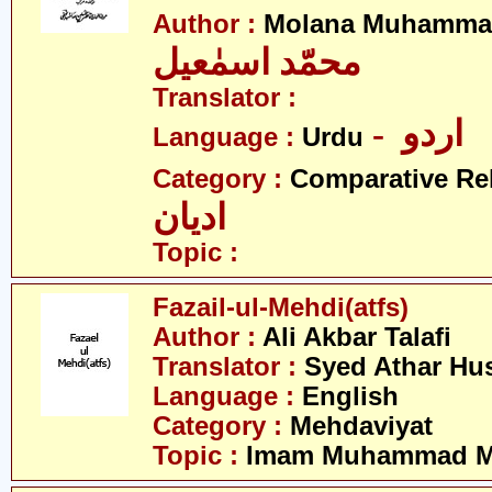
Author :
Molana Muhammad
محمّد اسمٰعیل
Translator :
- اردو
Language :
Urdu
Category :
Comparative Re
ادیان
Topic :
Fazail-ul-Mehdi(atfs)
Author :
Ali Akbar Talafi
Translator :
Syed Athar Hus
Language :
English
Category :
Mehdaviyat
Topic :
Imam Muhammad Me