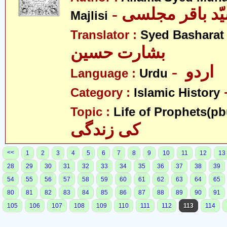
Majlisi
Translator :
Syed Basharat
بشارت حسین
- اردو
Language :
Urdu
Category :
Islamic History
Topic :
Life of Prophets(pb
کی زندگی
<<
1
2
3
4
5
6
7
8
9
10
11
12
13
28
29
30
31
32
33
34
35
36
37
38
39
54
55
56
57
58
59
60
61
62
63
64
65
80
81
82
83
84
85
86
87
88
89
90
91
105
106
107
108
109
110
111
112
113
114