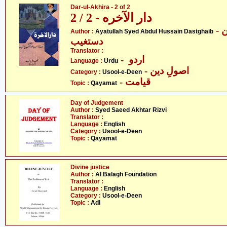
Dar-ul-Akhira - 2 of 2
دار الآخره - 2 / 2
- آیت اللہ سیّد عبدالحسین
Author :
Ayatullah Syed Abdul Hussain Dastghaib
دستغیب
Translator :
- اردو
Language :
Urdu
- اصولِ دین
Category :
Usool-e-Deen
- قیامت
Topic :
Qayamat
Day of Judgement
Author :
Syed Saeed Akhtar Rizvi
Translator :
Language :
English
Category :
Usool-e-Deen
Topic :
Qayamat
Divine justice
Author :
Al Balagh Foundation
Translator :
Language :
English
Category :
Usool-e-Deen
Topic :
Adl