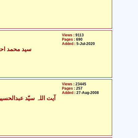
Views :
9113
Pages :
690
Added :
5-Jul-2020
سید محمد احس
Views :
23445
Pages :
257
Added :
27-Aug-2008