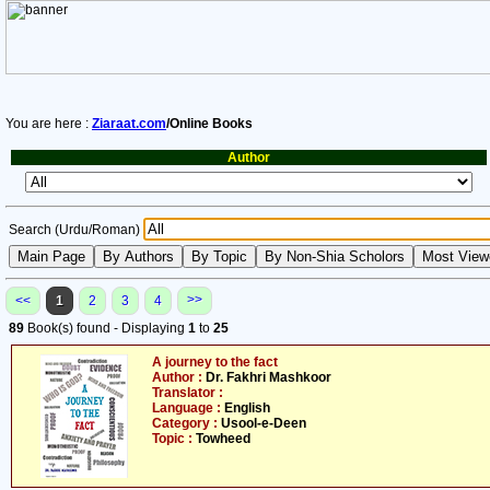
You are here :
Ziaraat.com
/Online Books
Author
Search (Urdu/Roman)
>>
<<
1
2
3
4
89
Book(s) found - Displaying
1
to
25
A journey to the fact
Author :
Dr. Fakhri Mashkoor
Translator :
Language :
English
Category :
Usool-e-Deen
Topic :
Towheed