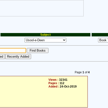
Subject
Page
1
of
4
Views :
32341
Pages :
112
Added :
24-Oct-2019