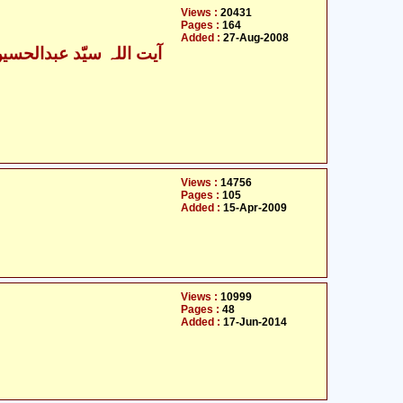
Views :
20431
Pages :
164
Added :
27-Aug-2008
Views :
14756
Pages :
105
Added :
15-Apr-2009
Views :
10999
Pages :
48
Added :
17-Jun-2014