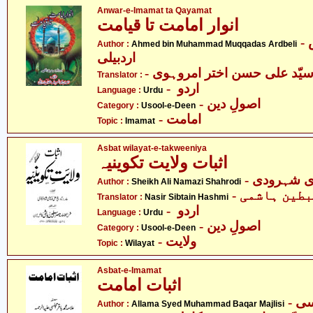
Anwar-e-Imamat ta Qayamat
انوار امامت تا قیامت
- احمد بن محمّد مقدس
Author :
Ahmed bin Muhammad Muqqadas Ardbeli
اردبیلی
- یّد علی حسن اختر امروہوی
Translator :
- اردو
Language :
Urdu
- اصولِ دین
Category :
Usool-e-Deen
- امامت
Topic :
Imamat
Asbat wilayat-e-takweeniya
اثبات ولایت تکوینیہ
-  شہرودی
Author :
Sheikh Ali Namazi Shahrodi
- طین ہاشمی
Translator :
Nasir Sibtain Hashmi
- اردو
Language :
Urdu
- اصولِ دین
Category :
Usool-e-Deen
- ولایت
Topic :
Wilayat
Asbat-e-Imamat
اثبات امامت
Author :
Allama Syed Muhammad Baqar Majlisi