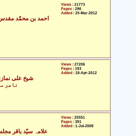
Views :
21773
Pages :
296
Added :
25-Mar-2012
س
Views :
27206
Pages :
193
Added :
18-Apr-2012
شیخ علی نمازی
ناصر سب
Views :
25551
Pages :
391
Added :
1-Jul-2008
- علامہ سیّد باقر مجلسی