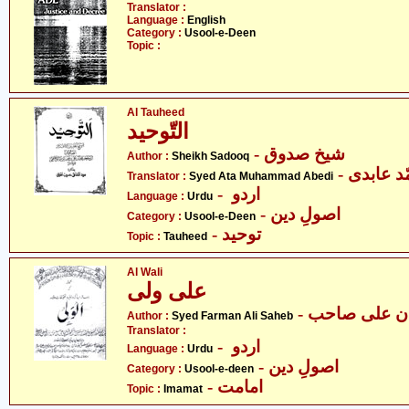
Translator :
Language :
English
Category :
Usool-e-Deen
Topic :
Al Tauheed
التّوحید
- شیخ صدوق
Author :
Sheikh Sadooq
Translator :
Syed Ata Muhammad Abedi
- اردو
Language :
Urdu
- اصولِ دین
Category :
Usool-e-Deen
- توحید
Topic :
Tauheed
Al Wali
علی ولی
- ن علی صاحب
Author :
Syed Farman Ali Saheb
Translator :
- اردو
Language :
Urdu
- اصولِ دین
Category :
Usool-e-deen
- امامت
Topic :
Imamat