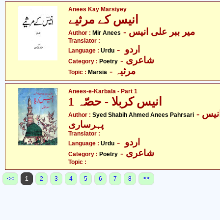
Anees Kay Marsiyey
انیس کے مرثیے
- میر ببر علی انیس
Author :
Mir Anees
Translator :
- اردو
Language :
Urdu
- شاعری
Category :
Poetry
- مرثیہ
Topic :
Marsia
Anees-e-Karbala - Part 1
انیس کربلا - حصّہ 1
- سیّد شبیہ احمد انیس
Author :
Syed Shabih Ahmed Anees Pahrsari
پہرساری
Translator :
- اردو
Language :
Urdu
- شاعری
Category :
Poetry
Topic :
>>
<<
1
2
3
4
5
6
7
8