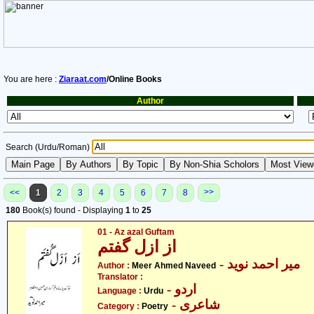
You are here :
Ziaraat.com
/Online Books
Author
Search (Urdu/Roman)
>>
<<
1
2
3
4
5
6
7
8
180
Book(s) found - Displaying
1
to
25
01 - Az azal Guftam
از ازل گفتم
- میر احمد نوید
Author :
Meer Ahmed Naveed
Translator :
- اردو
Language :
Urdu
- شاعری
Category :
Poetry