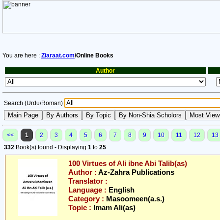
You are here :
Ziaraat.com
/Online Books
Author
Search (Urdu/Roman)
<<
1
2
3
4
5
6
7
8
9
10
11
12
13
332
Book(s) found - Displaying
1
to
25
100 Virtues of Ali ibne Abi Talib(as)
Author :
Az-Zahra Publications
Translator :
Language :
English
Category :
Masoomeen(a.s.)
Topic :
Imam Ali(as)