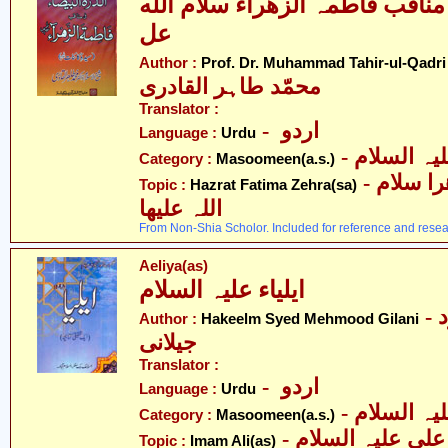
 مناقب فاطمہ الزھراء سلام الله
عل
-
Author :
Prof. Dr. Muhammad Tahir-ul-Qadri
محمّد طاہر القادری
Translator :
- اردو
Language :
Urdu
Category :
Masoomeen(a.s.)
- حضرت فاطمہ زھرا سلام
Topic :
Hazrat Fatima Zehra(sa)
اللہ علیھا
From Non-Shia Scholor. Included for reference and resea
Aeliya(as)
ایلیاء علیہ السلام
- حکیم سیّد محمود
Author :
Hakeelm Syed Mehmood Gilani
جیلانی
Translator :
- اردو
Language :
Urdu
Category :
Masoomeen(a.s.)
- علی علیہ السلام
Topic :
Imam Ali(as)