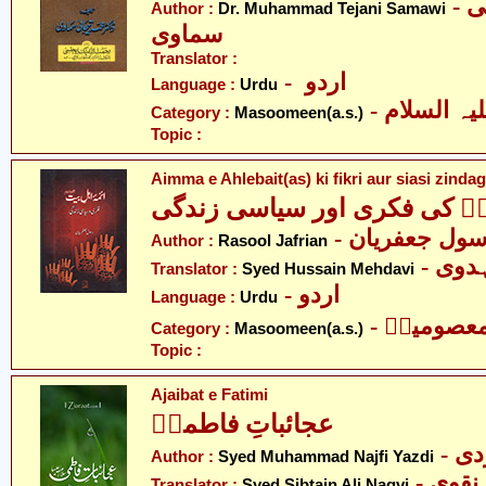
- ڈاکٹر محمّد تجانی
Author :
Dr. Muhammad Tejani Samawi
سماوی
Translator :
- اردو
Language :
Urdu
Category :
Masoomeen(a.s.)
Topic :
Aimma e Ahlebait(as) ki fikri aur siasi zindag
یتؑ کی فکری اور سیاسی زندگی
- ول جعفریان
Author :
Rasool Jafrian
- وی
Translator :
Syed Hussain Mehdavi
- اردو
Language :
Urdu
- عصومینؑ
Category :
Masoomeen(a.s.)
Topic :
Ajaibat e Fatimi
عجائباتِ فاطمیؑ
- 
Author :
Syed Muhammad Najfi Yazdi
- قوی
Translator :
Syed Sibtain Ali Naqvi