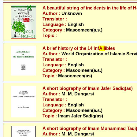
A beautiful string of incidents in the life o
Author :
Unknown
Translator :
Language :
English
Category :
Masoomeen(a.s.)
Topic :
A brief history of the 14 Inf
All
ibles
Author :
World Organization of Islamic Serv
Translator :
Language :
English
Category :
Masoomeen(a.s.)
Topic :
Masoomeen(as)
A short biography of Imam Jafer Sadiq(as)
Author :
M. M. Dungarsi
Translator :
Language :
English
Category :
Masoomeen(a.s.)
Topic :
Imam Jafer Sadiq(as)
A short biography of Imam Muhammad Taqi(
Author :
M. M. Dungarsi