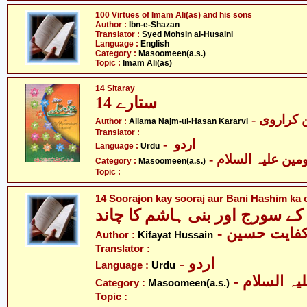
100 Virtues of Imam Ali(as) and his sons
Author :
Ibn-e-Shazan
Translator :
Syed Mohsin al-Husaini
Language :
English
Category :
Masoomeen(a.s.)
Topic :
Imam Ali(as)
14 Sitaray
14 ستارے
- کراروی
Author :
Allama Najm-ul-Hasan Kararvi
Translator :
- اردو
Language :
Urdu
Category :
Masoomeen(a.s.)
Topic :
14 Soorajon kay sooraj aur Bani Hashim ka
ے سورج اور بنی ہاشم کا چاند
- فایت حسین
Author :
Kifayat Hussain
Translator :
- اردو
Language :
Urdu
Category :
Masoomeen(a.s.)
Topic :