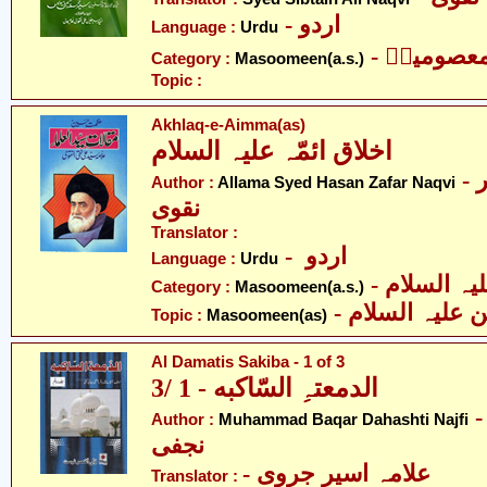
- اردو
Language :
Urdu
- عصومینؑ
Category :
Masoomeen(a.s.)
Topic :
Akhlaq-e-Aimma(as)
اخلاق ائمّہ علیہ السلام
- علامہ سیّد حسن ظفر
Author :
Allama Syed Hasan Zafar Naqvi
نقوی
Translator :
- اردو
Language :
Urdu
Category :
Masoomeen(a.s.)
- علیہ السلام
Topic :
Masoomeen(as)
Al Damatis Sakiba - 1 of 3
الدمعتہِ السّاکبه - 1 /3
- ّد باقر دہادشتی
Author :
Muhammad Baqar Dahashti Najfi
نجفی
- علامہ اسیر جروی
Translator :