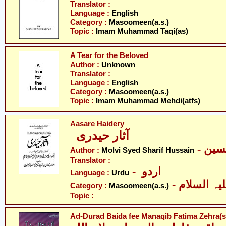
Translator :
Language :
English
Category :
Masoomeen(a.s.)
Topic :
Imam Muhammad Taqi(as)
A Tear for the Beloved
Author :
Unknown
Translator :
Language :
English
Category :
Masoomeen(a.s.)
Topic :
Imam Muhammad Mehdi(atfs)
Aasare Haidery
آثار حیدری
- ین
Author :
Molvi Syed Sharif Hussain
Translator :
- اردو
Language :
Urdu
Category :
Masoomeen(a.s.)
Topic :
Ad-Durad Baida fee Manaqib Fatima Zehra(s.