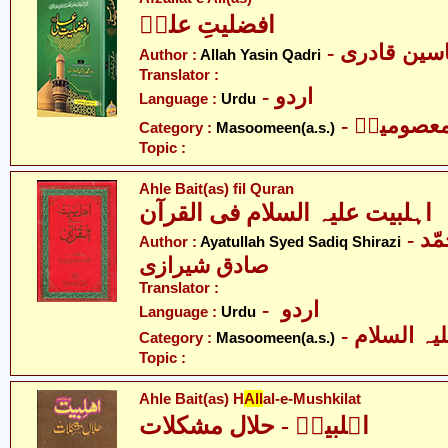
افضلیتِ علیؑ
- سین قادری
Author :
Allah Yasin Qadri
Translator :
- اردو
Language :
Urdu
- عصومینؑ
Category :
Masoomeen(a.s.)
Topic :
Ahle Bait(as) fil Quran
اہلبیت علیہ السلام فی القرآن
- آیت اللہ سیّد محمّد
Author :
Ayatullah Syed Sadiq Shirazi
صادق شیرازی
Translator :
- اردو
Language :
Urdu
Category :
Masoomeen(a.s.)
Topic :
Ahle Bait(as) H
All
al-e-Mushkilat
اہلبیتؑ - حلال مشکلات