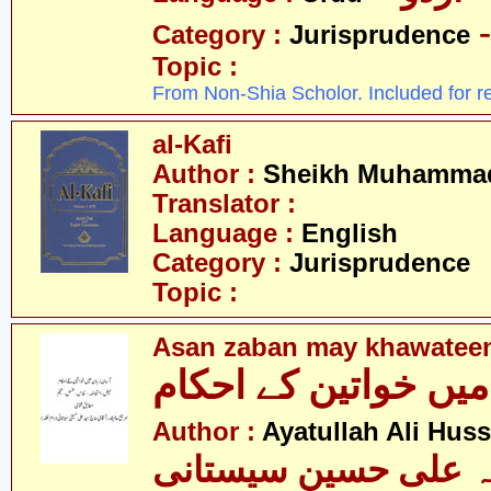
Category :
Jurisprudence
Topic :
From Non-Shia Scholor. Included for r
al-Kafi
Author :
Sheikh Muhammad
Translator :
Language :
English
Category :
Jurisprudence
Topic :
Asan zaban may khawatee
میں خواتین کے احکام
Author :
Ayatullah Ali Huss
لہ علی حسین سیستانی