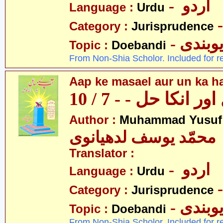
- اردو
Language :
Urdu
Category :
Jurisprudence
- وبندی
Topic :
Doebandi
From Non-Shia Scholor. Included for r
Aap ke masael aur un ka hal
 انکا حل - - 7 / 10
Author :
Muhammad Yusuf
محمّد یوسف لدھیانوی
Translator :
- اردو
Language :
Urdu
Category :
Jurisprudence
- وبندی
Topic :
Doebandi
From Non-Shia Scholor. Included for r