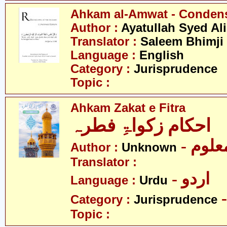
Ahkam al-Amwat - Conden
Author :
Ayatullah Syed Ali
Translator :
Saleem Bhimji
Language :
English
Category :
Jurisprudence
Topic :
Ahkam Zakat e Fitra
احکام زکواۃِ فطرہ
- علوم
Author :
Unknown
Translator :
- اردو
Language :
Urdu
Category :
Jurisprudence
Topic :