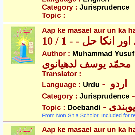
Category :
Jurisprudence
Topic :
Aap ke masael aur un ka hal
 انکا حل - - 1 / 10
Author :
Muhammad Yusuf
محمّد یوسف لدھیانوی
Translator :
- اردو
Language :
Urdu
Category :
Jurisprudence
- وبندی
Topic :
Doebandi
From Non-Shia Scholor. Included for r
Aap ke masael aur un ka hal