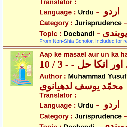
Translator :
- اردو
Language :
Urdu
Category :
Jurisprudence
- وبندی
Topic :
Doebandi
From Non-Shia Scholor. Included for r
Aap ke masael aur un ka hal
 انکا حل - - 3 / 10
Author :
Muhammad Yusuf
محمّد یوسف لدھیانوی
Translator :
- اردو
Language :
Urdu
Category :
Jurisprudence
- وبندی