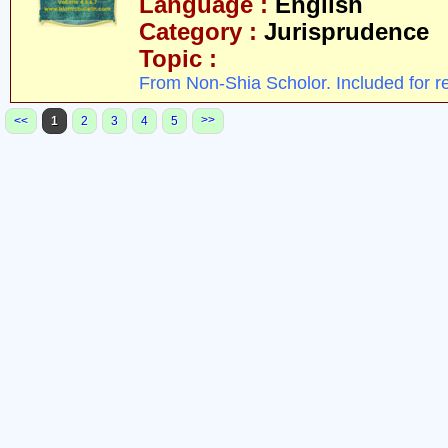
Language :
English
Category :
Jurisprudence
Topic :
From Non-Shia Scholor. Included for r
>>
<<
1
2
3
4
5