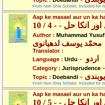
Topic :
Doebandi
From Non-Shia Scholor. Included for r
Aap ke masael aur un ka hal
 انکا حل - - 4 / 10
Author :
Muhammad Yusuf
محمّد یوسف لدھیانوی
Translator :
- اردو
Language :
Urdu
Category :
Jurisprudence
- وبندی
Topic :
Doebandi
From Non-Shia Scholor. Included for r
Aap ke masael aur un ka hal
 انکا حل - - 5 / 10