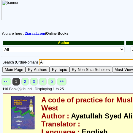
You are here :
Ziaraat.com
/Online Books
Author
Search (Urdu/Roman)
>>
<<
1
2
3
4
5
110
Book(s) found - Displaying
1
to
25
A code of practice for Musl
West
Author :
Ayatullah Syed Ali
Translator :
Language :
English