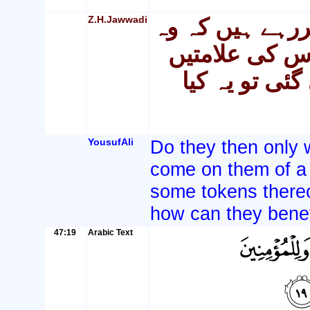
Z.H.Jawwadi
کررہے ہیں کہ وہ
س کی علامتیں
ئی تو یہ کیا
YousufAli
Do they then only w
come on them of a
some tokens thereof
how can they benef
47:19
Arabic Text