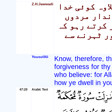
Z.H.Jawwadi
اوہ کوئی خدا
ندار مردوں
 کرتے رہو کہ
ر ٹہرنے سے
YousufAli
Know, therefore, th
forgiveness for th
who believe: for A
how ye dwell in yo
47:20
Arabic Text