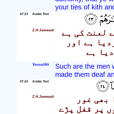
your ties of kith an
47:23
Arabic Text
Z.H.Jawwadi
ے لعنت کی ہے
دیا ہے اور
دیا ہے
YousufAli
Such are the men 
made them deaf and
47:24
Arabic Text
Z.H.Jawwadi
 بھی غور
ں پر قفل پڑے