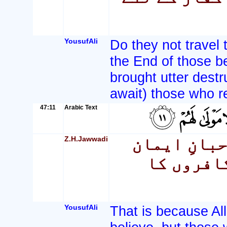
YousufAli
Do they not travel
the End of those be
brought utter destr
await) those who re
47:11
Arabic Text
Z.H.Jawwadi
حبانِ ایمان
کافروں کا
YousufAli
That is because All