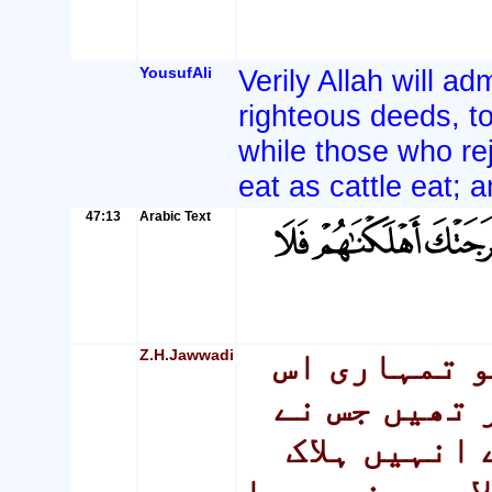
YousufAli
Verily Allah will a
righteous deeds, t
while those who rej
eat as cattle eat; a
47:13
Arabic Text
Z.H.Jawwadi
و تمہاری اس
 تھیں جس نے
 انہیں ہلاک
ا بھی نہ پیدا