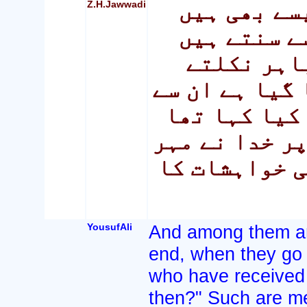
Z.H.Jawwadi
سے بھی ہیں
ے سنتے ہیں
باہر نکلتے
 گیا ہے ان سے
کیا کہا تھا
پر خدا نے مہر
ی خواہشات کا
YousufAli
And among them are
end, when they go 
who have received 
then?" Such are me