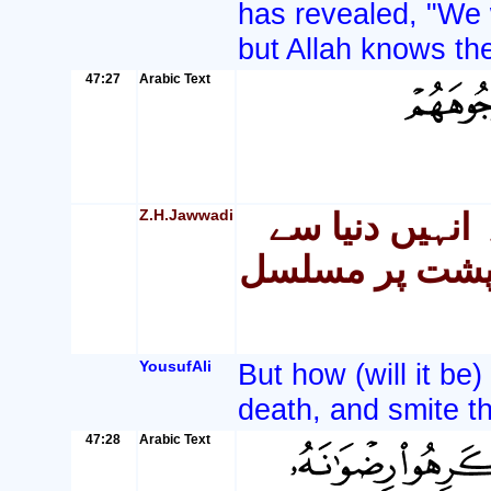
has revealed, "We w
but Allah knows the
47:27
Arabic Text
Z.H.Jawwadi
انہیں دنیا سے
ر پشت پر مسلسل
YousufAli
But how (will it be
death, and smite th
47:28
Arabic Text