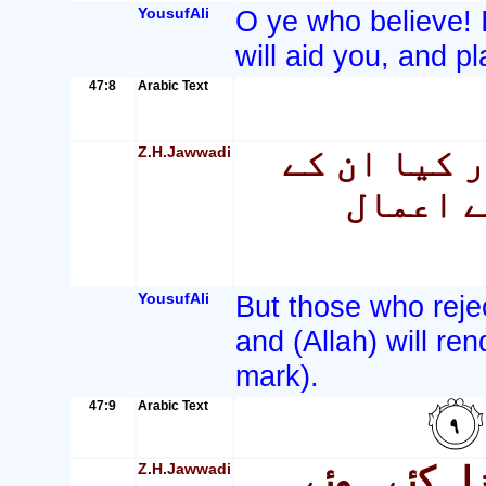
YousufAli
O ye who believe! I
will aid you, and pl
47:8
Arabic Text
Z.H.Jawwadi
 کیا ان کے
ے اعمال
YousufAli
But those who rejec
and (Allah) will ren
mark).
47:9
Arabic Text
Z.H.Jawwadi
زل کئے ہوئے