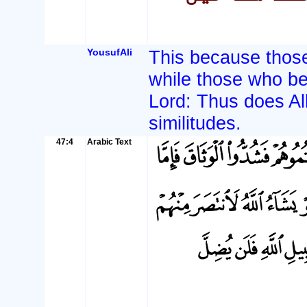
YousufAli
This because those 
while those who bel
Lord: Thus does All
similitudes.
47:4
Arabic Text