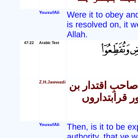
YousufAli
Were it to obey an
is resolved on, it w
Allah.
47:22
Arabic Text
Z.H.Jawwadi
صاحبِ اقتدار بن
ر قرابتداروں
YousufAli
Then, is it to be ex
authority, that ye w