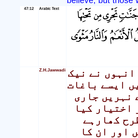
believe, but those 
47:12
Arabic Text
Z.H.Jawwadi
 انہوں نے نیک
ں ایسے باغات
 نہریں جاری
 اختیار کیا
طرح کھارہے
 اور ان کا