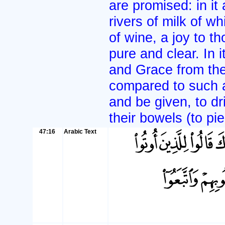
are promised: in it 
rivers of milk of w
of wine, a joy to t
pure and clear. In it
and Grace from thei
compared to such as
and be given, to dri
their bowels (to pi
47:16
Arabic Text