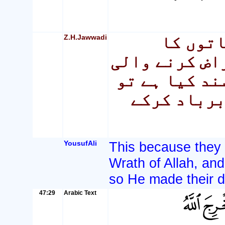
Z.H.Jawwadi
اتوں کا
اض کرنے والی
ند کیا ہے تو
برباد کرکے
YousufAli
This because they f
Wrath of Allah, and
so He made their d
47:29
Arabic Text