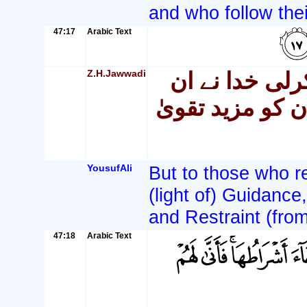
and who follow thei
47:17
Arabic Text
Z.H.Jawwadi
لی خدا نے ان
 کو مزید تقویٰ
YousufAli
But to those who r
(light of) Guidance
and Restraint (from 
47:18
Arabic Text