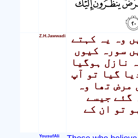
Z.H.Jawwadi
ں وہ یہ کہتے
ں سورہ کیوں
ہ نازل ہوگیا
یا گیا تو آپ
 مرض تھا وہ
 گئے جیسے
و تو ان کے
YousufAli