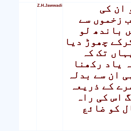
Z.H.Jawwadi
 ان کی
ب زخموں سے
ں باندھ لو
رکے چھوڑ دیا
ہاں تک کہ
ہ یاد رکھنا
ی ان سے بدلہ
رے کے ذریعہ
 اس کی راہ
ل کو ضائع