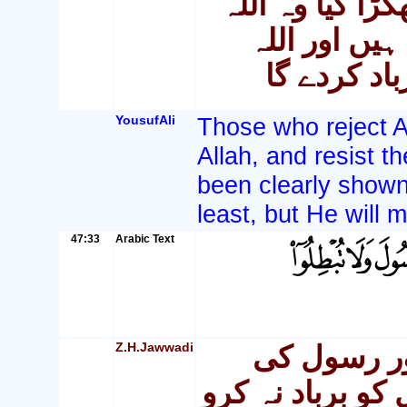
ڑا کیا وہ اللہ
یں اور اللہ
اد کردے گا
YousufAli
Those who reject A
Allah, and resist 
been clearly shown t
least, but He will 
47:33
Arabic Text
Z.H.Jawwadi
اور رسول کی
کو برباد نہ کرو