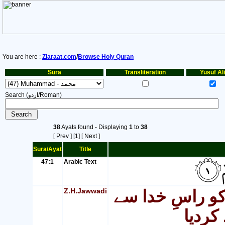
You are here :
Ziaraat.com
/
Browse Holy Quran
Sura
Transliteration
Yusuf Ali
Search (اردو/Roman)
38
Ayats found - Displaying
1
to
38
[ Prev ]
[1]
[ Next ]
Sura/Ayat
Title
47:1
Arabic Text
Z.H.Jawwadi
کو راسِ خدا سے
کردیا