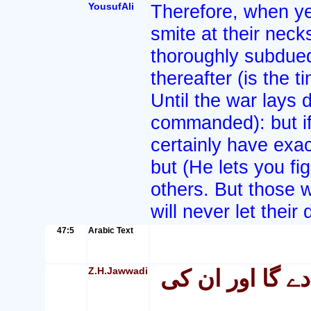
YousufAli
Therefore, when ye 
smite at their neck
thoroughly subdued
thereafter (is the t
Until the war lays 
commanded): but if 
certainly have exac
but (He lets you fi
others. But those w
will never let their
47:5
Arabic Text
Z.H.Jawwadi
ے گا اور ان کی