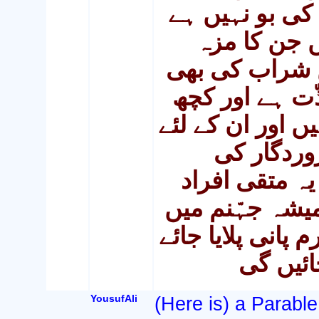
ی بو نہیں ہے
 جن کا مزہ
ں شراب کی بھی
ّت ہے اور کچھ
اور ان کے لئے
وردگار کی
ہ متقی افراد
یشہ جہّنم میں
 پانی پلایا جائے
ائیں گی
YousufAli
(Here is) a Parabl