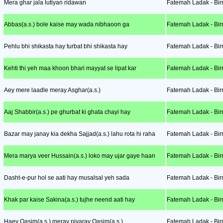
Mera ghar jala lutiyan ridawan
Fatemah Ladak - Bir
Abbas(a.s.) bole kaise may wada nibhaoon ga
Fatemah Ladak - Bir
Pehlu bhi shikasta hay turbat bhi shikasta hay
Fatemah Ladak - Bir
Kehti thi yeh maa khoon bhari mayyat se lipat kar
Fatemah Ladak - Bir
Aey mere laadle meray Asghar(a.s.)
Fatemah Ladak - Bir
Aaj Shabbir(a.s.) pe ghurbat ki ghata chayi hay
Fatemah Ladak - Bir
Bazar may janay kia dekha Sajjad(a.s.) lahu rota hi raha
Fatemah Ladak - Bir
Mera marya veer Hussain(a.s.) loko may ujar gaye haan
Fatemah Ladak - Bir
Dasht-e-pur hol se aati hay musalsal yeh sada
Fatemah Ladak - Bir
Khak par kaise Sakina(a.s.) tujhe neend aati hay
Fatemah Ladak - Bir
Haey Qasim(a.s.) meray piyaray Qasim(a.s.)
Fatemah Ladak - Bir