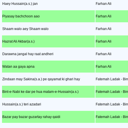
Haey Hussain(a.s.) jan
Farhan Ali
Piyasay bachchoon aao
Farhan Ali
Shaam walo aey Shaam walo
Farhan Ali
Hazrat Ali Akbar(a.s.)
Farhan Ali
Darawna jangal hay raat andheri
Farhan Ali
Watan aa gaya apna
Farhan Ali
Zindaan may Sakina(s.a.) pe qayamat ki ghari hay
Fatemah Ladak - Bir
Bint-e-Nabi ke dar pe hua matam-e-Hussain(a.s.)
Fatemah Ladak - Bir
Hussain(a.s.) teri azadari
Fatemah Ladak - Bir
Bazar pay bazar guzartay rahay qaidi
Fatemah Ladak - Bir