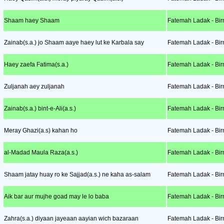
Shaam haey Shaam
Fatemah Ladak - Bir
Zainab(s.a.) jo Shaam aaye haey lut ke Karbala say
Fatemah Ladak - Bir
Haey zaefa Fatima(s.a.)
Fatemah Ladak - Bir
Zuljanah aey zuljanah
Fatemah Ladak - Bir
Zainab(s.a.) bint-e-Ali(a.s.)
Fatemah Ladak - Bir
Meray Ghazi(a.s) kahan ho
Fatemah Ladak - Bir
al-Madad Maula Raza(a.s.)
Fatemah Ladak - Bir
Shaam jatay huay ro ke Sajjad(a.s.) ne kaha as-salam
Fatemah Ladak - Bir
Aik bar aur mujhe goad may le lo baba
Fatemah Ladak - Bir
Zahra(s.a.) diyaan jayeaan aayian wich bazaraan
Fatemah Ladak - Bir