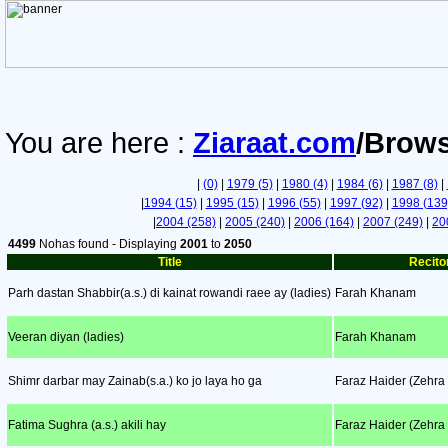
You are here :
Ziaraat.com
/Brows
|
(0)
|
1979 (5)
|
1980 (4)
|
1984 (6)
|
1987 (8)
|
|
1994 (15)
|
1995 (15)
|
1996 (55)
|
1997 (92)
|
1998 (139
|
2004 (258)
|
2005 (240)
|
2006 (164)
|
2007 (249)
|
20
4499
Nohas found - Displaying
2001
to
2050
Title
Recito
Parh dastan Shabbir(a.s.) di kainat rowandi raee ay (ladies)
Farah Khanam
Veeran diyan (ladies)
Farah Khanam
Shimr darbar may Zainab(s.a.) ko jo laya ho ga
Faraz Haider (Zehra
Fatima Sughra (a.s.) akili hay
Faraz Haider (Zehra