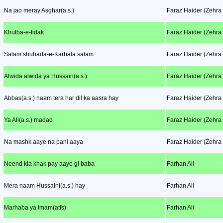
Na jao meray Asghar(a.s.)
Faraz Haider (Zehra
Khutba-e-fidak
Faraz Haider (Zehra
Salam shuhada-e-Karbala salam
Faraz Haider (Zehra
Alwida alwida ya Hussain(a.s.)
Faraz Haider (Zehra
Abbas(a.s.) naam tera har dil ka aasra hay
Faraz Haider (Zehra
Ya Ali(a.s.) madad
Faraz Haider (Zehra
Na mashk aaye na pani aaya
Faraz Haider (Zehra
Neend kia khak pay aaye gi baba
Farhan Ali
Mera naam Hussaini(a.s.) hay
Farhan Ali
Marhaba ya Imam(atfs)
Farhan Ali