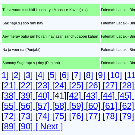
Tu satwaan mushkil kusha - ya Moosa-e-Kazim(a.s.)
Fatemah Ladak - Bir
Sakina(a.s.) soo rahi hay
Fatemah Ladak - Bir
Aey meray baba jan ho rahi hay azan sar chupaoon kahan
Fatemah Ladak - Bir
Na ja veer na (Punjabi)
Fatemah Ladak - Bir
Samnay Sughra(a.s.) day (Punjabi)
Fatemah Ladak - Bir
1]
[
2]
[
3]
[
4]
[
5]
[
6]
[
7]
[
8]
[
9]
[
10]
[
1
[
21]
[
22]
[
23]
[
24]
[
25]
[
26]
[
27]
[
28
[
38]
[
39]
[
40]
[41][
42]
[
43]
[
44]
[
45]
[
55]
[
56]
[
57]
[
58]
[
59]
[
60]
[
61]
[
62
[
72]
[
73]
[
74]
[
75]
[
76]
[
77]
[
78]
[
79
[
89]
[
90]
[ Next ]